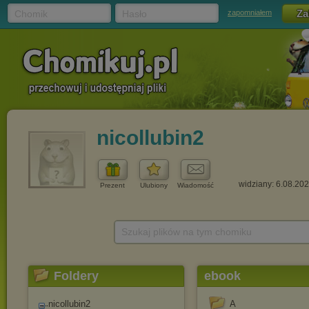
Chomik
Hasło
zapomniałem
nicollubin2
widziany: 6.08.20
Prezent
Ulubiony
Wiadomość
Szukaj plików na tym chomiku
Foldery
ebook
nicollubin2
A