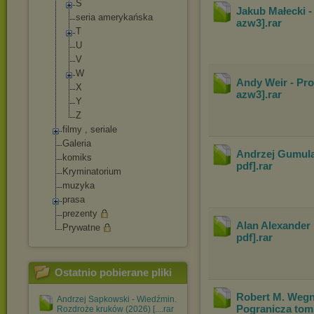
S
Jakub Małecki -
seria amerykańska
azw3]
.rar
T
U
V
W
Andy Weir - Pro
X
azw3]
.rar
Y
Z
filmy , seriale
Galeria
Andrzej Gumulak
komiks
pdf]
.rar
Kryminatorium
muzyka
prasa
prezenty
Alan Alexander
Prywatne
pdf]
.rar
Ostatnio pobierane pliki
Robert M. Wegn
Andrzej Sapkowski - Wiedźmin.
Pogranicza tom 
Rozdroże kruków (2026) [....rar