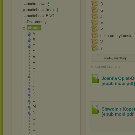
audio nowe
D
audiobook [maks]
G
audiobook ENG
J
Dokumenty
M
ebook
P
A
seria amerykańska
B
V
C
Y
D
E
sortuj według:
F
« poprzednia strona
G
H
Joanna Opiat-Bo
I
[epub mobi pdf]
J
K
L
M
Sławomir Koper 
N
[epub mobi pdf
O
P
R