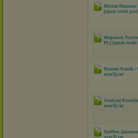
Michał Rauszer 
[epub mobi psd
Wojciech Tochm
PL] [epub mobi
Roman Konik - 
azw3]
.rar
Andrzej Konefał
azw3]
.rar
Steffen Jacobse
azw3]
.rar