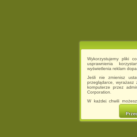
Wykorzystujemy pliki c
usprawnienia korzyst
wyświetlenia reklam dop
Jeśli nie zmienisz ust
przeglądarce, wyrażasz
komputerze przez admin
Corporation.
W każdej chwili możesz
cookies w swojej przeglą
w naszej Pol
Prze
http://chomikuj.pl/Polity
Jednocześnie informuje
może spowodować ogr
Chomikuj.pl.