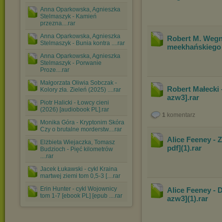
Anna Oparkowska, Agnieszka
Stelmaszyk - Kamień
przezna....rar
Anna Oparkowska, Agnieszka
Robert M. Wegn
Stelmaszyk - Bunia kontra ....rar
meekhańskiego 
Anna Oparkowska, Agnieszka
Stelmaszyk - Porwanie
Proze....rar
Małgorzata Oliwia Sobczak -
Robert Małecki
Kolory zła. Zieleń (2025) ....rar
azw3]
.rar
Piotr Halicki - Łowcy cieni
(2026) [audiobook PL].rar
1
komentarz
Monika Góra - Kryptonim Skóra
Czy o brutalne morderstw....rar
Alice Feeney - 
Elżbieta Wiejaczka, Tomasz
pdf](1)
.rar
Budzioch - Pięć kilometrów
....rar
Jacek Łukawski - cykl Kraina
martwej ziemi tom 0,5-3 [....rar
Erin Hunter - cykl Wojownicy
Alice Feeney - 
tom 1-7 [ebook PL] [epub ....rar
azw3](1)
.rar