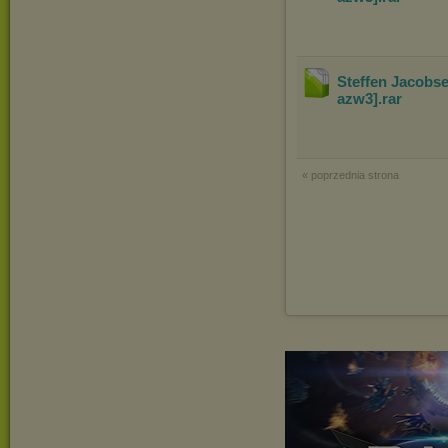
Steffen Jacobs
azw3]
.rar
« poprzednia strona