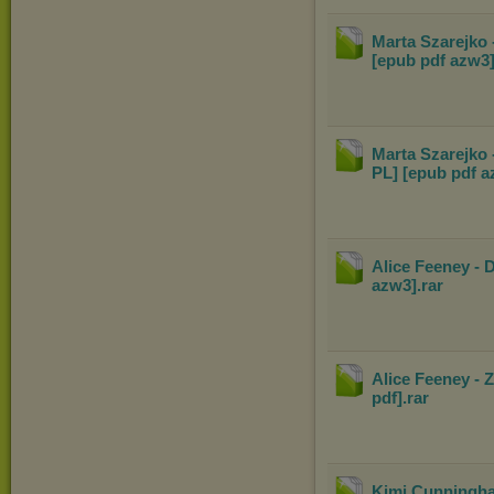
Marta Szarejko
[epub pdf azw3
Marta Szarejko 
PL] [epub pdf a
Alice Feeney - 
azw3]
.rar
Alice Feeney - 
pdf]
.rar
Kimi Cunningham