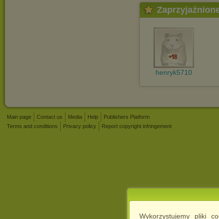
Zaprzyjaźnion
henryk5710
Main page
Contact us
Media
Help
Publishers Platform
Terms and conditions
Privacy policy
Report copyright infringement
Wykorzystujemy pliki c