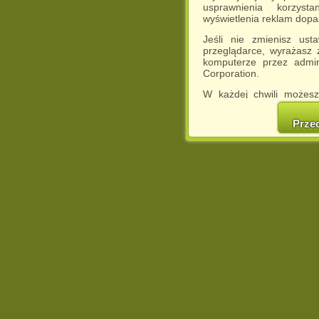
usprawnienia korzyst
wyświetlenia reklam dop
Jeśli nie zmienisz ust
przeglądarce, wyrażasz
komputerze przez admin
Corporation.
W każdej chwili możesz
cookies w swojej przeglą
w naszej Pol
Prze
http://chomikuj.pl/Polity
Jednocześnie informuje
może spowodować ogr
Chomikuj.pl.
W przypadku braku twojej
prosimy o opuszczenie se
Wykorzystanie plików c
(dostosowanie reklam do
działań marketingowych).
Wyrażenie sprzeciwu spo
będzie dopasowana do Tw
wyświetlona przypadkowo
Istnieje możliwość zmian