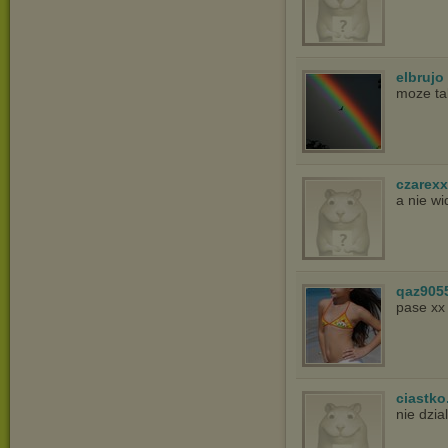
elbrujo
moze ta
czarex
a nie w
qaz905
pase xx
ciastko
nie dzia