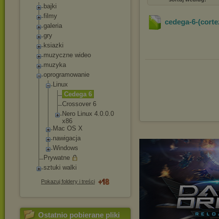
bajki
filmy
cedega-6-(corte
galeria
gry
ksiazki
muzyczne wideo
muzyka
oprogramowanie
Linux
Cedega 6
Crossover 6
Nero Linux 4.0.0.0
x86
Mac OS X
nawigacja
Windows
Prywatne
sztuki walki
Pokazuj foldery i treści
Ostatnio pobierane pliki