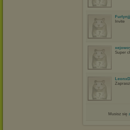
Furlynjj
Invite
xejowo
Super c
LeonxD
Zapras
Musisz się