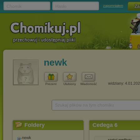
Chomik
Hasło
zapomniałem
newk
widziany: 4.01.20
Prezent
Ulubiony
Wiadomość
Szukaj plików na tym chomiku
Foldery
Cedega 6
newk
sortuj według: