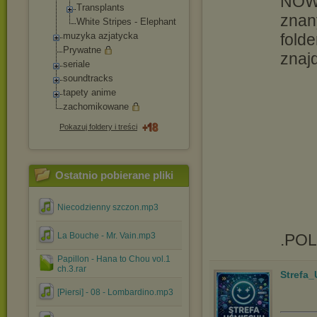
NOWO
Transplants
znany
White Stripes - Elephant
fold
muzyka azjatycka
Prywatne
znaj
seriale
soundtracks
tapety anime
zachomikowane
Pokazuj foldery i treści
Ostatnio pobierane pliki
Niecodzienny szczon.mp3
.PO
La Bouche - Mr. Vain.mp3
Papillon - Hana to Chou vol.1
ch.3.rar
Strefa
[Piersi] - 08 - Lombardino.mp3