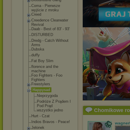
Coma - Pierwsze
wyjście z mroku
Creed
Creedence Clearwater
Revival
Daab - Best of 83' - 93'
DISTURBED
Dredg - Catch Without
Arms
Dubska
duffy
Fat Boy Slim
florence and the
machine
Foo Fighters - Foo
Fighters
Freestylers
Happysad
Nieprzygoda
Podróże Z Prądem I
Pod Prąd
Chomikowe r
wszystko jedno
Hurt - Czat
Indios Bravos - Peace!
wagner
Jelonek