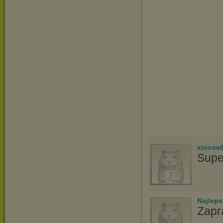
xinose
Supe
Najlep
Zapr