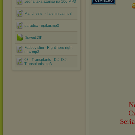
Jedna taka szansa na 100.MP3
Manchester - Tajemnica.mp3
paradox - epikur.mp3
Dowod.ZIP
Fat boy slim - Right here right
now.mp3
03 - Transplants - D.J. D.J. -
Transplants.mp3
Na
C
Seria