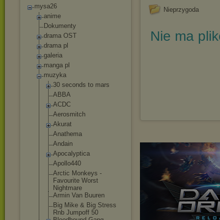
mysa26
Nieprzygoda
anime
Dokumenty
Nie ma pli
drama OST
drama pl
galeria
manga pl
muzyka
30 seconds to mars
ABBA
ACDC
Aerosmitch
Akurat
Anathema
Andain
Apocalyptica
Apollo440
Arctic Monkeys -
Favourite Worst
Nightmare
Armin Van Buuren
Big Mike & Big Stress
Rnb Jumpoff 50
Bloodhound Gang