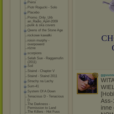
Piersi
Piotr Rogucki - Solo
Placebo
Promo_Only_Urb
an_Radio_April
-2009
punk & ska covers
Qeens of the Stone Age
CH
rockowe kawałki
roisin murphy -
overpowerd
różne
scorpions
Selah Sue - Raggamufin
(2011)
Soil
Staind - Chapter V
gguuss
Staind - Staind 2011
WIT
Strachy na Lachy
WIE
Sum-41
System Of A Down
[Hobb
Tenacious D - Tenacious
Ass-
D
The Darkness -
inne
Permission to Land
The Killers - Hot Fuss