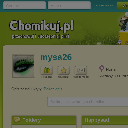
Chomik
Hasło
zapomniałem
mysa26
Nusia
widziany: 3.06.20
Prezent
Ulubiony
Wiadomość
Opis został ukryty.
Pokaż opis
Szukaj plików na tym chomiku
Foldery
Happysad