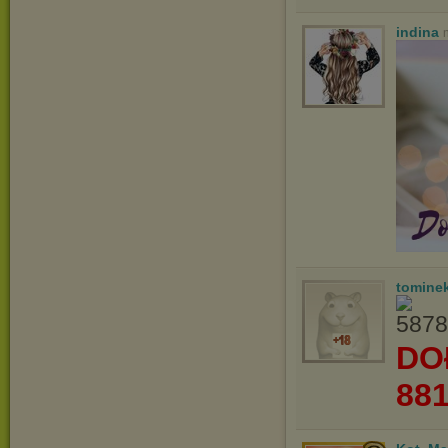
indina
tomine
DO
88