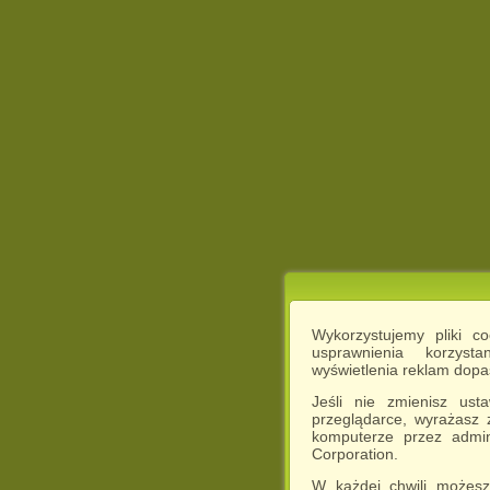
Wykorzystujemy pliki c
usprawnienia korzyst
wyświetlenia reklam dop
Jeśli nie zmienisz ust
przeglądarce, wyrażasz
komputerze przez admin
Corporation.
W każdej chwili możesz