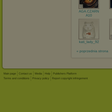
AGA.CZARN
A10
kati_lady_92
« poprzednia strona
Main page
Contact us
Media
Help
Publishers Platform
Terms and conditions
Privacy policy
Report copyright infringement