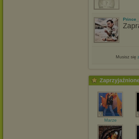
Prince_
Zapr
Musisz się
Zaprzyjaźnion
Marze