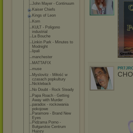
John Mayer - Continuum
Kaiser Chiefs
Kings of Leon
Korn
KULT - Poligono
industrial
La Bouche
Linkin Park - Minutes to
Modnight
lipali
manchester
MATTAFIX
PR7JR
muse
CHO
Myslovitz - Miłość w
czasach popkultury
Nickleback
No Doubt - Rock Steady
Papa Roach - Getting
Away with Murder
paradox - rockowania
pokojowe
Paramore - Brand New
Eyes
Pidżama Porno -
Bułgarskie Centrum
Hujozy