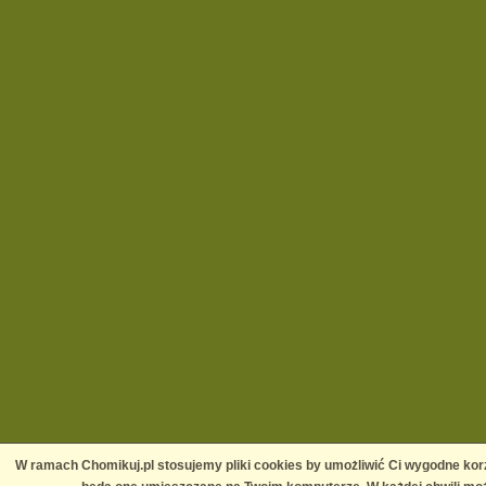
W ramach Chomikuj.pl stosujemy pliki cookies by umożliwić Ci wygodne korz