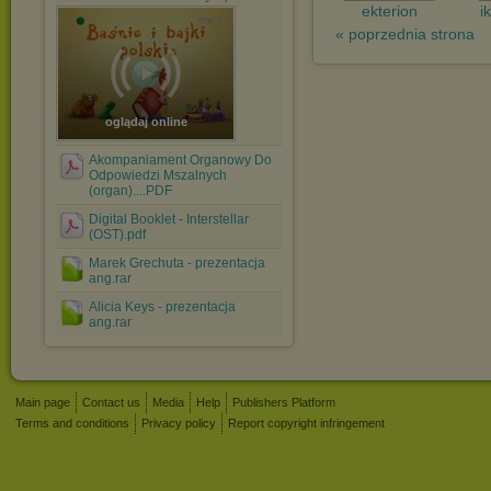
ekterion
i
« poprzednia strona
oglądaj online
Akompaniament Organowy Do
Odpowiedzi Mszalnych
(organ)....PDF
Digital Booklet - Interstellar
(OST).pdf
Marek Grechuta - prezentacja
ang.rar
Alicia Keys - prezentacja
ang.rar
Main page
Contact us
Media
Help
Publishers Platform
Terms and conditions
Privacy policy
Report copyright infringement