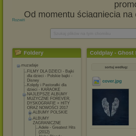
Rozwiń
Szukaj plików na tym chomiku
Foldery
Coldplay - Ghost 
muzadaje
sortuj według:
FILMY DLA DZIECI - Bajki
dla dzieci - Polskie bajki -
Disney
cover
.jpg
Kolędy i Pastorałki dla
dzieci - KARAOKE
NAJLEPSZE ALBUMY
MUZYCZNE FOREVER,
DYSKOGRAFIE + HITY
ORAZ NOWOŚCI 2017
ALBUMY POLSKIE
ALBUMY
ZAGRANICZNE
Adele - Greatest Hits
(2012)