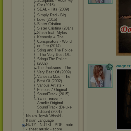
Scorpions - Rock My
Car (2015)
SEAL - Hits (2009)
Simply Red - Big
Love (2015)
Sister Cristina -
Sister Cristina (2014)
Slash feat. Myles
Kennedy & The
Conspirator
s - World
on Fire (2014)
Sting and The Police
- The Very Best Of...
Sting&The Police
(2002)
wagner
The Jacksons - The
Very Best Of (2009)
Vanessa Mae - The
Best Of (2002)
Various Artists -
Furious 7 Original
SoundTrack (2015)
Yann Tiersen -
Amelie Original
SoundTrack (Deluxe
Edition) (2001)
Nauka Język Włoski -
Italian Language
NUTY - NUTKI - PDF - note
- sheet music - score