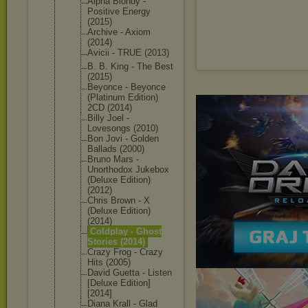
Alpha Blondy -
Positive Energy
(2015)
Archive - Axiom
(2014)
Avicii - TRUE (2013)
B. B. King - The Best
(2015)
Beyonce - Beyonce
(Platinum Edition)
2CD (2014)
Billy Joel -
Lovesongs (2010)
Bon Jovi - Golden
Ballads (2000)
Bruno Mars -
Unorthodox Jukebox
(Deluxe Edition)
(2012)
Chris Brown - X
(Deluxe Edition)
(2014)
Coldplay - Ghost
Stories (2014)
Crazy Frog - Crazy
Hits (2005)
David Guetta - Listen
[Deluxe Edition]
[2014]
Diana Krall - Glad