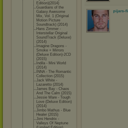
Edition)(20
14)
Guardians of the
pijars-
Galaxy Awesome
Mix, Vol. 1 (Original
Motion Picture
Soundtrack) (2014)
Hans Zimmer -
Interstella
r Original
SoundTrack (Deluxe)
(2014)
Imagine Dragons -
Smoke + Mirrors
(Deluxe Edition)-2C
D
(2015)
Indila - Mini World
(2014)
INNA - The Romantic
Collection (2015)
Jack White -
Lazaretto (2014)
James Bay - Chaos
And The Calm (2015)
Jessie Ware - Tough
Love (Deluxe Edition)
(2014)
Jimbo Mathus - Blue
Healer (2015)
Jimi Hendrix -
Valleys Of Neptune
(Limited Edition)