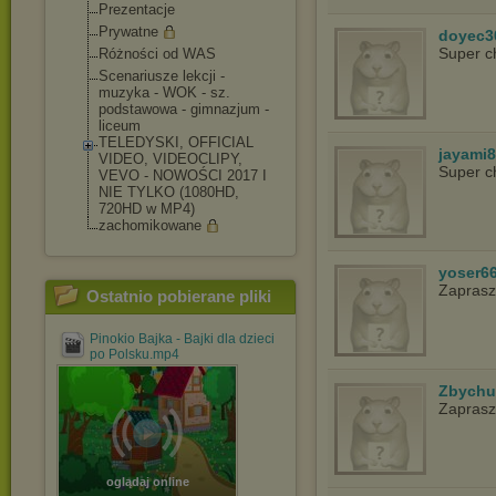
Prezentacje
Prywatne
doyec3
Super c
Różności od WAS
Scenariusze lekcji -
muzyka - WOK - sz.
podstawowa - gimnazjum -
liceum
TELEDYSKI, OFFICIAL
jayami
VIDEO, VIDEOCLIPY,
Super c
VEVO - NOWOŚCI 2017 I
NIE TYLKO (1080HD,
720HD w MP4)
zachomikowane
yoser6
Zapras
Ostatnio pobierane pliki
Pinokio Bajka - Bajki dla dzieci
po Polsku.mp4
Zbychu
Zapras
oglądaj online