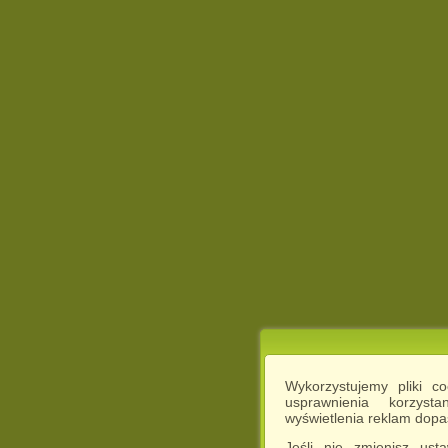
Wykorzystujemy pliki c
usprawnienia korzyst
wyświetlenia reklam dop
Jeśli nie zmienisz ust