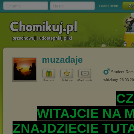
Chomik
Hasło
zapomniałem
muzadaje
Student Rom
widziany: 26.03.2
Prezent
Ulubiony
Wiadomość