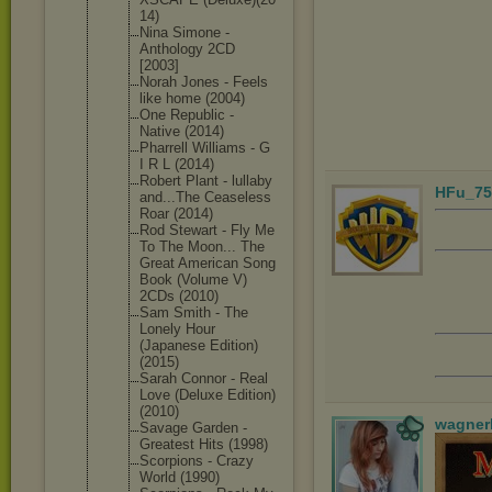
14)
Nina Simone -
Anthology 2CD
[2003]
Norah Jones - Feels
like home (2004)
One Republic -
Native (2014)
Pharrell Williams - G
I R L (2014)
Robert Plant - lullaby
HFu_75
and...The Ceaseless
Roar (2014)
Rod Stewart - Fly Me
To The Moon... The
Great American Song
Book (Volume V)
2CDs (2010)
Sam Smith - The
Lonely Hour
(Japanese Edition)
(2015)
Sarah Connor - Real
Love (Deluxe Edition)
(2010)
wagner
Savage Garden -
Greatest Hits (1998)
Scorpions - Crazy
World (1990)