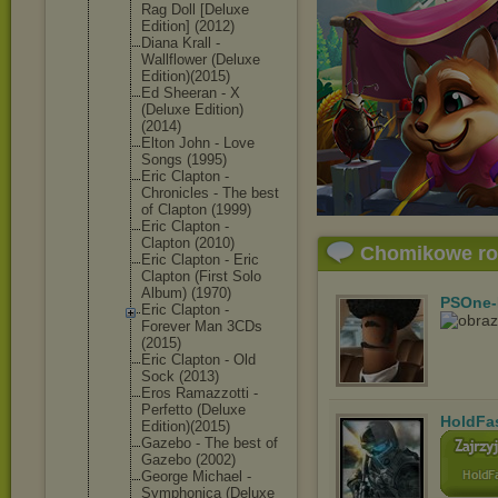
Rag Doll [Deluxe
Edition] (2012)
Diana Krall -
Wallflower (Deluxe
Edition)(20
15)
Ed Sheeran - X
(Deluxe Edition)
(2014)
Elton John - Love
Songs (1995)
Eric Clapton -
Chronicles - The best
of Clapton (1999)
Eric Clapton -
Clapton (2010)
Chomikowe r
Eric Clapton - Eric
Clapton (First Solo
Album) (1970)
PSOne-
Eric Clapton -
Forever Man 3CDs
(2015)
Eric Clapton - Old
Sock (2013)
Eros Ramazzotti -
Perfetto (Deluxe
HoldFa
Edition)(20
15)
Gazebo - The best of
Gazebo (2002)
George Michael -
Symphonica (Deluxe