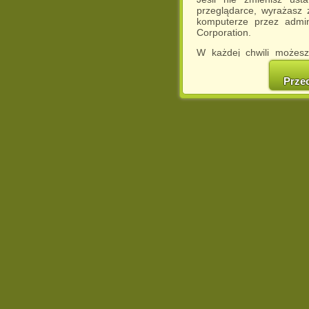
przeglądarce, wyrażasz
komputerze przez admin
Corporation.
W każdej chwili możesz
cookies w swojej przeglą
w naszej Pol
Prze
http://chomikuj.pl/Polity
Jednocześnie informuje
może spowodować ogr
Chomikuj.pl.
W przypadku braku twojej
prosimy o opuszczenie se
Wykorzystanie plików c
(dostosowanie reklam do
działań marketingowych).
Wyrażenie sprzeciwu spo
będzie dopasowana do Tw
wyświetlona przypadkowo
Istnieje możliwość zmian
sposób uniemożliwiając
urządzeniu końcowym. M
dokonując odpowiednich
internetowej.