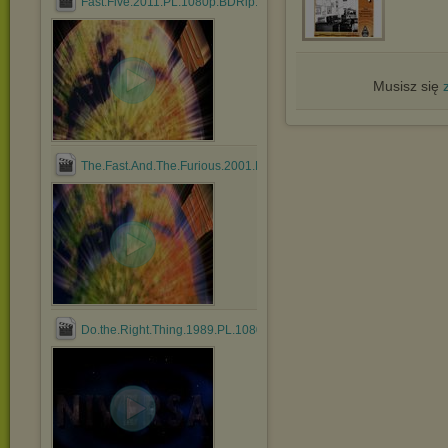
Fast.Five.2011.PL.1080p.BDRip.DD.5.1.x264.mkv
Musisz się
The.Fast.And.The.Furious.2001.PL.1080p.BDRip.DD.5.1.x264.mkv
Do.the.Right.Thing.1989.PL.1080p.BDRip.DD.2.0.x264.mkv