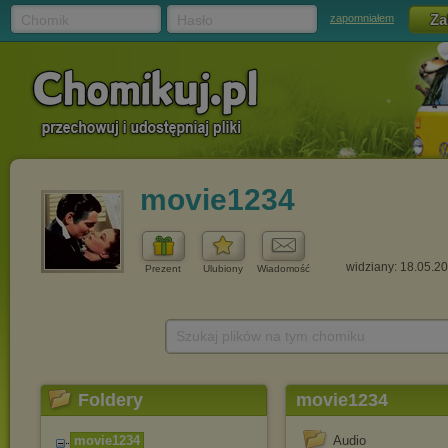
Chomik
Hasło
zapomniałem
movie1234
widziany: 18.05.2
Prezent
Ulubiony
Wiadomość
Szukaj plików na tym chomiku
Foldery
movie1234
movie1234
Audio