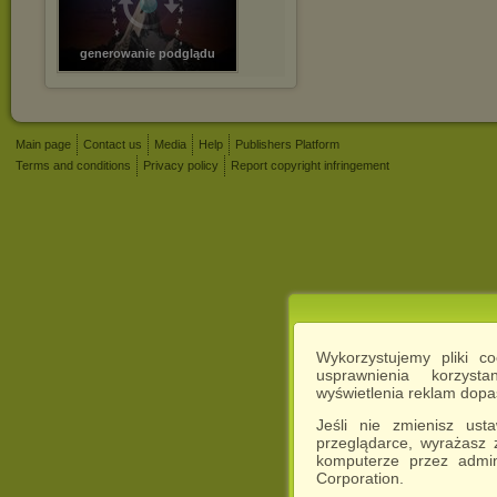
generowanie podglądu
Main page
Contact us
Media
Help
Publishers Platform
Terms and conditions
Privacy policy
Report copyright infringement
Wykorzystujemy pliki c
usprawnienia korzyst
wyświetlenia reklam dop
Jeśli nie zmienisz ust
przeglądarce, wyrażasz
komputerze przez admin
Corporation.