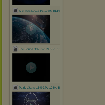
Kick.Ass.2.2013.PL.1080p.BDRip.DD.5.1.x264.mkv
The.Sound.Of.Music.1965.PL.1080p.BDRip.DD.5.1.x264.mkv
Patriot.Games.1992.PL.1080p.BDRip.DD.5.1.x264.mkv