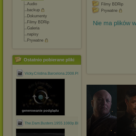
Audio
Filmy BDRip
backup
Prywatne
Dokumenty
Filmy BDRip
Nie ma plików w
Galeria
napisy
Prywatne
Ostatnio pobierane pliki
Vicky.Cristina.Barcelona.2008.PL.1080p.BDRip.DD.2.0.x264.mkv
generowanie podglądu
The.Dam.Busters.1955.1080p.BDRip.DD.2.0.x264.mkv