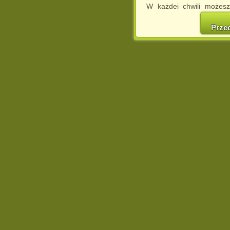
W każdej chwili możesz
cookies w swojej przeglą
w naszej Pol
Prze
http://chomikuj.pl/Polity
Jednocześnie informuje
może spowodować ogr
Chomikuj.pl.
W przypadku braku twojej
prosimy o opuszczenie se
Wykorzystanie plików c
(dostosowanie reklam do
działań marketingowych).
Wyrażenie sprzeciwu spo
będzie dopasowana do Tw
wyświetlona przypadkowo
Istnieje możliwość zmian
sposób uniemożliwiając
urządzeniu końcowym. M
dokonując odpowiednich
internetowej.
Pełną informację na 
http://chomikuj.pl/Polity