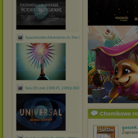
Spacehunter.Adventures.In.The.Forbidden.Zone.1983.PL.1....mkv
Sea.Of.Love.1989.PL.1080p.BDRip.DD.2.0.x264.mkv
Chomikowe r
gaszek.
Zapras