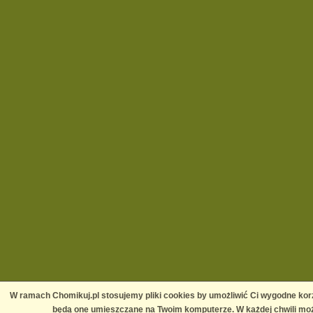
W ramach Chomikuj.pl stosujemy pliki cookies by umożliwić Ci wygodne korz
będą one umieszczane na Twoim komputerze. W każdej chwili moż