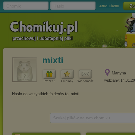
Chomik
Hasło
zapomniałem
mixti
Martyna
widziany: 14.01.2
Prezent
Ulubiony
Wiadomość
Szukaj plików na tym chomiku