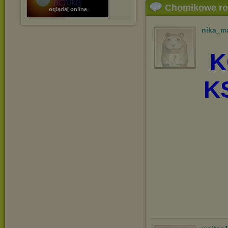
Chomikowe r
oglądaj online
nika_m
K
K