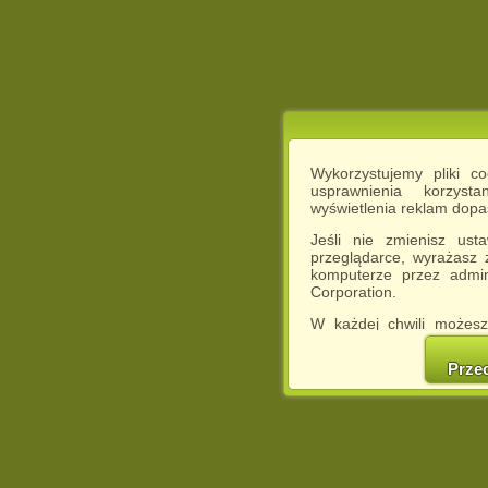
Wykorzystujemy pliki c
usprawnienia korzyst
wyświetlenia reklam dop
Jeśli nie zmienisz ust
przeglądarce, wyrażasz
komputerze przez admin
Corporation.
W każdej chwili możesz
cookies w swojej przeglą
w naszej Pol
Prze
http://chomikuj.pl/Polity
Jednocześnie informuje
może spowodować ogr
Chomikuj.pl.
W przypadku braku twojej