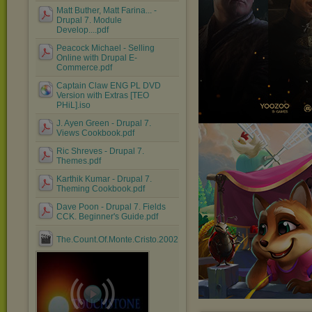
Matt Buther, Matt Farina... -
Drupal 7. Module
Develop....pdf
Peacock Michael - Selling
Online with Drupal E-
Commerce.pdf
Captain Claw ENG PL DVD
Version with Extras [TEO
PHiL].iso
J. Ayen Green - Drupal 7.
Views Cookbook.pdf
Ric Shreves - Drupal 7.
Themes.pdf
Karthik Kumar - Drupal 7.
Theming Cookbook.pdf
Dave Poon - Drupal 7. Fields
CCK. Beginner's Guide.pdf
The.Count.Of.Monte.Cristo.2002.1080p.BRrip.x264.YIFY.mp4