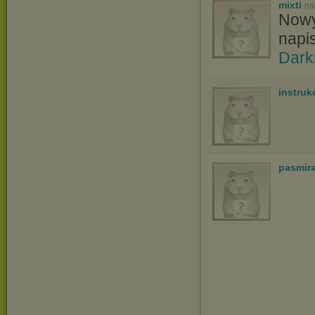
mixti
na
Nowy
napi
Dark
instruk
pasmir