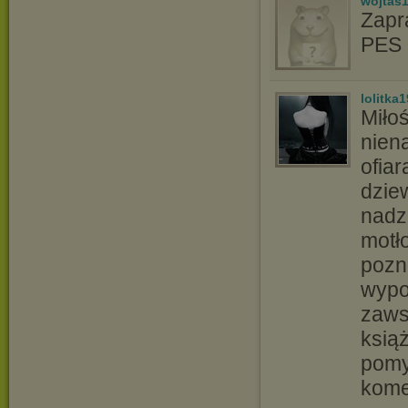
wojtas
Zapr
PES 2
lolitka
Miłoś
niena
ofia
dzie
nadz
motł
pozn
wypo
zaws
ksią
pomy
kome