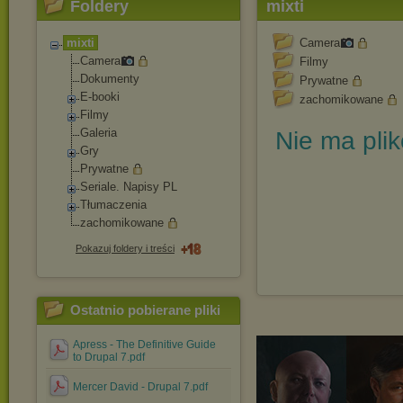
Foldery
mixti
mixti
Camera
Camera
Filmy
Dokumenty
Prywatne
E-booki
zachomikowane
Filmy
Galeria
Nie ma pli
Gry
Prywatne
Seriale. Napisy PL
Tłumaczenia
zachomikowane
Pokazuj foldery i treści
Ostatnio pobierane pliki
Apress - The Definitive Guide
to Drupal 7.pdf
Mercer David - Drupal 7.pdf