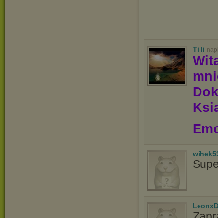
Tiili
nap
Wit
mn
Dok
Ksią
Emo
wihek5
Supe
LeonxD
Zapr