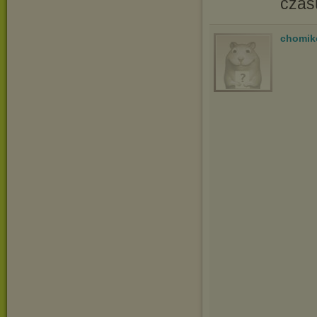
czas
chomik