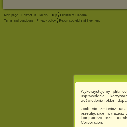
Main page
Contact us
Media
Help
Publishers Platform
Terms and conditions
Privacy policy
Report copyright infringement
Wykorzystujemy pliki c
usprawnienia korzyst
wyświetlenia reklam dop
Jeśli nie zmienisz ust
przeglądarce, wyrażasz
komputerze przez admin
Corporation.