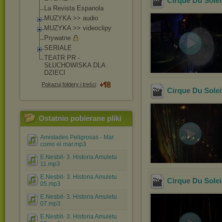
Cirque Du Solei
La Revista Espanola
MUZYKA >> audio
MUZYKA >> videoclipy
Prywatne
SERIALE
TEATR PR -
SŁUCHOWISKA DLA
DZIECI
Pokazuj foldery i treści
Cirque Du Solei
Ostatnio pobierane pliki
Amistades Peligrosas - Mar
como el mar.mp3
E.Nesbit- 3. Historia Amuletu
11.mp3
E.Nesbit- 3. Historia Amuletu
Cirque Du Solei
05.mp3
E.Nesbit- 3. Historia Amuletu
07.mp3
E.Nesbit- 3. Historia Amuletu