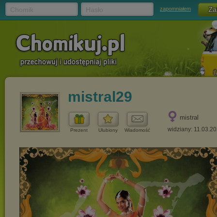
Chomik
Hasło
zapomniałem
mistral29
mistral
widziany: 11.03.2
Prezent
Ulubiony
Wiadomość