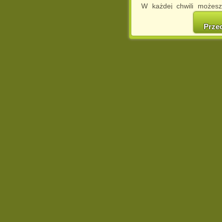
W każdej chwili możesz
cookies w swojej przeglą
w naszej Pol
Prze
http://chomikuj.pl/Polity
Jednocześnie informuje
może spowodować ogr
Chomikuj.pl.
W przypadku braku twojej
prosimy o opuszczenie se
Wykorzystanie plików c
(dostosowanie reklam do
działań marketingowych).
Wyrażenie sprzeciwu spo
będzie dopasowana do Tw
wyświetlona przypadkowo
Istnieje możliwość zmian
sposób uniemożliwiając
urządzeniu końcowym. M
dokonując odpowiednich
internetowej.
Pełną informację na 
http://chomikuj.pl/Polity