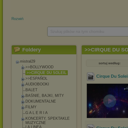
Rozwiń
Szukaj plików na tym chomiku
Foldery
>>CIRQUE DU SO
mistral29
sortuj według:
>>BOLLYWOOD
>>CIRQUE DU SOLEIL
Cirque Du Solei
>>ESPAÑOL
AUDIOBOOKI
BALET
BAŚNIE, BAJKI, MITY
DOKUMENTALNE
FILMY
G A L E R I A
KONCERTY, SPEKTAKLE
MUZYCZNE
LA LINEA