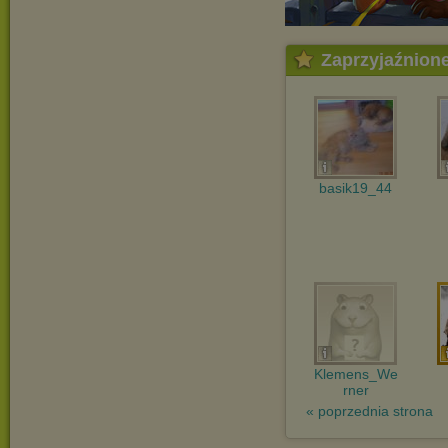
Zaprzyjaźnion
basik19_44
Klemens_We
rner
« poprzednia strona