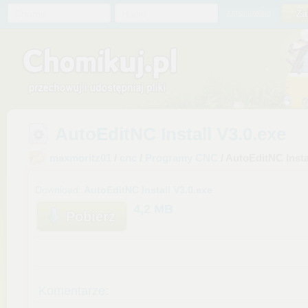
Chomik
Hasło
zapomniałem
AutoEditNC Install V3.0.exe
maxmoritz01
/
cnc
/
Programy CNC
/ AutoEditNC Insta
Download:
AutoEditNC Install V3.0.exe
4,2 MB
Pobierz
Komentarze: