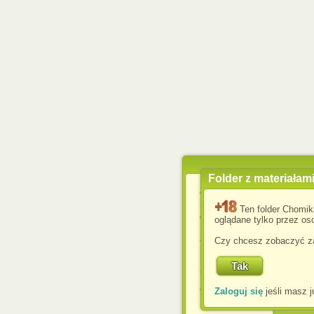
Folder z materiałam
Wykorzystujemy pliki c
usprawnienia korzyst
Ten folder Chomik
wyświetlenia reklam dop
oglądane tylko przez oso
Jeśli nie zmienisz ust
Czy chcesz zobaczyć za
przeglądarce, wyrażasz
komputerze przez admin
Corporation.
Zaloguj się
jeśli masz j
W każdej chwili możesz
cookies w swojej przeglą