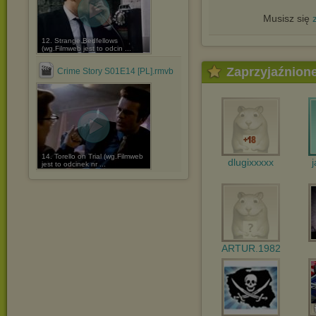
Musisz się
12. Strange Bedfellows
(wg.Filmweb jest to odcin ...
Zaprzyjaźnion
Crime Story S01E14 [PL].rmvb
14. Torello on Trial (wg.Filmweb
dlugixxxxx
jest to odcinek nr ...
ARTUR.1982