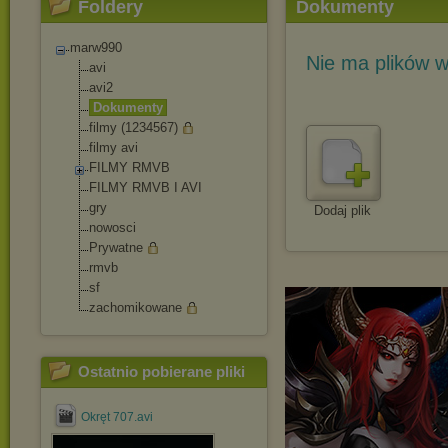
Foldery
Dokumenty
marw990
Nie ma plików w
avi
avi2
Dokumenty
filmy (1234567)
filmy avi
FILMY RMVB
FILMY RMVB I AVI
gry
Dodaj plik
nowosci
Prywatne
rmvb
sf
zachomikowane
Ostatnio pobierane pliki
Okręt 707.avi