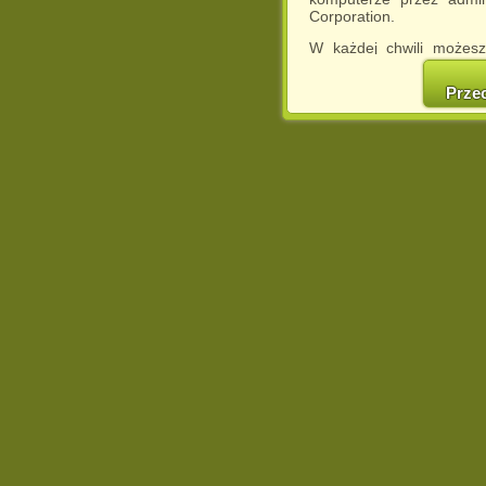
Corporation.
W każdej chwili możesz
cookies w swojej przeglą
w naszej Pol
Prze
http://chomikuj.pl/Polity
Jednocześnie informuje
może spowodować ogr
Chomikuj.pl.
W przypadku braku twojej
prosimy o opuszczenie se
Wykorzystanie plików c
(dostosowanie reklam do
działań marketingowych).
Wyrażenie sprzeciwu spo
będzie dopasowana do Tw
wyświetlona przypadkowo
Istnieje możliwość zmian
sposób uniemożliwiając
urządzeniu końcowym. M
dokonując odpowiednich
internetowej.
Pełną informację na 