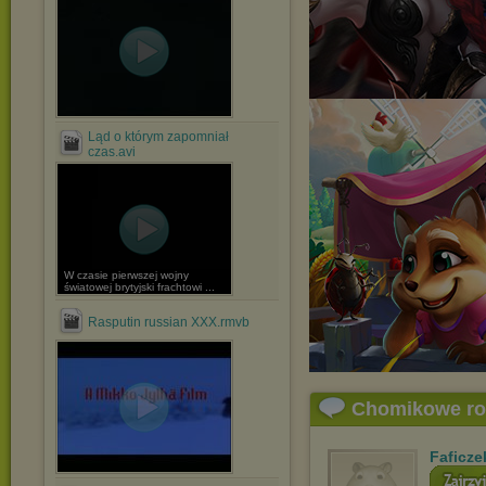
Ląd o którym zapomniał
czas.avi
W czasie pierwszej wojny
światowej brytyjski frachtowi ...
Rasputin russian XXX.rmvb
Chomikowe r
Faficze