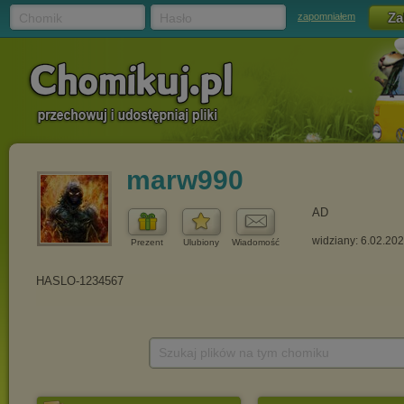
Chomik
Hasło
zapomniałem
marw990
AD
widziany: 6.02.20
Prezent
Ulubiony
Wiadomość
Szukaj plików na tym chomiku