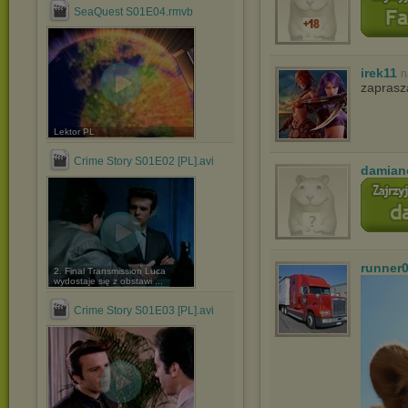
SeaQuest S01E04.rmvb
irek11
n
zapras
Lektor PL
Crime Story S01E02 [PL].avi
damian
runner
2. Final Transmission Luca
wydostaje się z obstawi ...
Crime Story S01E03 [PL].avi