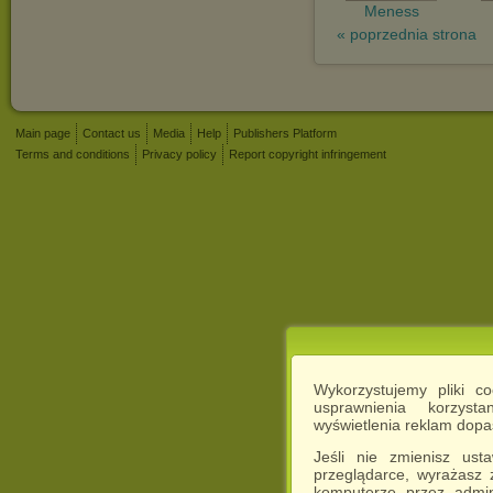
Meness
« poprzednia strona
Main page
Contact us
Media
Help
Publishers Platform
Terms and conditions
Privacy policy
Report copyright infringement
Wykorzystujemy pliki c
usprawnienia korzyst
wyświetlenia reklam dop
Jeśli nie zmienisz ust
przeglądarce, wyrażasz
komputerze przez admin