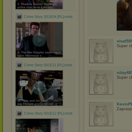
3. Shadow Dancer Nieudana
próba osaczenia Luki zdo ...
Crime Story S01E04 [PL].rmvb
xisaf50
Super c
4. The War Książka zawierająca
tajne informacje o ...
Crime Story S01E11 [PL].rmvb
nilay48
Super c
11. Hide and Go Thief
KevinP
(wg.Filmweb jest to odcine ...
Zapras
Crime Story S01E12 [PL].rmvb