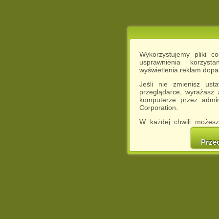
Wykorzystujemy pliki c
usprawnienia korzyst
wyświetlenia reklam dop
Jeśli nie zmienisz ust
przeglądarce, wyrażasz
komputerze przez admin
Corporation.
W każdej chwili możesz
cookies w swojej przeglą
w naszej Pol
Prze
http://chomikuj.pl/Polity
Jednocześnie informuje
może spowodować ogr
Chomikuj.pl.
W przypadku braku twojej
prosimy o opuszczenie se
Wykorzystanie plików c