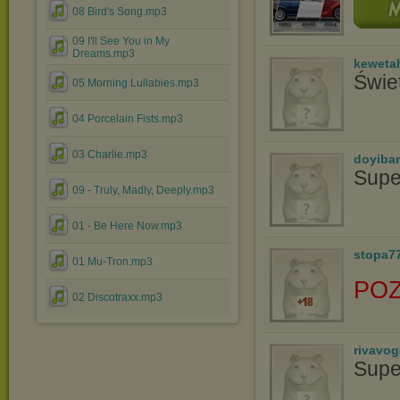
08 Bird's Song.mp3
09 I'll See You in My
Dreams.mp3
keweta
Świe
05 Morning Lullabies.mp3
04 Porcelain Fists.mp3
03 Charlie.mp3
doyiba
Supe
09 - Truly, Madly, Deeply.mp3
01 - Be Here Now.mp3
stopa7
01 Mu-Tron.mp3
PO
02 Discotraxx.mp3
rivavo
Supe