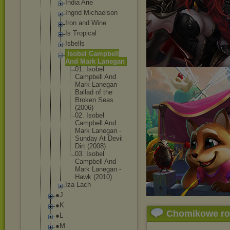
India Arie
Ingrid Michaelson
Iron and Wine
Is Tropical
Isbells
Isobel Campbell
And Mark Lanegan
01. Isobel
Campbell And
Mark Lanegan -
Ballad of the
Broken Seas
(2006)
02. Isobel
Campbell And
Mark Lanegan -
Sunday At Devil
Dirt (2008)
03. Isobel
Campbell And
Mark Lanegan -
Hawk (2010)
Iza Lach
●J
●K
Chomikowe r
●L
●M