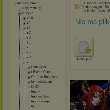
mariusz.mmm
01. Isobel Campbel
Mark Lanegan - Ball
Moje różne
the Broken Seas (2
Muzyka
●0-9
Nie ma pli
●A
●B
●C
●D
●E
●F
●G
●H
Dodaj plik
●I
I Am Kloot
I Blame Coco
I’m from Barcelona
Iamamiwhoam
i
IAMX
Imany
Imogen Heap
Inara George
Inc