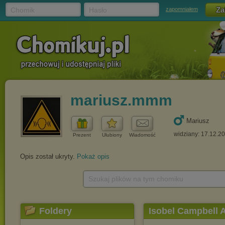
Chomik
Hasło
zapomniałem
mariusz.mmm
Mariusz
widziany: 17.12.2
Prezent
Ulubiony
Wiadomość
Opis został ukryty.
Pokaż opis
Szukaj plików na tym chomiku
Foldery
Isobel Campbell 