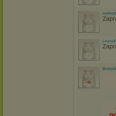
mofixa
Zapr
LeonxD
Zapr
Bratty
p