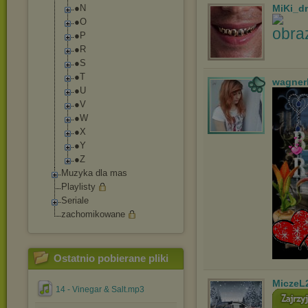
●N
MiKi_d
●O
●P
●R
●S
●T
wagner
●U
●V
●W
●X
●Y
●Z
Muzyka dla mas
Playlisty
Seriale
zachomikowane
Ostatnio pobierane pliki
MiczeL
14 - Vinegar & Salt.mp3