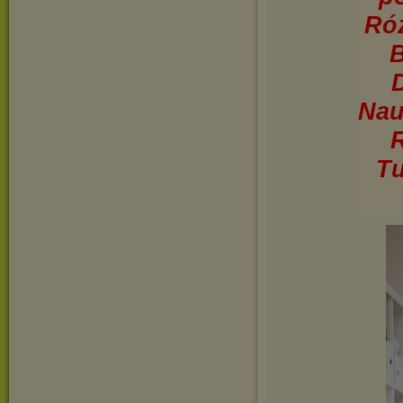
Róż
B
Nau
R
Tu