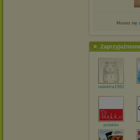
Musisz się
Zaprzyjaźnion
radekfra1982
polakko