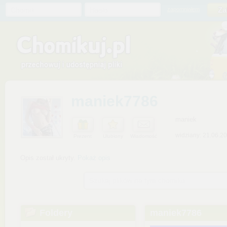
Chomik
Hasło
zapomniałem
maniek7786
maniek
widziany: 21.06.2
Prezent
Ulubiony
Wiadomość
Opis został ukryty.
Pokaż opis
Szukaj plików na tym chomiku
Foldery
maniek7786