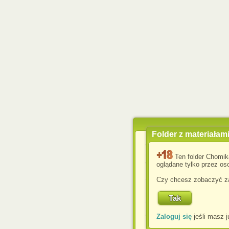
Folder z materiałam
Wykorzystujemy pliki c
usprawnienia korzyst
Ten folder Chomik
wyświetlenia reklam dop
oglądane tylko przez oso
Jeśli nie zmienisz ust
Czy chcesz zobaczyć za
przeglądarce, wyrażasz
komputerze przez admin
Corporation.
Zaloguj się
jeśli masz j
W każdej chwili możesz
cookies w swojej przeglą