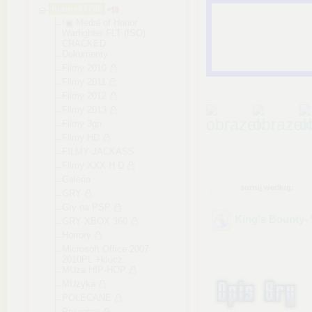
maniek7786
!▣ Medal of Honor
Warfighter FLT (ISO)
CRACKED
Dokumenty
Filmy 2010
Filmy 2011
Filmy 2012
Filmy 2013
Filmy 3gp
Filmy HD
FILMY JACKASS
Filmy XXX H D
Galeria
sortuj według:
GRY
Gry na PSP
King's Bounty-
GRY XBOX 360
Horrory
Microsoft Office 2007
2010PL +klucz
MUza HIP-HOP
MUzyka
POLECANE
Prywatne