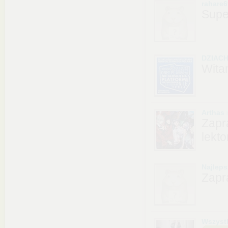
rahare
Supe
DZIAC
Wita
Arthas
Zapr
lekt
Najlep
Zapr
Wszyst