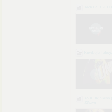
Jack.Falls.20
Kowboje i obc
Your Highness
J25
.avi