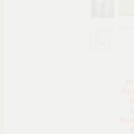
Bratty
p
Róż
B
Nau
R