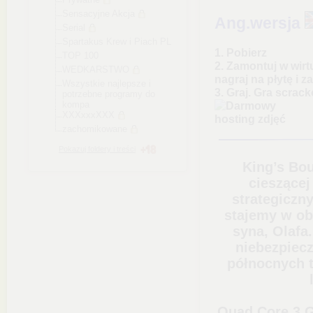
Sensacyjne Akcja
Ang.wersja
Serial
Spartakus Krew i Piach PL
1. Pobierz
TOP 100
2. Zamontuj w wir
WEDKARSTWO
nagraj na płytę i za
Wszystkie najlepsze i
3. Graj. Gra scrack
potrzebne programy do
kompa
XXXxxxXXX
zachomikowane
Pokazuj foldery i treści
King’s Bou
cieszącej
strategiczn
stajemy w obr
syna, Olafa
niebezpiecz
północnych t
Quad Core 3 G