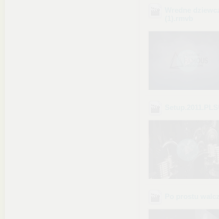
Wredne dziewcz
(1)
.rmvb
Setup.2011.PL
Po prostu walcz