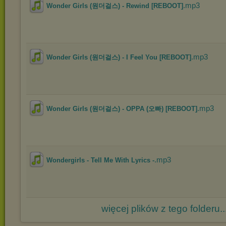
.mp3
Wonder Girls (원더걸스) - Rewind [REBOOT]
.mp3
Wonder Girls (원더걸스) - I Feel You [REBOOT]
.mp3
Wonder Girls (원더걸스) - OPPA (오빠) [REBOOT]
.mp3
Wondergirls - Tell Me With Lyrics -
więcej plików z tego folderu..