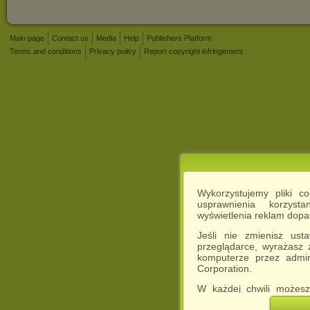
Main page
Contact us
Media
Help
Publishers Platform
Terms and conditions
Privacy policy
Report copyright infringement
Wykorzystujemy pliki c
usprawnienia korzyst
wyświetlenia reklam dop
Jeśli nie zmienisz ust
przeglądarce, wyrażasz
komputerze przez admin
Corporation.
W każdej chwili możesz
cookies w swojej przeglą