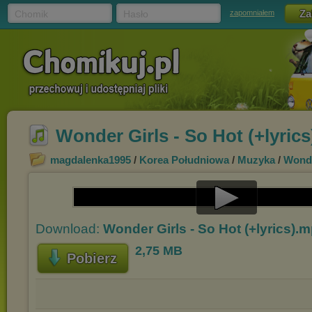
Chomik
Hasło
zapomniałem
Wonder Girls - So Hot (+lyric
magdalenka1995
/
Korea Południowa
/
Muzyka
/
Wonde
Play
Download:
Wonder Girls - So Hot (+lyrics).
Video
2,75 MB
Pobierz