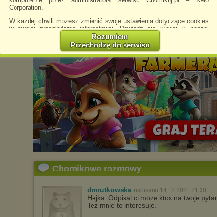
komputerze przez administratora serwisu Chomikuj.pl – Kelo
Corporation.
W każdej chwili możesz zmienić swoje ustawienia dotyczące cookies
w swojej przeglądarce internetowej. Dowiedz się więcej w naszej
Polityce Prywatności -
http://chomikuj.pl/PolitykaPrywatnosci.aspx
.
Rozumiem
Przechodzę do serwisu
Jednocześnie informujemy że zmiana ustawień przeglądarki może
spowodować ograniczenie korzystania ze strony Chomikuj.pl.
W przypadku braku twojej zgody na akceptację cookies niestety
prosimy o opuszczenie serwisu chomikuj.pl.
Wykorzystanie plików cookies
przez
Zaufanych Partnerów
(dostosowanie reklam do Twoich potrzeb, analiza skuteczności działań
marketingowych).
Wyrażenie sprzeciwu spowoduje, że wyświetlana Ci reklama nie
będzie dopasowana do Twoich preferencji, a będzie to reklama
wyświetlona przypadkowo.
Istnieje możliwość zmiany ustawień przeglądarki internetowej w
sposób uniemożliwiający przechowywanie plików cookies na
urządzeniu końcowym. Można również usunąć pliki cookies,
Chomikowe rozmowy
dokonując odpowiednich zmian w ustawieniach przeglądarki
internetowej.
Pełną informację na ten temat znajdziesz pod adresem
dmrutkowska
napisano 14.12.2021 21:30
http://chomikuj.pl/PolitykaPrywatnosci.aspx
.
Hejka. Odpisal ci moze ktos na twoje pyta
Tez mnie to interesuje.