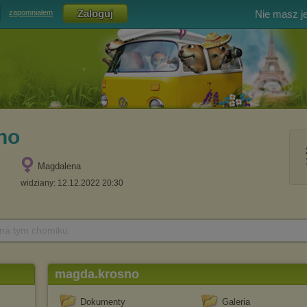
Nie masz j
zapomniałem
no
Magdalena
widziany: 12.12.2022 20:30
 na tym chomiku
magda.krosno
Dokumenty
Galeria