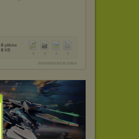
0
plików
0
KB
0
0
0
0
bezpośredni link do folderu