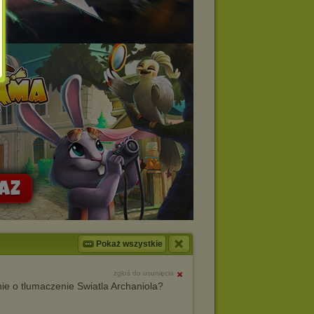
Pokaż wszystkie
zgłoś do usunięcia
nie o tlumaczenie Swiatla Archaniola?