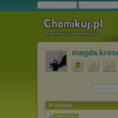
Chomik
Hasło
magda.kros
Prezent
Ulubiony
Wiadomość
Szukaj plików
Foldery
magda.krosno