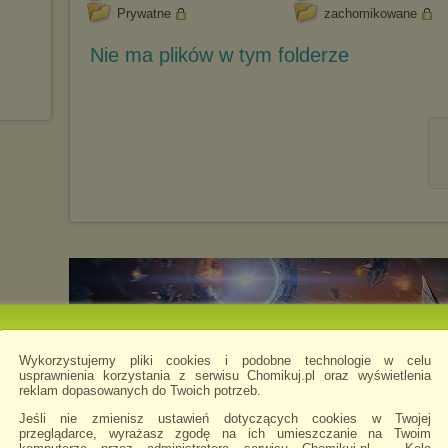
Prywatne
zachomikowane
Nie ma plików w tym folderze
Wykorzystujemy pliki cookies i podobne technologie w celu
usprawnienia korzystania z serwisu Chomikuj.pl oraz wyświetlenia
reklam dopasowanych do Twoich potrzeb.
Jeśli nie zmienisz ustawień dotyczących cookies w Twojej
przeglądarce, wyrażasz zgodę na ich umieszczanie na Twoim