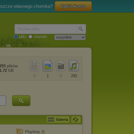
eszcze własnego chomika?
Załóż konto
Nazwa pliku
pliki
chomiki
293
plików
1,72
GB
0
1
0
292
Galeria
Playlisty