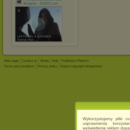
Borgiów - S03E01.avi
LEKTOR PL ● GATUNEK:
Dramat obyc ...
Main page
Contact us
Media
Help
Publishers Platform
Terms and conditions
Privacy policy
Report copyright infringement
Wykorzystujemy pliki c
usprawnienia korzyst
wyświetlenia reklam dop