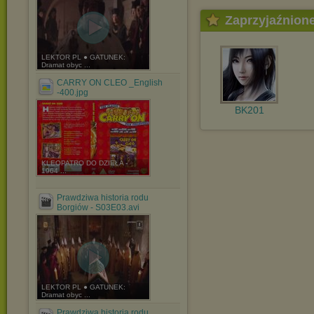
Zaprzyjaźnion
LEKTOR PL ● GATUNEK:
Dramat obyc ...
CARRY ON CLEO _English
-400.jpg
BK201
KLEOPATRO DO DZIEŁA -
1964 ...
Prawdziwa historia rodu
Borgiów - S03E03.avi
LEKTOR PL ● GATUNEK:
Dramat obyc ...
Prawdziwa historia rodu