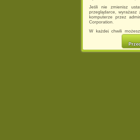
Jeśli nie zmienisz ust
przeglądarce, wyrażasz
komputerze przez admin
Corporation.
W każdej chwili możesz
cookies w swojej przeglą
w naszej Pol
Prze
http://chomikuj.pl/Polity
Jednocześnie informuje
może spowodować ogr
Chomikuj.pl.
W przypadku braku twojej
prosimy o opuszczenie se
Wykorzystanie plików c
(dostosowanie reklam do
działań marketingowych).
Wyrażenie sprzeciwu spo
będzie dopasowana do Tw
wyświetlona przypadkowo
Istnieje możliwość zmian
sposób uniemożliwiając
urządzeniu końcowym. M