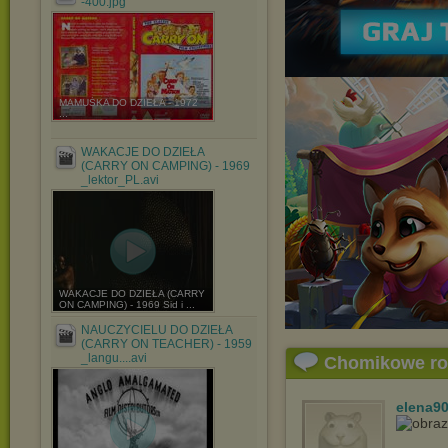
-400.jpg
MAMUŚKA DO DZIEŁA - 1972
...
WAKACJE DO DZIEŁA
(CARRY ON CAMPING) - 1969
_lektor_PL.avi
WAKACJE DO DZIEŁA (CARRY
ON CAMPING) - 1969 Sid i ...
NAUCZYCIELU DO DZIEŁA
(CARRY ON TEACHER) - 1959
_langu....avi
Chomikowe r
elena9