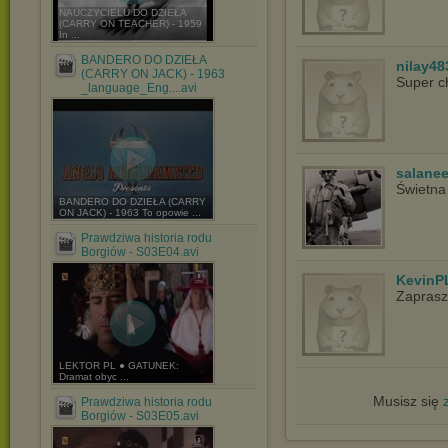
NAUCZYCIELU DO DZIEŁA
(CARRY ON TEACHER) - 1959
In ...
BANDERO DO DZIEŁA
nilay48
(CARRY ON JACK) - 1963
Super c
_language_Eng....avi
salane
Świetna 
BANDERO DO DZIEŁA (CARRY
ON JACK) - 1963 To opowie ...
Prawdziwa historia rodu
Borgiów - S03E04.avi
KevinP
Zapras
LEKTOR PL ● GATUNEK:
Dramat obyc ...
Musisz się
Prawdziwa historia rodu
Borgiów - S03E05.avi