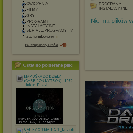
ĆWICZENIA
PROGRAMY
INSTALACYJNE
FILMY
GRY
Nie ma plików w
PROGRAMY
INSTALACYJNE
SERIALE,PROGRAMY TV
zachomikowane
Pokazuj foldery i treści
Ostatnio pobierane pliki
MAMUŚKA DO DZIEŁA
(CARRY ON MATRON) - 1972
_lektor_PL.avi
MAMUŚKA DO DZIEŁA (CARRY
ON MATRON) - 1972 Szpital ...
CARRY ON MATRON _English