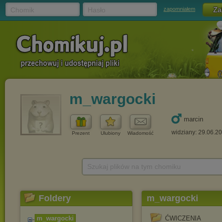
Chomik
Hasło
zapomniałem
m_wargocki
marcin
widziany: 29.06.2
Prezent
Ulubiony
Wiadomość
Szukaj plików na tym chomiku
Foldery
m_wargocki
m_wargocki
ĆWICZENIA