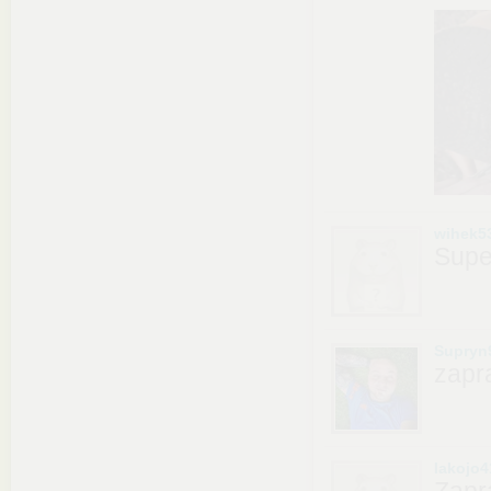
wihek5
Supe
Supryn
zapr
lakojo4
Zapr