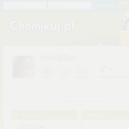
Chomik
Hasło
zapomniałem
luke82pl
Luke
widziany: 31.03.2
Prezent
Ulubiony
Wiadomość
Szukaj plików na tym chomiku
Foldery
luke82pl
luke82pl