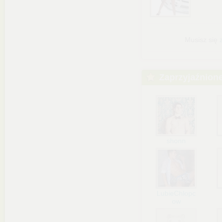
Musisz się
Zaprzyjaźnion
shonn
LubieChlopc
ow