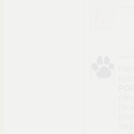
porter1
FraterP
Faj
tyd
PO
(Woj
(Bra
(Mię
Stra