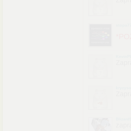
stopa7
*PO
KevinP
Zapr
kryzys
Zapr
Blizard
zapr