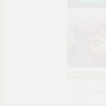
Chomikowe r
LeonxD
Supe