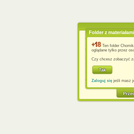
Folder z materiałam
Wykorzystujemy pliki c
usprawnienia korzyst
Ten folder Chomik
wyświetlenia reklam dop
oglądane tylko przez oso
Jeśli nie zmienisz ust
Czy chcesz zobaczyć za
przeglądarce, wyrażasz
komputerze przez admin
Corporation.
Zaloguj się
jeśli masz j
W każdej chwili możesz
cookies w swojej przeglą
w naszej Pol
Prze
http://chomikuj.pl/Polity
Jednocześnie informuje
może spowodować ogr
Chomikuj.pl.
W przypadku braku twojej
prosimy o opuszczenie se