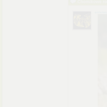
Chomikowe r
enterw