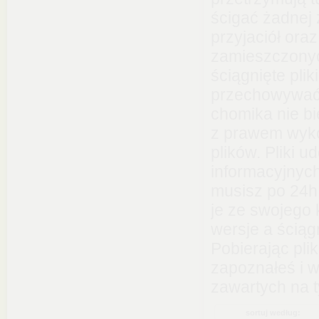
ścigać żadnej z
przyjaciół oraz
zamieszczonyc
ściągnięte pli
przechowywać 
chomika nie b
z prawem wyko
plików. Pliki 
informacyjnych
musisz po 24h
je ze swojego 
wersje a ściąg
Pobierając pli
zapoznałeś i 
zawartych na 
sortuj według: