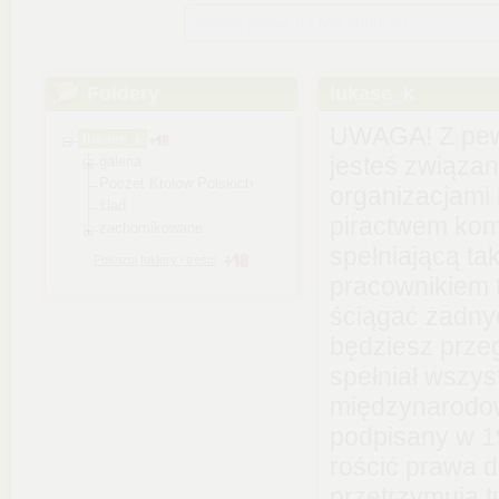
Szukaj plików na tym chomiku
Foldery
lukase_k
UWAGA! Z pewn
lukase_k
jesteś związan
galeria
Poczet Królów Polskich
organizacjami
ślad
piractwem kom
zachomikowane
spełniającą tak
Pokazuj foldery i treści
pracownikiem 
ściągać żadnyc
będziesz przeg
spełniał wszy
międzynarodow
podpisany w 1
rościć prawa d
przetrzymują t