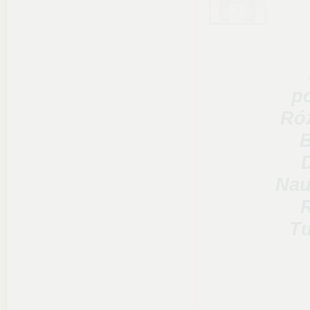
p
Róż
B
Nau
R
Tu