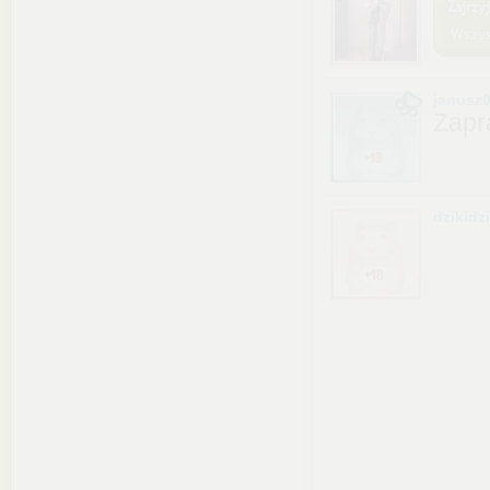
janusz
Zapr
dzikidz