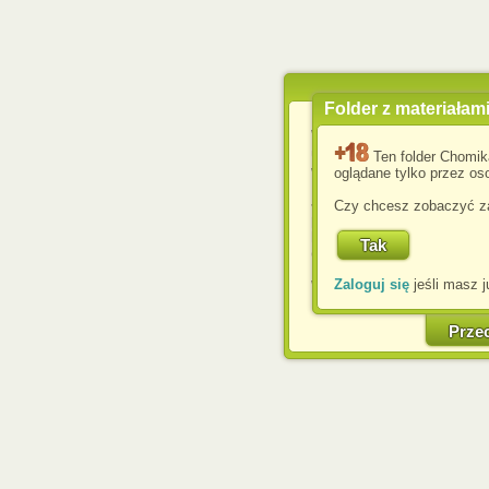
Folder z materiałam
Wykorzystujemy pliki c
usprawnienia korzyst
Ten folder Chomik
wyświetlenia reklam dop
oglądane tylko przez oso
Jeśli nie zmienisz ust
Czy chcesz zobaczyć za
przeglądarce, wyrażasz
komputerze przez admin
Corporation.
Zaloguj się
jeśli masz j
W każdej chwili możesz
cookies w swojej przeglą
w naszej Pol
Prze
http://chomikuj.pl/Polity
Jednocześnie informuje
może spowodować ogr
Chomikuj.pl.
W przypadku braku twojej
prosimy o opuszczenie se
Wykorzystanie plików c