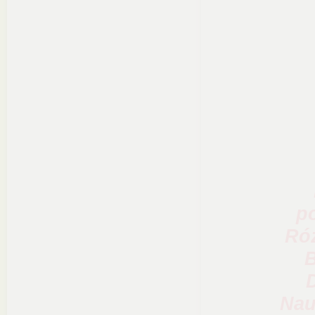
p
Róż
B
Nau