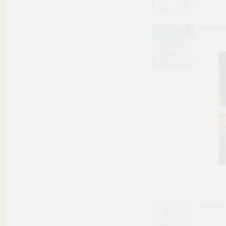
paralot
sbk26k