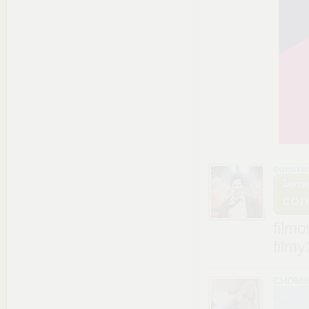
consta
film
film
CHOMI