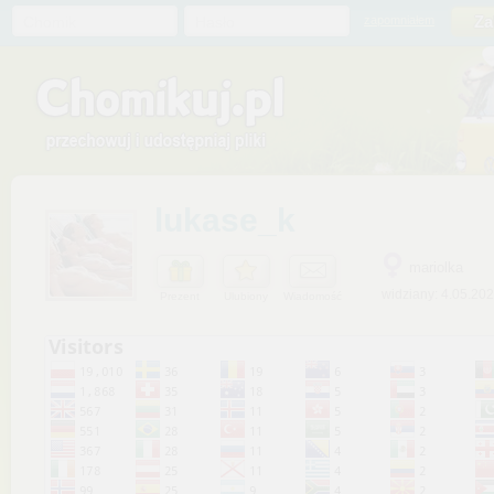
Chomik
Hasło
zapomniałem
lukase_k
mariolka
widziany: 4.05.20
Prezent
Ulubiony
Wiadomość