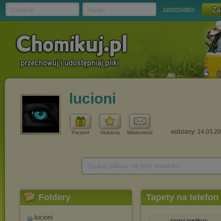
Chomik
Hasło
zapomniałem
lucioni
widziany: 14.03.2
Prezent
Ulubiony
Wiadomość
Szukaj plików na tym chomiku
Foldery
Tapety na telefon
lucioni
sortuj według: