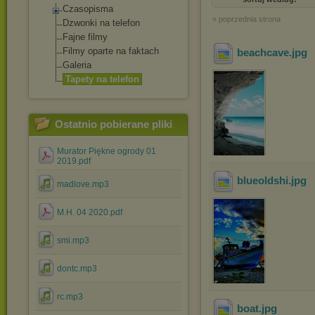
Czasopisma
« poprzednia strona
Dzwonki na telefon
Fajne filmy
Filmy oparte na faktach
beachcave
.jpg
Galeria
Tapety na telefon
Ostatnio pobierane pliki
Murator Piękne ogrody 01
2019.pdf
blueoldshi
.jpg
madlove.mp3
M.H. 04 2020.pdf
smi.mp3
dontc.mp3
rc.mp3
boat
.jpg