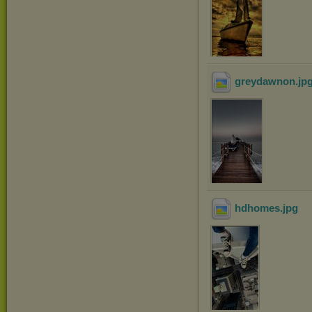
greydawnon
.jp
hdhomes
.jpg