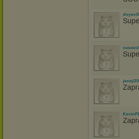
doyec3
Supe
casavo
Supe
jaseji2
Zapr
KevinP
Zapr