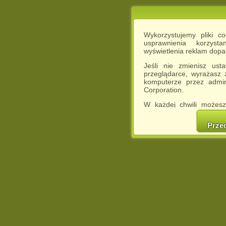
Wykorzystujemy pliki c
usprawnienia korzyst
wyświetlenia reklam dop
Jeśli nie zmienisz ust
przeglądarce, wyrażasz
komputerze przez admin
Corporation.
W każdej chwili możesz
cookies w swojej przeglą
w naszej Pol
Prze
http://chomikuj.pl/Polity
Jednocześnie informuje
może spowodować ogr
Chomikuj.pl.
W przypadku braku twojej
prosimy o opuszczenie se
Wykorzystanie plików c
(dostosowanie reklam do
działań marketingowych).