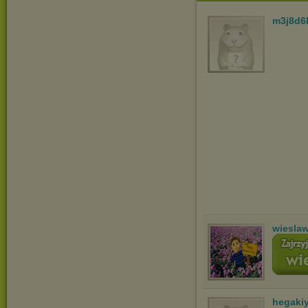
m3j8d6
wiesla
hegaki