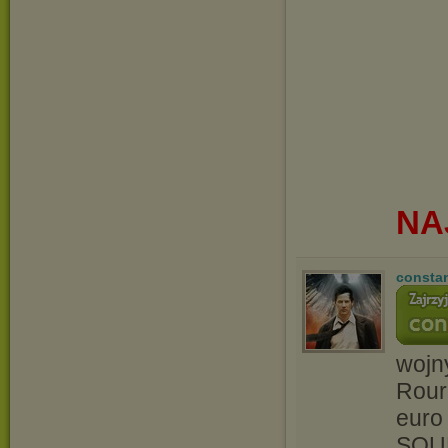
NA
consta
wojn
Rourk
euro
SOUN