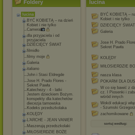
Foldery
lucina
lucina
BYĆ KOBIETĄ – na
Kobiet i nie tylko
BYĆ KOBIETĄ – na dzień
Kobiet i nie tylko
DZIECIĘCY ŚWIAT
Camera
Galeria
dla przyjaciela i od
przyjaciela
Jose H. Prado Flore
DZIECIĘCY ŚWIAT
Sekret Pawła
filmidło
filmy moje
KOLĘDY
Galeria
MIŁOSIERDZIE B
italiano
John i Stasi Eldregde
nasza klasa
Jose H. Prado Flores -
POKARM DLA DU
Sekret Pawła
W co się bawić z d
Katechezy - 4 - latki
cz. I Piosenki i za
Jestem dzieckiem Bożym.
wśród innych
konspekty dla katechetów
Wokól edukacji włą
diecezja tarnowska
- Szumski Grzegor
Kodeks przedszkolaka
KOLĘDY
zachomikowane
L'ARCHE - JEAN VANIER
sortuj według:
Maszerują przedszkolaki
MIŁOSIERDZIE BOŻE