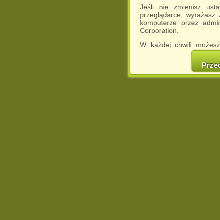
Jeśli nie zmienisz ust
przeglądarce, wyrażasz
komputerze przez admin
Corporation.
W każdej chwili możesz
cookies w swojej przeglą
w naszej Pol
Prze
http://chomikuj.pl/Polity
Jednocześnie informuje
może spowodować ogr
Chomikuj.pl.
W przypadku braku twojej
prosimy o opuszczenie se
Wykorzystanie plików c
(dostosowanie reklam do
działań marketingowych).
Wyrażenie sprzeciwu spo
będzie dopasowana do Tw
wyświetlona przypadkowo
Istnieje możliwość zmian
sposób uniemożliwiając
urządzeniu końcowym. M
dokonując odpowiednich