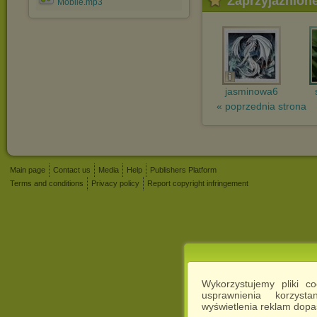
Zaprzyjaźnion
Mobile.mp3
jasminowa6
« poprzednia strona
Main page
Contact us
Media
Help
Publishers Platform
Terms and conditions
Privacy policy
Report copyright infringement
Wykorzystujemy pliki c
usprawnienia korzyst
wyświetlenia reklam dop