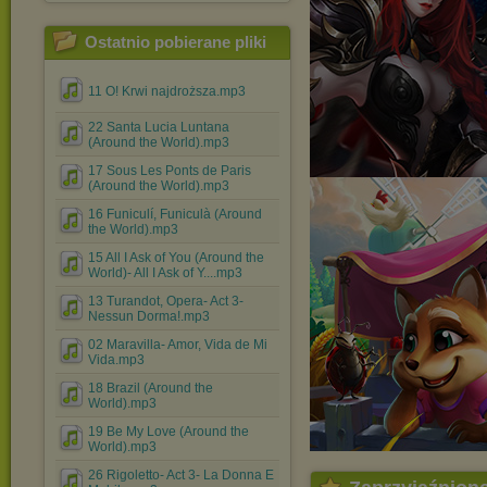
Ostatnio pobierane pliki
11 O! Krwi najdroższa.mp3
22 Santa Lucia Luntana
(Around the World).mp3
17 Sous Les Ponts de Paris
(Around the World).mp3
16 Funiculí, Funiculà (Around
the World).mp3
15 All I Ask of You (Around the
World)- All I Ask of Y....mp3
13 Turandot, Opera- Act 3-
Nessun Dorma!.mp3
02 Maravilla- Amor, Vida de Mi
Vida.mp3
18 Brazil (Around the
World).mp3
19 Be My Love (Around the
World).mp3
26 Rigoletto- Act 3- La Donna E