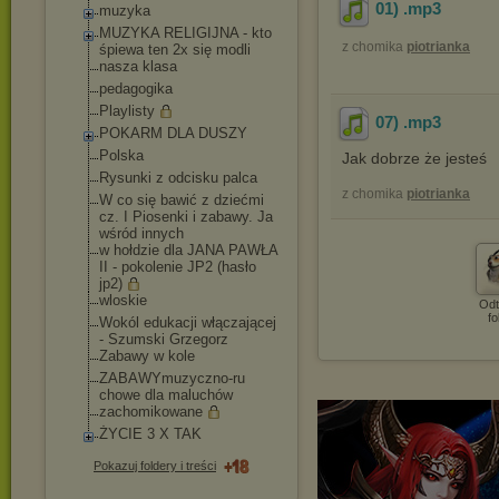
01)
.mp3
muzyka
MUZYKA RELIGIJNA - kto
z chomika
piotrianka
śpiewa ten 2x się modli
nasza klasa
pedagogika
Playlisty
07)
.mp3
POKARM DLA DUSZY
Polska
Jak dobrze że jesteś
Rysunki z odcisku palca
z chomika
piotrianka
W co się bawić z dziećmi
cz. I Piosenki i zabawy. Ja
wśród innych
w hołdzie dla JANA PAWŁA
II - pokolenie JP2 (hasło
jp2)
wloskie
Odt
fo
Wokól edukacji włączającej
- Szumski Grzegorz
Zabawy w kole
ZABAWYmuzyczno-ru
chowe dla maluchów
zachomikowane
ŻYCIE 3 X TAK
Pokazuj foldery i treści