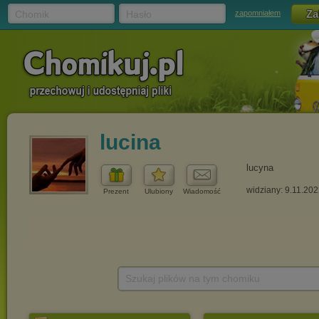
Chomik
Hasło
zapomniałem
lucina
lucyna
widziany: 9.11.20
Prezent
Ulubiony
Wiadomość
Szukaj plików na tym chomiku