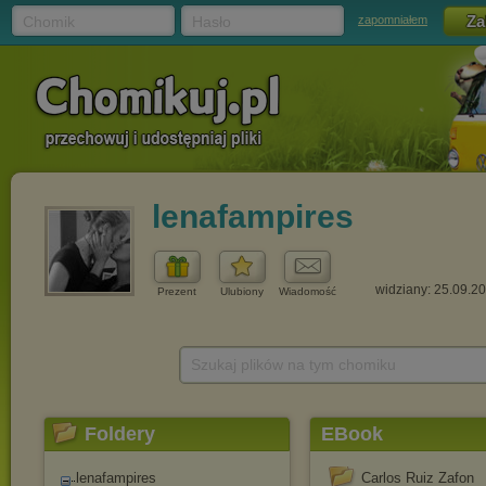
Chomik
Hasło
zapomniałem
lenafampires
widziany: 25.09.2
Prezent
Ulubiony
Wiadomość
Szukaj plików na tym chomiku
Foldery
EBook
lenafampires
Carlos Ruiz Zafon