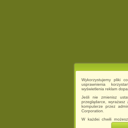
Wykorzystujemy pliki c
usprawnienia korzyst
wyświetlenia reklam dop
Jeśli nie zmienisz ust
przeglądarce, wyrażasz
komputerze przez admin
Corporation.
W każdej chwili możesz
cookies w swojej przeglą