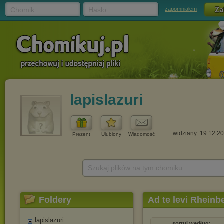
Chomik
Hasło
zapomniałem
lapislazuri
widziany: 19.12.2
Prezent
Ulubiony
Wiadomość
Szukaj plików na tym chomiku
Foldery
Ad te levi Rheinb
lapislazuri
sortuj według: