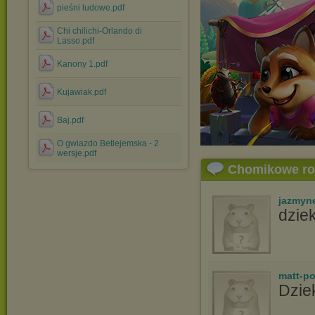
pieśni ludowe.pdf
Chi chilichi-Orlando di
Lasso.pdf
Kanony 1.pdf
Kujawiak.pdf
Baj.pdf
O gwiazdo Betlejemska - 2
wersje.pdf
Chomikowe r
jazmyn
dzie
matt-p
Dziek