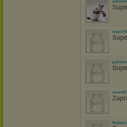
adamm
Super
wapix4
Supe
pahaha
Supe
rexer42
Zapr
Najlep