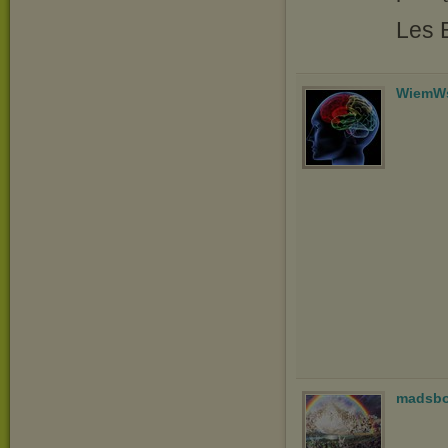
Les 
WiemWs
madsb