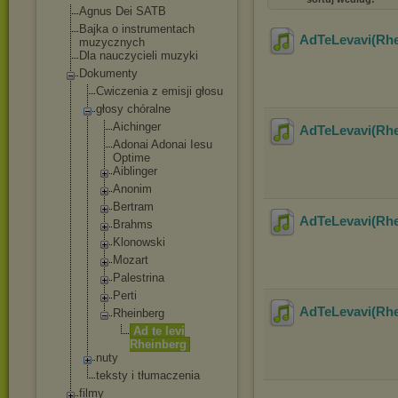
Agnus Dei SATB
Bajka o instrumentach
AdTeLevavi(Rhe
muzycznych
Dla nauczycieli muzyki
Dokumenty
Cwiczenia z emisji głosu
głosy chóralne
Aichinger
AdTeLevavi(Rhe
Adonai Adonai Iesu
Optime
Aiblinger
Anonim
Bertram
AdTeLevavi(Rhe
Brahms
Klonowski
Mozart
Palestrina
Perti
AdTeLevavi(Rhe
Rheinberg
Ad te levi
Rheinber
g
nuty
teksty i tłumaczenia
filmy