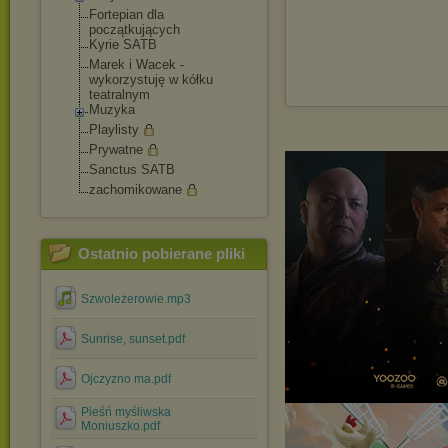
Fortepian dla
początkujących
Kyrie SATB
Marek i Wacek -
wykorzystuję w kółku
teatralnym
Muzyka
Playlisty
Prywatne
Sanctus SATB
zachomikowane
Ostatnio pobierane pliki
Szwoleżerowie.mp3
Sunrise, sunset.pdf
Ojczyzno ma.pdf
Pieśń myśliwska
Moniuszko.pdf