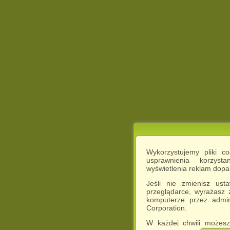
Wykorzystujemy pliki c
usprawnienia korzyst
wyświetlenia reklam dop
Jeśli nie zmienisz ust
przeglądarce, wyrażasz
komputerze przez admin
Corporation.
W każdej chwili możesz