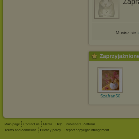
Zapr
Musisz się
Zaprzyjaźnion
Szafran50
Main page
Contact us
Media
Help
Publishers Platform
Terms and conditions
Privacy policy
Report copyright infringement