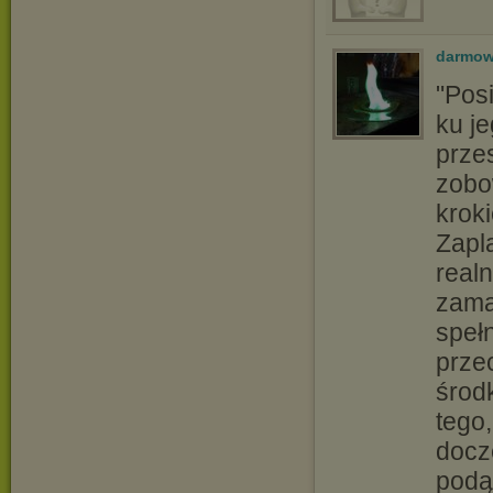
darmow
"Pos
ku je
prze
zobo
krok
Zapl
realn
zama
spełn
prze
środ
tego,
docz
podą