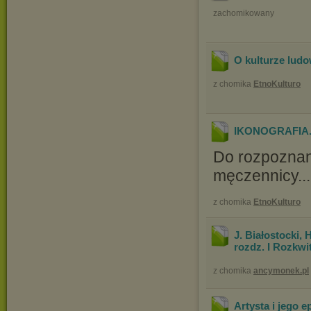
zachomikowany
O kulturze ludow
z chomika
EtnoKulturo
IKONOGRAFIA
Do rozpoznani
męczennicy...
z chomika
EtnoKulturo
J. Białostocki,
rozdz. I Rozkwit
z chomika
ancymonek.pl
Artysta i jego 