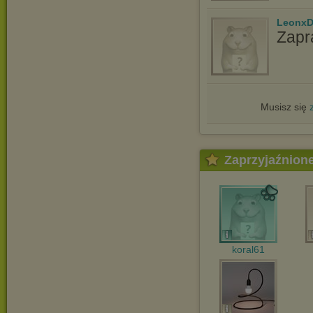
LeonxD
Zapr
Musisz się
Zaprzyjaźnion
koral61