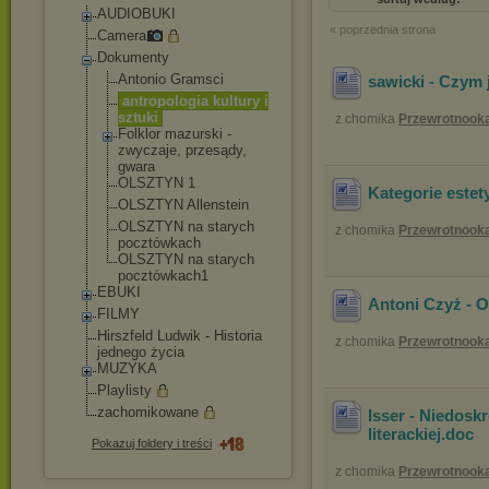
AUDIOBUKI
« poprzednia strona
Camera
Dokumenty
Antonio Gramsci
sawicki - Czym 
antropologia kultury i
sztuki
z chomika
Przewrotnook
Folklor mazurski -
zwyczaje, przesądy,
gwara
OLSZTYN 1
Kategorie estet
OLSZTYN Allenstein
OLSZTYN na starych
z chomika
Przewrotnook
pocztówkach
OLSZTYN na starych
pocztówkach1
EBUKI
Antoni Czyż - O
FILMY
Hirszfeld Ludwik - Historia
z chomika
Przewrotnook
jednego życia
MUZYKA
Playlisty
zachomikowane
Isser - Niedosk
literackiej
.doc
Pokazuj foldery i treści
z chomika
Przewrotnook