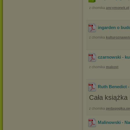
z chomika
ancymonek.pl
ingarden o bud
z chomika
kulturoznaws
czarnowski - ku
z chomika
makost
Ruth Benedict -
Cała książka
z chomika
pedagogika.u
Malinowski - Na