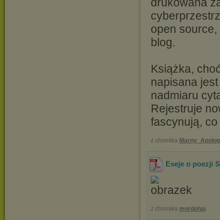
drukowana za
cyberprzestrz
open source, 
blog.
Książka, cho
napisana jest
nadmiaru cyta
Rejestruje no
fascynują, co
z chomika
Marny_Apolog
Eseje o poezji
z chomika
mordohaj