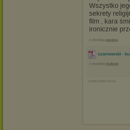
Wszystko jeg
sekrety relig
film , kara śm
ironicznie pr
z chomika
goskey
czarnowski - ku
z chomika
makost
« poprzednia strona