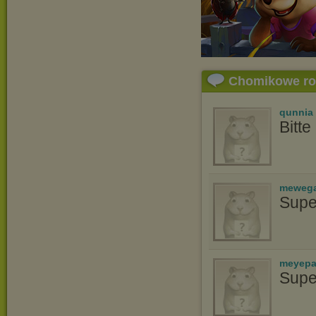
Chomikowe r
qunnia
Bitte 
meweg
Supe
meyepa
Supe