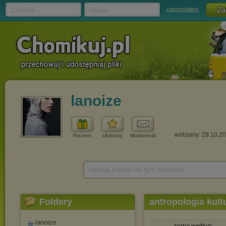
Chomik
Hasło
zapomniałem
lanoize
widziany: 29.10.2
Prezent
Ulubiony
Wiadomość
Szukaj plików na tym chomiku
Foldery
antropologia kultu
lanoize
sortuj według: