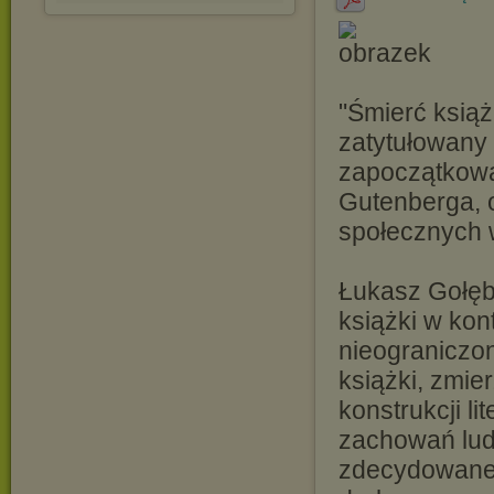
"Śmierć książ
zatytułowany 
zapoczątkowa
Gutenberga, 
społecznych 
Łukasz Gołęb
książki w kon
nieograniczon
książki, zmie
konstrukcji l
zachowań lud
zdecydowane i