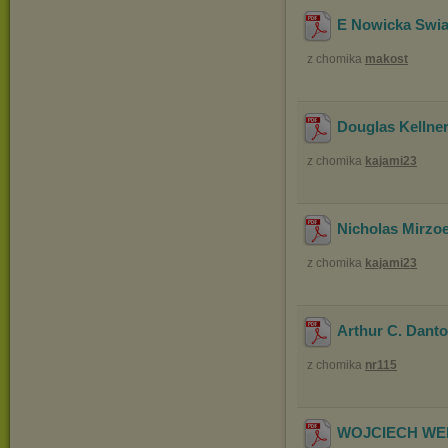
E Nowicka Swiat
z chomika
makost
Douglas Kellne
z chomika
kajami23
Nicholas Mirzoe
z chomika
kajami23
Arthur C. Danto 
z chomika
nr115
WOJCIECH WEI