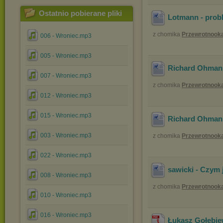
Ostatnio pobierane pliki
Lotmann - prob
z chomika
Przewrotnook
006 - Wroniec.mp3
005 - Wroniec.mp3
Richard Ohmann 
007 - Wroniec.mp3
z chomika
Przewrotnook
012 - Wroniec.mp3
015 - Wroniec.mp3
Richard Ohmann 
003 - Wroniec.mp3
z chomika
Przewrotnook
022 - Wroniec.mp3
sawicki - Czym 
008 - Wroniec.mp3
z chomika
Przewrotnook
010 - Wroniec.mp3
016 - Wroniec.mp3
Łukasz Gołębiew