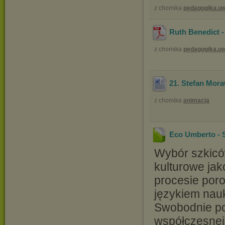
z chomika
pedagogika.u
Ruth Benedict -
z chomika
pedagogika.u
21. Stefan Mora
z chomika
animacja
Eco Umberto - 
Wybór szkiców
kulturowe jak
procesie poro
językiem nauk
Swobodnie po
współczesnej 