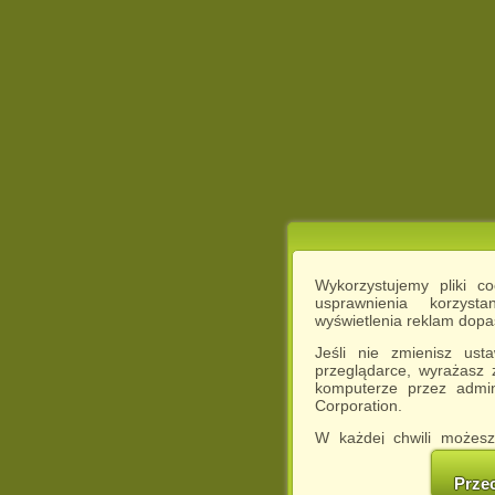
Wykorzystujemy pliki c
usprawnienia korzyst
wyświetlenia reklam dop
Jeśli nie zmienisz ust
przeglądarce, wyrażasz
komputerze przez admin
Corporation.
W każdej chwili możesz
cookies w swojej przeglą
w naszej Pol
Prze
http://chomikuj.pl/Polity