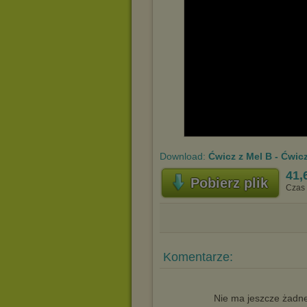
Download:
Ćwicz z Mel B - Ćwicz
41,
Pobierz plik
Czas 
Komentarze:
Nie ma jeszcze żadne