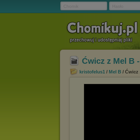
Chomik
Hasło
Ćwicz z Mel B -
kristofelus1
/
Mel B
/ Ćwicz 