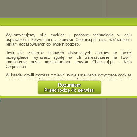
Wykorzystujemy pliki cookies i podobne technologie w celu
usprawnienia korzystania z serwisu Chomikuj.pl oraz wyświetlenia
reklam dopasowanych do Twoich potrzeb.
Jeśli nie zmienisz ustawień dotyczących cookies w Twojej
przeglądarce, wyrażasz zgodę na ich umieszczanie na Twoim
komputerze przez administratora serwisu Chomikuj.pl – Kelo
Corporation.
W każdej chwili możesz zmienić swoje ustawienia dotyczące cookies
w swojej przeglądarce internetowej. Dowiedz się więcej w naszej
Polityce Prywatności -
http://chomikuj.pl/PolitykaPrywatnosci.aspx
.
Rozumiem
Przechodzę do serwisu
Jednocześnie informujemy że zmiana ustawień przeglądarki może
spowodować ograniczenie korzystania ze strony Chomikuj.pl.
i
W przypadku braku twojej zgody na akceptację cookies niestety
prosimy o opuszczenie serwisu chomikuj.pl.
Wykorzystanie plików cookies
przez
Zaufanych Partnerów
(dostosowanie reklam do Twoich potrzeb, analiza skuteczności działań
marketingowych).
Wyrażenie sprzeciwu spowoduje, że wyświetlana Ci reklama nie