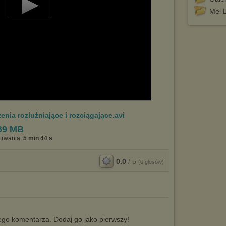
Mel 
Play
Video
enia rozluźniające i rozciągające.avi
69 MB
trwania:
5 min 44 s
0.0
/
5
(
0
głosów)
go komentarza. Dodaj go jako pierwszy!