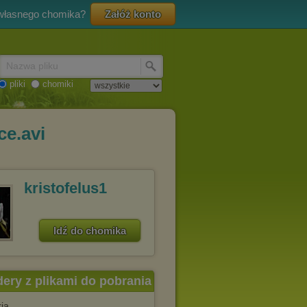
 własnego chomika?
Załóż konto
Nazwa pliku
pliki
chomiki
ce.avi
kristofelus1
Idź do chomika
dery z plikami do pobrania
ia