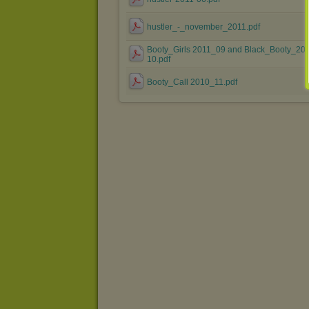
hustler_-_november_2011.pdf
Booty_Girls 2011_09 and Black_Booty_201
10.pdf
Booty_Call 2010_11.pdf