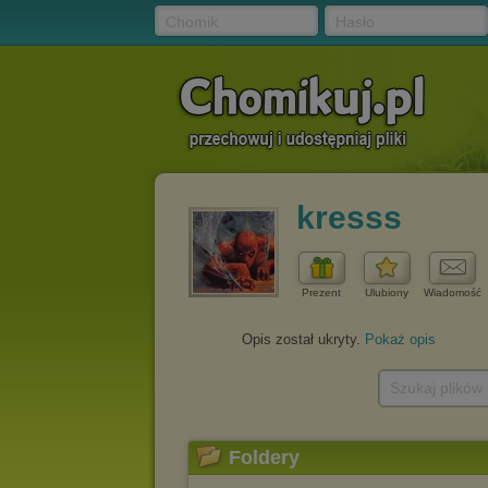
Chomik
Hasło
kresss
Prezent
Ulubiony
Wiadomość
Opis został ukryty.
Pokaż opis
Szukaj plików
Foldery