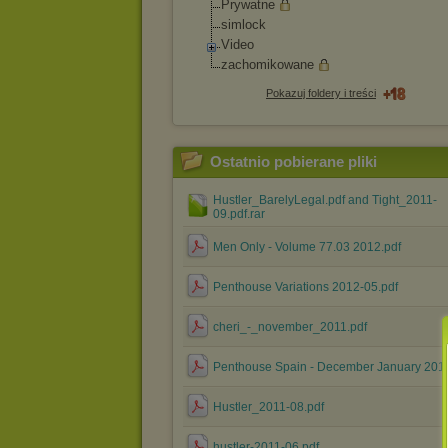
Prywatne
simlock
Video
zachomikowane
Pokazuj foldery i treści
Ostatnio pobierane pliki
Hustler_BarelyLegal.pdf and Tight_2011-
09.pdf.rar
Men Only - Volume 77.03 2012.pdf
Penthouse Variations 2012-05.pdf
cheri_-_november_2011.pdf
Penthouse Spain - December January 2012
Hustler_2011-08.pdf
hustler-2011-06.pdf