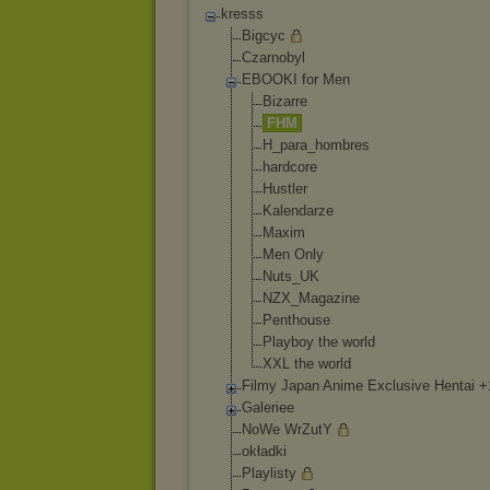
kresss
Bigcyc
Czarnobyl
EBOOKI for Men
Bizarre
FHM
H_para_hombres
hardcore
Hustler
Kalendarze
Maxim
Men Only
Nuts_UK
NZX_Magazine
Penthouse
Playboy the world
XXL the world
Filmy Japan Anime Exclusive Hentai +
Galeriee
NoWe WrZutY
okładki
Playlisty