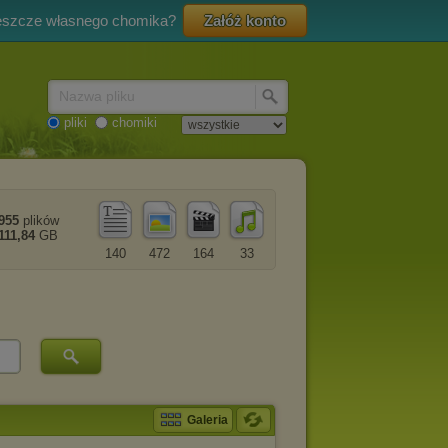
eszcze własnego chomika?
Załóż konto
Nazwa pliku
pliki
chomiki
955
plików
111,84
GB
140
472
164
33
Galeria