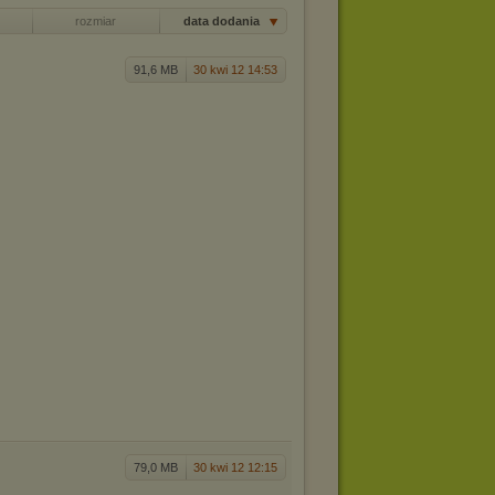
rozmiar
data dodania
91,6 MB
30 kwi 12 14:53
79,0 MB
30 kwi 12 12:15