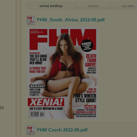
sortuj według:
nazwa
typ pliku
FHM_South_Africa_2012-05
.pdf
18
FHM Czech 2012-05
.pdf