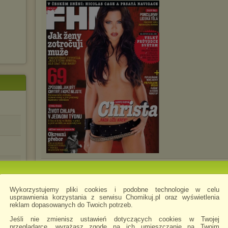
FHM_05_2012
.pdf
.pdf
Wykorzystujemy pliki cookies i podobne technologie w celu
usprawnienia korzystania z serwisu Chomikuj.pl oraz wyświetlenia
reklam dopasowanych do Twoich potrzeb.
Jeśli nie zmienisz ustawień dotyczących cookies w Twojej
przeglądarce, wyrażasz zgodę na ich umieszczanie na Twoim