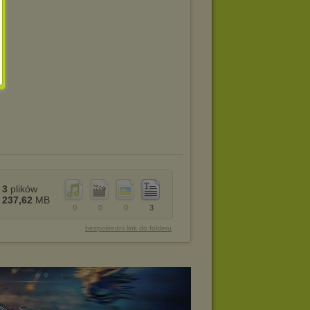
3
plików
237,62
MB
0
0
0
3
bezpośredni link do folderu