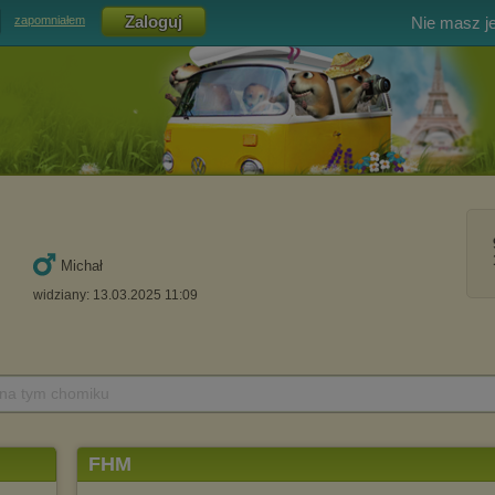
Nie masz j
zapomniałem
Michał
widziany: 13.03.2025 11:09
 na tym chomiku
FHM