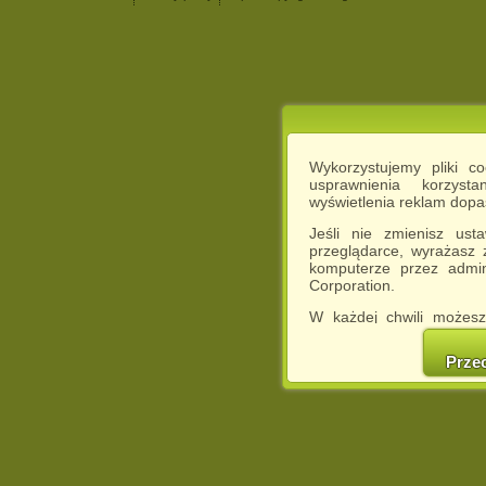
Wykorzystujemy pliki c
usprawnienia korzyst
wyświetlenia reklam dop
Jeśli nie zmienisz ust
przeglądarce, wyrażasz
komputerze przez admin
Corporation.
W każdej chwili możesz
cookies w swojej przeglą
w naszej Pol
Prze
http://chomikuj.pl/Polity
Jednocześnie informuje
może spowodować ogr
Chomikuj.pl.
W przypadku braku twojej
prosimy o opuszczenie se