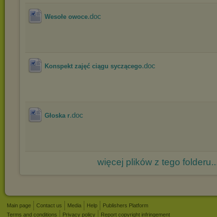
.doc
Wesołe owoce
.doc
Konspekt zajęć ciągu syczącego
.doc
Głoska r
więcej plików z tego folderu..
Main page
Contact us
Media
Help
Publishers Platform
Terms and conditions
Privacy policy
Report copyright infringement