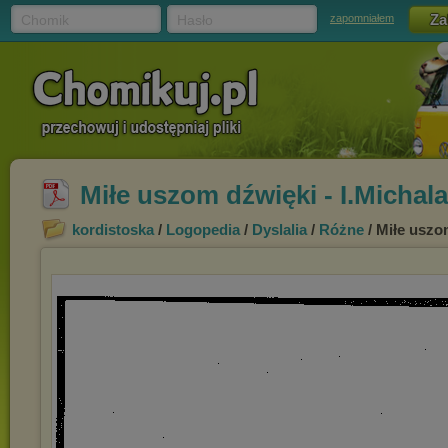
Chomik
Hasło
zapomniałem
Miłe uszom dźwięki - I.Michal
kordistoska
/
Logopedia
/
Dyslalia
/
Różne
/ Miłe uszo