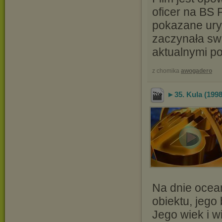
oficer na BS 
pokazane ury
zaczynała sw
aktualnymi 
z chomika
awogadero
►35. Kula (1998)
Na dnie ocea
obiektu, jego
Jego wiek i w