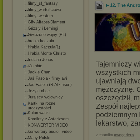
filmy_sf_fantasy
►12. The Androm
filmy_wartościowe
filmy_western
Gify Alfabet-Diament
Grizzly i Lemingi
Gwiezdne wojny (PL)
hrabia kaczula
Hrabia Kaczula(1)
Hrabia Monte Christo
Indiana Jones
Tajemniczy wi
iZombie
wszystkich m
Jackie Chan
Jaś Fasola - filmy avi
ujawniają dwoj
Jaś Fasola (R.Atkinson)
mężczyznę. O
Języki obce
oszczędził, m
Jurajscy wojownicy
Kartki na różne
Zespół najlep
uroczystości
Kolorowanki
podziemnym la
Komiksy z Asterixsem
lekarstwo, za
KONWERTER VIDEO
konwertery audio i video
z chomika
awogadero
Mapy Polski