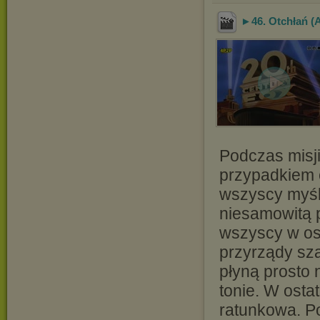
►46. Otchłań (A
Podczas misj
przypadkiem 
wszyscy myślą
niesamowitą p
wszyscy w os
przyrządy sza
płyną prosto 
tonie. W ostat
ratunkowa. P