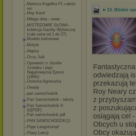
Markiza Angelika PL-całość
avi
►13. Bliskie spo
May Karol
Miłego dnia - nowe
MISTRZOWIE SŁOWA -
kolekcja Gazety Wyborczej
(cała seria od 1 do 27)
Modele kartonowe
Motyle
Napisy
Oczy Julii
Opowieść o Józefie
Fantastyczna
Szwejku i jego
Najjaśniejszej Epoce
odwiedzają is
(1995r)
Osiecka Agnieszka
przekazują te
Owady
Roy Neary czy
pan samochodzik
z przybyszami
Pan Samochodzik - teksty
Pan Samochodzik 0-
z poszukując
62[PDF]
osiągają cel 
Pan samochodzik pdf
PAN SAMOCHODZIK(1)
Obcych u stó
Pippi Langstrumpf
Obcy okazują
Plany Lekcji