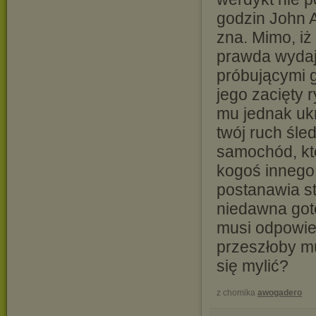
godzin John A
zna. Mimo, iż
prawda wydaj
próbującymi 
jego zacięty 
mu jednak ukr
twój ruch śl
samochód, któ
kogoś innego.
postanawia st
niedawna got
musi odpowied
przeszłoby m
się mylić?
z chomika
awogadero