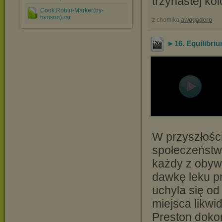
trzynastej kol
Cook.Robin-Marker(by-
tomson).rar
z chomika
awogadero
►16. Equilibrium
W przyszłości
społeczeństwo
każdy z obyw
dawkę leku pr
uchyla się od
miejsca likwi
Preston dokon