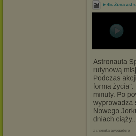
►45. Żona astro
Astronauta S
rutynową misj
Podczas akcj
forma życia".
minuty. Po po
wyprowadza si
Nowego Jorku
dniach ciąży..
z chomika
awogadero