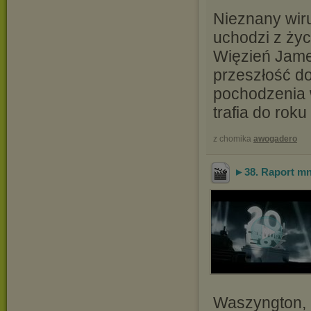
Nieznany wiru
uchodzi z życ
Więzień James
przeszłość do
pochodzenia 
trafia do roku
z chomika
awogadero
►38. Raport mni
Waszyngton, r