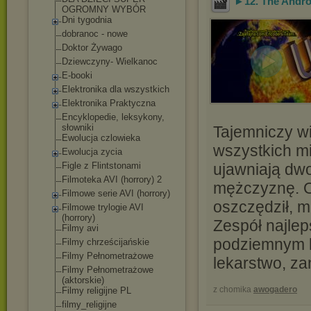
►12. The Androm
OGROMNY WYBÓR
Dni tygodnia
dobranoc - nowe
Doktor Żywago
Dziewczyny- Wielkanoc
E-booki
Elektronika dla wszystkich
Elektronika Praktyczna
Encyklopedie, leksykony,
słowniki
Tajemniczy wi
Ewolucja czlowieka
wszystkich m
Ewolucja zycia
Figle z Flintstonami
ujawniają dwoj
Filmoteka AVI (horrory) 2
mężczyznę. O
Filmowe serie AVI (horrory)
oszczędził, m
Filmowe trylogie AVI
(horrory)
Zespół najlep
Filmy avi
podziemnym la
Filmy chrześcijańskie
Filmy Pełnometrażowe
lekarstwo, za
Filmy Pełnometrażowe
(aktorskie)
z chomika
awogadero
Filmy religijne PL
filmy_religijne