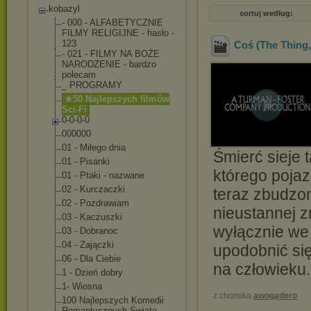
kobazyl
sortuj według:
- 000 - ALFABETYCZNIE
FILMY RELIGIJNE - hasło -
123
Coś (The Thing, 
- 021 - FILMY NA BOŻE
NARODZENIE - bardzo
polecam
_ PROGRAMY
★50 Najlepszych filmów
Sci-Fi
0-0-0-0
000000
01 - Miłego dnia
Śmierć sieje 
01 - Pisanki
którego pojazd
01 - Ptaki - nazwane
02 - Kurczaczki
teraz zbudzo
02 - Pozdrawiam
nieustannej z
03 - Kaczuszki
wyłącznie we
03 - Dobranoc
04 - Zajączki
upodobnić si
06 - Dla Ciebie
na człowieku.
1 - Dzień dobry
1- Wiosna
z chomika
awogadero
100 Najlepszych Komedii
Romantycznych Świata