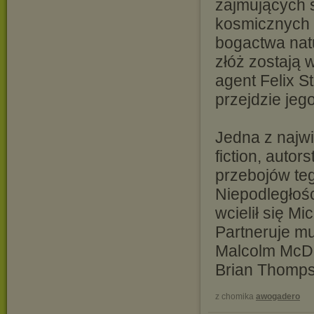
zajmujących 
kosmicznych k
bogactwa nat
złóż zostają 
agent Felix S
przejdzie jeg
Jedna z najwi
fiction, auto
przebojów teg
Niepodległośc
wcielił się Mi
Partneruje m
Malcolm McDo
Brian Thompso
z chomika
awogadero