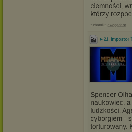
ciemności, wr
którzy rozpoc
z chomika
awogadero
►21. Impostor T
Spencer Olha
naukowiec, a 
ludzkości. Ag
cyborgiem - s
torturowany. 