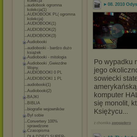
kolekcja
►08. 2010 Odyse
audiobook ogromna
kolekcja(1)
AUDIOBOOK PL( ogromna
kolekcja)
AUDIOBOOK(1)
AUDIOBOOK(2)
AUDIOBOOK(3)
Audiobooki
audiobooki - bardzo dużo
książek
Audiobooki - mitologia
Po wypadku n
Audiobooki ,Gwiezdne
Wojny,
jego okoliczn
AUDIOBOOKI 0 PL
sowiecki stat
AUDIOBOOKI 1 PL
audiobooki(1)
amerykańską. 
Audiobooki(2)
komputer HAL 
BAJKI
się monolit, 
BIBLIA
biografie wojowników
Księżycu...
Był sobie
Convertery 100%
z chomika
awogadero
sprawdzone
Czasopisma
DLA DZIECI SUPER-