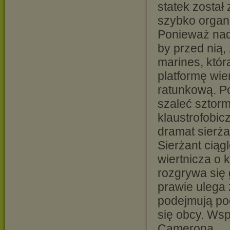
statek zosta
szybko organ
Ponieważ nadc
by przed nią,
marines, któ
platformę wie
ratunkową. P
szaleć sztorm
klaustrofobi
dramat sierża
Sierżant ciąg
wiertnicza o 
rozgrywa się 
prawie ulega 
podejmują po
się obcy. Ws
Camerona.