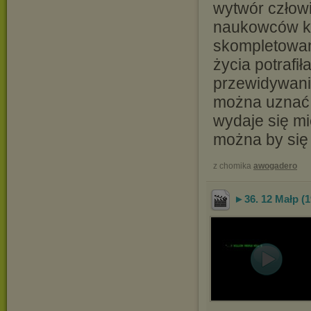
wytwór człowi
naukowców kt
skompletowan
życia potrafi
przewidywani
można uznać z
wydaje się m
można by się
z chomika
awogadero
►36. 12 Małp (19