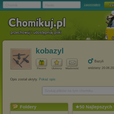
Chomik
Hasło
zapomniałem
kobazyl
Bazyli
widziany: 20.06.2
Prezent
Ulubiony
Wiadomość
Opis został ukryty.
Pokaż opis
Szukaj plików na tym chomiku
Foldery
★50 Najlepszych 