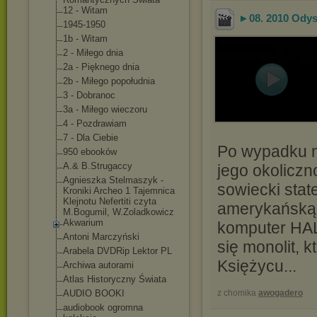
12 - Witam
►08. 2010 Odyse
1945-1950
1b - Witam
2 - Miłego dnia
2a - Pięknego dnia
2b - Miłego popołudnia
3 - Dobranoc
3a - Miłego wieczoru
4 - Pozdrawiam
7 - Dla Ciebie
Po wypadku n
950 ebooków
A.& B.Strugaccy
jego okoliczn
Agnieszka Stelmaszyk -
sowiecki stat
Kroniki Archeo 1 Tajemnica
Klejnotu Nefertiti czyta
amerykańską. 
M.Bogumil, W.Zoladkowicz
Akwarium
komputer HAL 
Antoni Marczyński
się monolit, 
Arabela DVDRip Lektor PL
Księżycu...
Archiwa autorami
Atlas Historyczny Świata
AUDIO BOOKI
z chomika
awogadero
audiobook ogromna