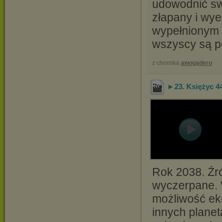
udowodnić sw
złapany i wye
wypełnionym e
wszyscy są p
z chomika
awogadero
►23. Księżyc 44
Rok 2038. Źr
wyczerpane. 
możliwość eks
innych planeta