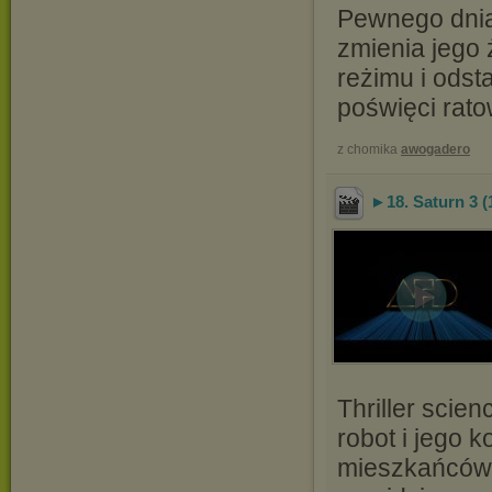
Pewnego dnia,
zmienia jego 
reżimu i odsta
poświęci rato
z chomika
awogadero
►18. Saturn 3 (1
Thriller scie
robot i jego 
mieszkańców 