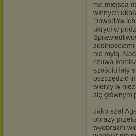
ma miejsca n
winnych ukar
Dowodów ich 
ukryci w pod
Sprawiedliwoś
zdolnościami 
nie mylą. Na
czuwa komisa
sześciu laty s
oszczędzić i
wierzy w nie
się głównym 
Jako szef Age
obrazy przek
wyobraźni wid
werdykt nie p