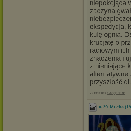
niepokojąca w
zaczyna gwałt
niebezpieczeń
ekspedycja, 
kulę ognia. O
krucjatę o pr
radiowym ich
znaczenia i u
zmieniające k
alternatywne 
przyszłość dł
z chomika
awogadero
►29. Mucha (198