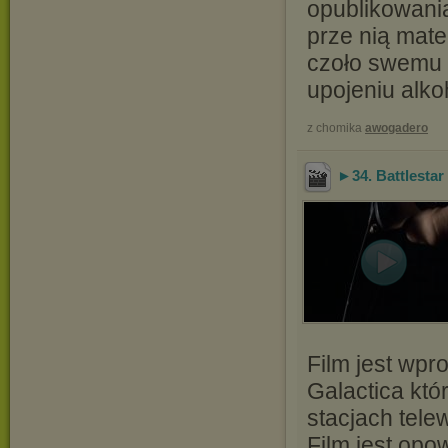
opublikowan
prze nią mate
czoło swemu 
upojeniu alko
z chomika
awogadero
►34. Battlestar 
Film jest wp
Galactica kt
stacjach tele
Film jest op