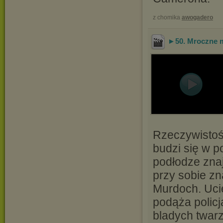
z chomika
awogadero
►50. Mroczne mi
Rzeczywistoś
budzi się w p
podłodze zna
przy sobie zn
Murdoch. Uci
podąża policj
bladych twarza