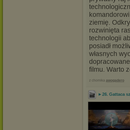
technologiczn
komandorowi 
ziemię. Odkry
rozwinięta ra
technologii a
posiadł możl
własnych wyo
dopracowane 
filmu. Warto 
z chomika
awogadero
►26. Gattaca sz