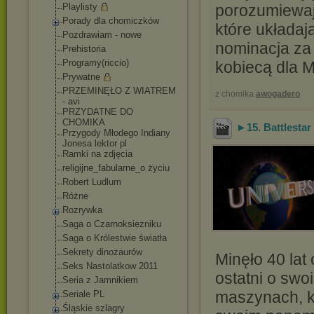
Playlisty
porozumiewaj
Porady dla chomiczków
które układaj
Pozdrawiam - nowe
nominacja za 
Prehistoria
Programy(riccio)
kobiecą dla M
Prywatne
PRZEMINĘŁO Z WIATREM
z chomika
awogadero
- avi
PRZYDATNE DO
CHOMIKA
►15. Battlestar 
Przygody Młodego Indiany
Jonesa lektor pl
Ramki na zdjęcia
religijne_fabular
ne_o życiu
Robert Ludlum
Różne
Rozrywka
Saga o Czarnoksiezniku
Saga o Królestwie światła
Sekrety dinozaurów
Minęło 40 lat
Seks Nastolatkow 2011
ostatni o swo
Seria z Jamnikiem
maszynach, kt
Seriale PL
Śląskie szlagry