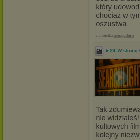
który udowodn
chociaż w ty
oszustwa.
z chomika
awogadero
►28. W stronę S
Tak zdumiewaj
nie widziałeś
kultowych film
kolejny niezw