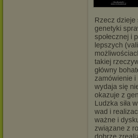
Rzecz dzieje 
genetyki spra
społecznej i p
lepszych (val
możliwościach
takiej rzeczy
główny bohate
zamówienie i 
wydaja się ni
okazuje z gen
Ludzka siła w
wad i realiza
ważne i dysk
związane z r
dobrze zreali