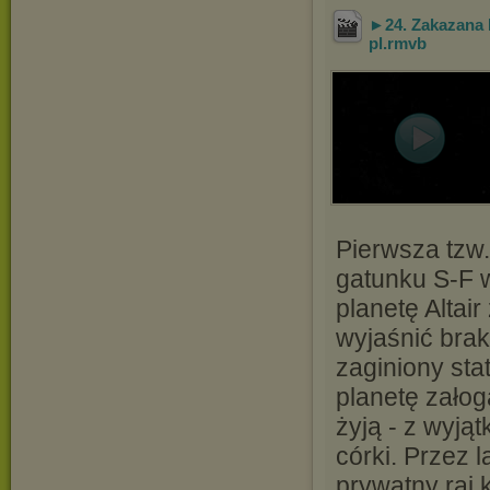
►24. Zakazana P
pl
.rmvb
Pierwsza tzw
gatunku S-F 
planetę Altai
wyjaśnić brak
zaginiony sta
planetę załog
żyją - z wyją
córki. Przez l
prywatny raj