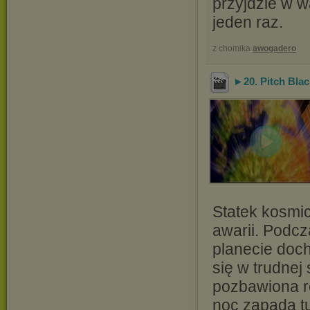
przyjdzie w w
jeden raz.
z chomika
awogadero
►20. Pitch Black
Statek kosmi
awarii. Podc
planecie docho
się w trudnej 
pozbawiona ro
noc zapada tu