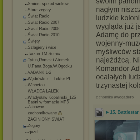
swoim panom i
Smierc sprzed wiekow
nagłym niszcz
Stare zegary
Świat Radio
ludzkie koloni
Świat Radio 2007
wygląda już j
Świat Radio 2008
Adamę do prz
Świat Radio 2010
Święty
wojenny-muzeu
Szlagiery i wice
myśliwców sta
Tarzan TM-Semic
najeźdźcą. Ni
Tytus,Romek i Atomek
U.Pana.Boga.W.Ogo
dku
Komandor Ada
VABANK 1-2
ocalałych lu
Wędrówki z... Lektor PL
trzynastej kol
Winnetou
WŁADCA LALEK
Władysław Kopaliński_125
z chomika
awogadero
Baśni w formacie MP3
Zabawne
►15. Battlestar 
zachomikowane
ZAGINIONY SWIAT
Zegary
zjazd