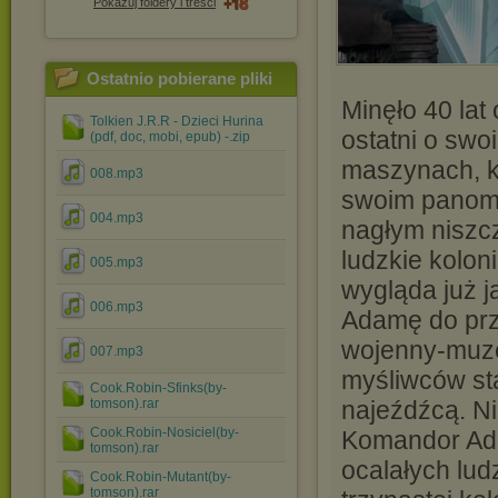
Pokazuj foldery i treści
Ostatnio pobierane pliki
Minęło 40 lat
Tolkien J.R.R - Dzieci Hurina
ostatni o swo
(pdf, doc, mobi, epub) -.zip
maszynach, kt
008.mp3
swoim panom i
004.mp3
nagłym niszcz
ludzkie koloni
005.mp3
wygląda już j
006.mp3
Adamę do prz
wojenny-muzeu
007.mp3
myśliwców sta
Cook.Robin-Sfinks(by-
tomson).rar
najeźdźcą. Ni
Cook.Robin-Nosiciel(by-
Komandor Ada
tomson).rar
ocalałych lu
Cook.Robin-Mutant(by-
tomson).rar