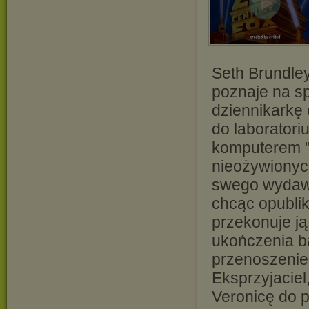
Seth Brundle
poznaje na s
dziennikarkę 
do laborator
komputerem "
nieożywionyc
swego wydawc
chcąc opubli
przekonuje j
ukończenia b
przenoszenie
Eksprzyjaciel
Veronicę do p