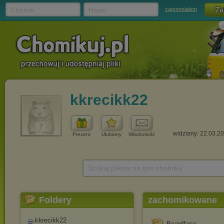
Chomik
Hasło
zapomniałem
kkrecikk22
widziany: 22.03.2
Prezent
Ulubiony
Wiadomość
Szukaj plików na tym chomiku
Foldery
zachomikowane
kkrecikk22
Boardface