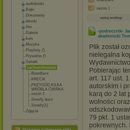
audiobooki
sezon 1
Bajki
Dokumenty
sortuj według:
ebooki
film
-podrecznik- Ja
Galeria
akademicki Tom I
kurs
Muzyka
Plik został o
Playlisty
nielegalna ko
Prywatne
Wydawnictwo 
Seriale
zachomikowane
Pobierając ten
Boardface
art. 117 ust. 
KRECIK
autorskim i p
PRZYGÓD KILKA
WRÓBLA ĆWIRKA
karą do 2 lat
sezon 1
Smerfy dużo
wolności ora
Smerfy(1)
odszkodowawc
Zdjęcia
79 pkt. 1 ust
pokrewnych. P
Ostatnio pobierane pliki