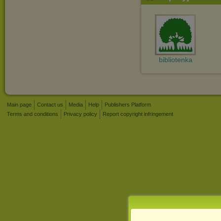
bibliotenka
Main page
Contact us
Media
Help
Publishers Platform
Terms and conditions
Privacy policy
Report copyright infringement