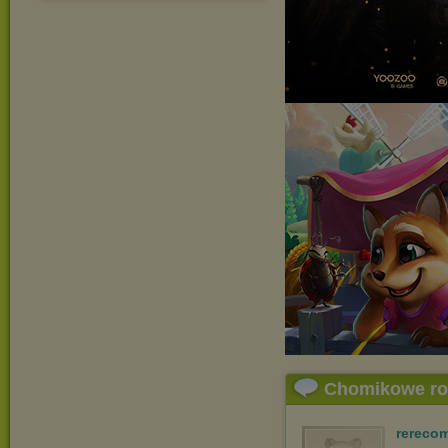
Chomikowe r
rereco