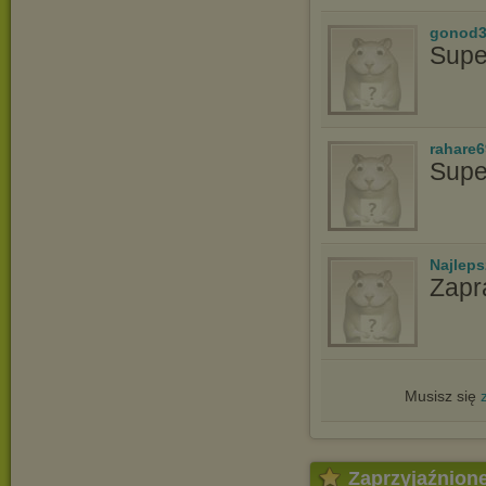
gonod3
Supe
rahare
Supe
Najlep
Zapr
Musisz się
Zaprzyjaźnion