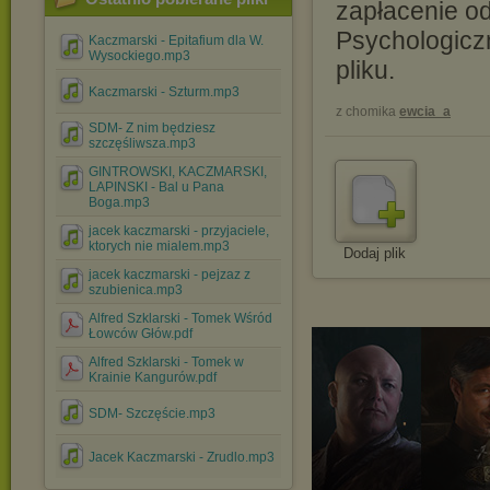
zapłacenie 
Psychologicz
Kaczmarski - Epitafium dla W.
Wysockiego.mp3
pliku.
Kaczmarski - Szturm.mp3
z chomika
ewcia_a
SDM- Z nim będziesz
szczęśliwsza.mp3
GINTROWSKI, KACZMARSKI,
LAPINSKI - Bal u Pana
Boga.mp3
jacek kaczmarski - przyjaciele,
ktorych nie mialem.mp3
Dodaj plik
jacek kaczmarski - pejzaz z
szubienica.mp3
Alfred Szklarski - Tomek Wśród
Łowców Głów.pdf
Alfred Szklarski - Tomek w
Krainie Kangurów.pdf
SDM- Szczęście.mp3
Jacek Kaczmarski - Zrudlo.mp3