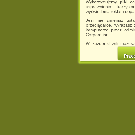
Wykorzystujemy pliki c
usprawnienia korzyst
wyświetlenia reklam dop
Jeśli nie zmienisz ust
przeglądarce, wyrażasz
komputerze przez admin
Corporation.
W każdej chwili możesz
cookies w swojej przeglą
w naszej Pol
Prze
http://chomikuj.pl/Polity
Jednocześnie informuje
może spowodować ogr
Chomikuj.pl.
W przypadku braku twojej
prosimy o opuszczenie se
Wykorzystanie plików c
(dostosowanie reklam do
działań marketingowych).
Wyrażenie sprzeciwu spo
będzie dopasowana do Tw
wyświetlona przypadkowo