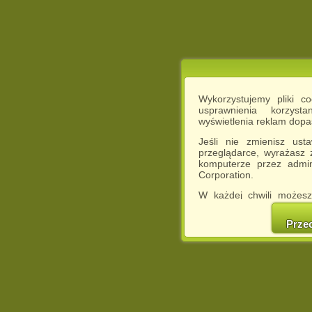
Wykorzystujemy pliki c
usprawnienia korzyst
wyświetlenia reklam dop
Jeśli nie zmienisz ust
przeglądarce, wyrażasz
komputerze przez admin
Corporation.
W każdej chwili możesz
cookies w swojej przeglą
w naszej Pol
Prze
http://chomikuj.pl/Polity
Jednocześnie informuje
może spowodować ogr
Chomikuj.pl.
W przypadku braku twojej
prosimy o opuszczenie se