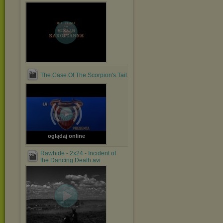
The.Case.Of.The.Scorpion's.Tail.1971.1080p.BluRay.x264....mp4
oglądaj online
Rawhide - 2x24 - Incident of
the Dancing Death.avi