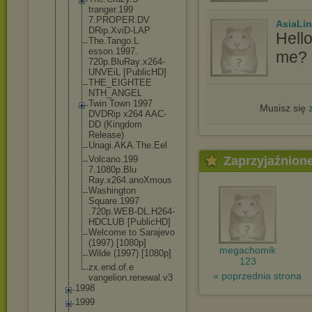
tranger.199
7.PROPER.DV
AsiaLi
DRip.XviD-L
AP
Hell
The.Tango.L
esson.1997.
me? I
720p.BluRay
.x264-
UNVEi
L [PublicHD]
THE_EIGHTEE
NTH_ANGEL
Twin Town 1997
Musisz się
DVDRip x264 AAC-
DD (Kingdom
Release)
Unagi.AKA.T
he.Eel
Zaprzyjaźnion
Volcano.199
7.1080p.Blu
Ray.x264.an
oXmous
Washington
Square.1997
.720p.WEB-D
L.H264-
HDCL
UB [PublicHD]
Welcome to Sarajevo
(1997) [1080p]
megachomik
Wilde (1997) [1080p]
123
zx.end.of.e
« poprzednia strona
vangelion.r
enewal.v3
1998
1999