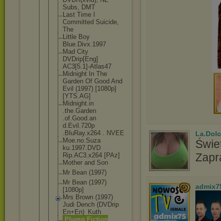
Subs, DMT
Last Time I
Committed Suicide,
The
Little Boy
Blue.Divx.1
997
Mad City
DVDrip[Eng]
AC3[5.1]-At
las47
Midnight In The
Garden Of Good And
Evil (1997) [1080p]
[YTS.AG]
Midnight.in
.the.Garden
.of.Good.an
d.Evil.720p
.BluRay.x26
4 . NVEE
La.Dolc
Moe.no.Suza
Świet
ku.1997.DVD
Zapr
Rip.AC3.x26
4 [PAz]
Mother and Son
Mr Bean (1997)
Mr Bean (1997)
admix7
[1080p]
Mrs Brown (1997)
Judi Dench (DVDrip
En+En)_Kuth
Plump Fiction