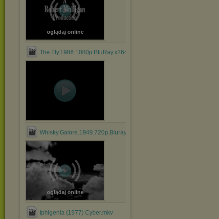
oglądaj online
The.Fly.1986.1080p.BluRay.x264.YIFY.mp4
Whisky.Galore.1949.720p.Bluray.x264.anoXmous_.mp4
oglądaj online
Iphigenia (1977) Cyber.mkv