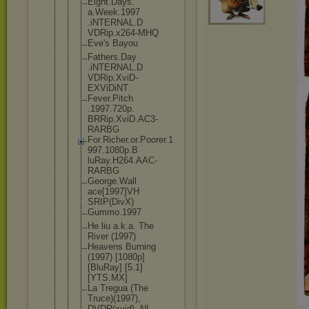
Eight.Days.
a.Week.1997
.iNTERNAL.D
VDRip.x264-
MHQ
Eve's Bayou
Fathers.Day
.iNTERNAL.D
VDRip.XviD-
EXViDiNT
Fever.Pitch
.1997.720p.
BRRip.XviD.
AC3-
RARBG
For.Richer.
or.Poorer.1
997.1080p.B
luRay.H264.
AAC-
RARBG
George.Wall
ace[1997]VH
SRIP(DivX)
Gummo.1997
He liu a.k.a. The
River (1997)
Heavens Burning
(1997) [1080p]
[BluRay] [5.1]
[YTS.MX]
La Tregua (The
Truce)(1997
),
DVDR(xvid), NL