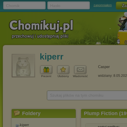
Chomik
Hasło
zapomniałem
kiperr
Casper
widziany: 8.05.20
Prezent
Ulubiony
Wiadomość
Szukaj plików na tym chomiku
Foldery
Plump Fiction (19
kiperr
sortuj według: