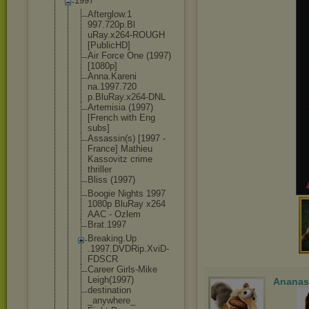
1997
Afterglow.1
997.720p.Bl
uRay.x264-R
OUGH
[PublicHD]
Air Force One (1997)
[1080p]
Anna.Kareni
na.1997.720
p.BluRay.x2
64-DNL
Artemisia (1997)
[French with Eng
subs]
Assassin(s) [1997 -
France] Mathieu
Kassovitz crime
thriller
Bliss (1997)
Boogie Nights 1997
1080p BluRay x264
AAC - Ozlem
Brat.1997
Breaking.Up
.1997.DVDRi
p.XviD-
FDSC
R
Career Girls-Mike
Leigh(1997)
Ananas
destination
_anywhere_