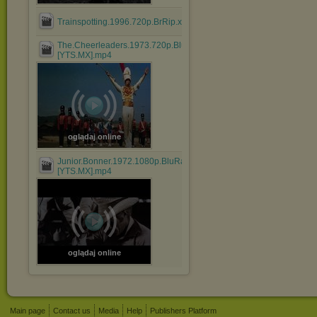
Trainspotting.1996.720p.BrRip.x264.BOKUTOX.YIFY.mp4
The.Cheerleaders.1973.720p.BluRay.x264.AAC-
[YTS.MX].mp4
oglądaj online
Junior.Bonner.1972.1080p.BluRay.x264.AAC-
[YTS.MX].mp4
oglądaj online
Main page
Contact us
Media
Help
Publishers Platform