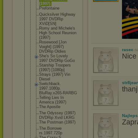
(1997)
Prefontaine
Quicksilver Highway
1997 DVDRip
XViD[SN]
Romy and Michele's
High School Reunion
(1997)
Rosewood [Jon
Voight] (1997)
rasec
n
DVDRip Oldies
Nice 
She's So Lovely
1997 DVDRip GoGo
Starship Troopers
(1997) [1080p]
Strays (1997) Vin
Diesel
str8jea
Switchback.
than
1997.1080p.
BluRay.x265
-RARBG
Telling Lies In
America (1997)
The Apostle
The Odyssey (1997)
Najlep
DVDRip Xvid LKRG
Zapr
The Postman (1997)
The.Borrowe
rs.1997.720
p
The.Crazy.S