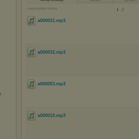
« poprzednia strona
2
1
a000031
.mp3
a000032
.mp3
a000003
.mp3
i
a000010
.mp3