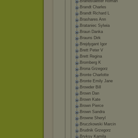
Brandstaett
er Roman
Brandt Charles
Brandt Richard L
Brashares Ann
Brataniec Sylwia
Braun Danka
Brauns Dirk
Brejdygant Igor
Brett Peter V
Brett Regina
Bromberg K
Brona Grzegorz
Bronte Charlotte
Bronte Emily Jane
Browder Bill
Brown Dan
Brown Kate
Brown Pierce
Brown Sandra
Browne Sheryl
Bruczkowski Marcin
Brudnik Grzegorz
Bryksy Kamila