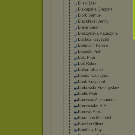
Bilski Max
Biskupska Grażyna
Bjork Samuel
Blackhurst Jenny
Blake Sarah
Błeszyńska Katarzyna
Bochus Krzysztof
Bohman Therese
Bojarski Piotr
Bolc Piotr
Bolt Robert
Bolton Sharon
Bonda Katarzyna
Bonk Krzysztof
Borkowski Przemysław
Borlik Piotr
Borowiec Aleksandra
Borowiecky S.M
Borowik Arek
Borrmann Mechtild
Bowden Oliver
Bradbury Ray