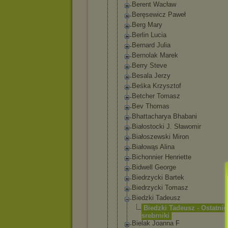
Berent Wacław
Beręsewicz Paweł
Berg Mary
Berlin Lucia
Bernard Julia
Bernolak Marek
Berry Steve
Besala Jerzy
Beśka Krzysztof
Betcher Tomasz
Bev Thomas
Bhattachary
a Bhabani
Białostocki J. Sławomir
Białoszewsk
i Miron
Białowąs Alina
Bichonnier Henriette
Bidwell George
Biedrzycki Bartek
Biedrzycki Tomasz
Biedzki Tadeusz
Biedzki Tadeusz - Ostatnie
srebrnik
i
Bielak Joanna F