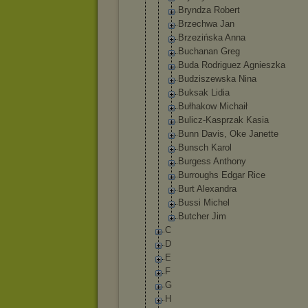
Bryndza Robert
Brzechwa Jan
Brzezińska Anna
Buchanan Greg
Buda Rodriguez Agnieszka
Budziszewsk
a Nina
Buksak Lidia
Bułhakow Michaił
Bulicz-Kasp
rzak Kasia
Bunn Davis, Oke Janette
Bunsch Karol
Burgess Anthony
Burroughs Edgar Rice
Burt Alexandra
Bussi Michel
Butcher Jim
C
D
E
F
G
H