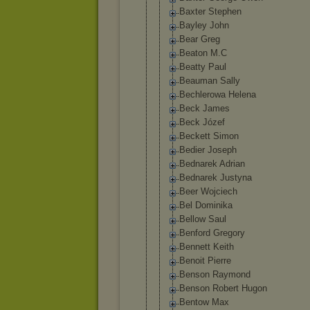
Baxter Stephen
Bayley John
Bear Greg
Beaton M.C
Beatty Paul
Beauman Sally
Bechlerowa Helena
Beck James
Beck Józef
Beckett Simon
Bedier Joseph
Bednarek Adrian
Bednarek Justyna
Beer Wojciech
Bel Dominika
Bellow Saul
Benford Gregory
Bennett Keith
Benoit Pierre
Benson Raymond
Benson Robert Hugon
Bentow Max