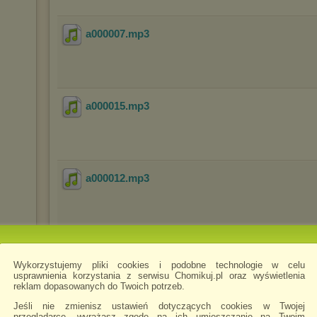
a000007
.mp3
a000015
.mp3
a000012
.mp3
a000011
.mp3
Wykorzystujemy pliki cookies i podobne technologie w celu
usprawnienia korzystania z serwisu Chomikuj.pl oraz wyświetlenia
reklam dopasowanych do Twoich potrzeb.
Jeśli nie zmienisz ustawień dotyczących cookies w Twojej
przeglądarce, wyrażasz zgodę na ich umieszczanie na Twoim