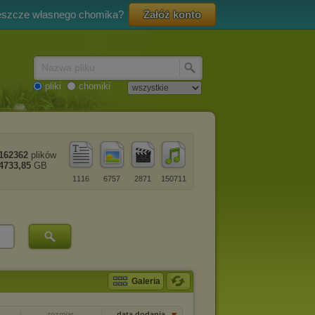
eszcze własnego chomika?
Załóż konto
Nazwa pliku
pliki
chomiki
162362
plików
4733,85
GB
1116
6757
2871
150711
Galeria
rozmiar
data dodania