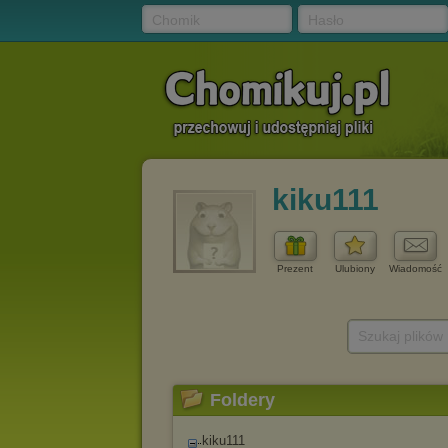
Chomik
Hasło
kiku111
Prezent
Ulubiony
Wiadomość
Szukaj plików
Foldery
kiku111