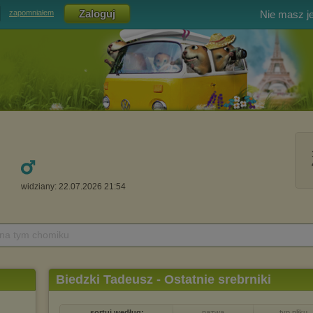
Nie masz j
zapomniałem
widziany: 22.07.2026 21:54
 na tym chomiku
Biedzki Tadeusz - Ostatnie srebrniki
sortuj według:
nazwa
typ pliku