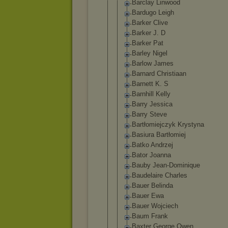
Barclay Linwood
Bardugo Leigh
Barker Clive
Barker J. D
Barker Pat
Barley Nigel
Barlow James
Barnard Christiaan
Barnett K. S
Barnhill Kelly
Barry Jessica
Barry Steve
Bartłomiejc
zyk Krystyna
Basiura Bartłomiej
Batko Andrzej
Bator Joanna
Bauby Jean-Domini
que
Baudelaire Charles
Bauer Belinda
Bauer Ewa
Bauer Wojciech
Baum Frank
Baxter George Owen