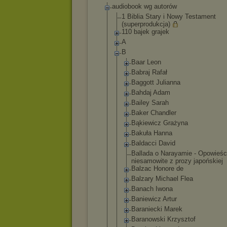
audiobook wg autorów
1 Biblia Stary i Nowy Testament
(superprodukcj
a)
110 bajek grajek
A
B
Baar Leon
Babraj Rafał
Baggott Julianna
Bahdaj Adam
Bailey Sarah
Baker Chandler
Bąkiewicz Grażyna
Bakuła Hanna
Baldacci David
Ballada o Narayamie - Opowieśc
niesamowite z prozy japońskiej
Balzac Honore de
Balzary Michael Flea
Banach Iwona
Baniewicz Artur
Baraniecki Marek
Baranowski Krzysztof