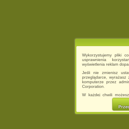
Wykorzystujemy pliki c
usprawnienia korzyst
wyświetlenia reklam dop
Jeśli nie zmienisz ust
przeglądarce, wyrażasz
komputerze przez admin
Corporation.
W każdej chwili możesz
cookies w swojej przeglą
w naszej Pol
Prze
http://chomikuj.pl/Polity
Jednocześnie informuje
może spowodować ogr
Chomikuj.pl.