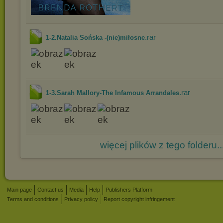
.rar
1-2.Natalia Sońska -(nie)miłosne
.rar
1-3.Sarah Mallory-The Infamous Arrandales
więcej plików z tego folderu..
Main page
Contact us
Media
Help
Publishers Platform
Terms and conditions
Privacy policy
Report copyright infringement