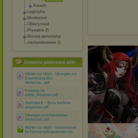
Ksiazki
Logistyka
Montessori
Obiezyswiat
Prywatne
Rozwoj personalny
zachomikowane
Ostatnio pobierane pliki
Wörter zur Wahl - Übungen zur
Erweiterung des
Wortscha....pdf
Przepisy na
chleb_Moulinex.pdf
Zielińska E. - Boża kuchnia
wegańska.pdf
Ubungen zum Deutschen
wortschatz.pdf
Wörter zur Wahl - Vokabelpack
für Germanistikstudenten.zip