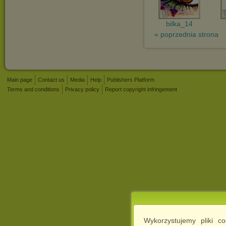
bilka_14
« poprzednia strona
Main page
Contact us
Media
Help
Publishers Platform
Terms and conditions
Privacy policy
Report copyright infringement
Wykorzystujemy pliki c