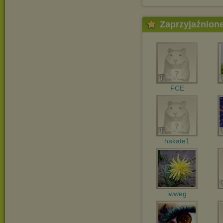
Zaprzyjaźnion
FCE
hakate1
iwweg