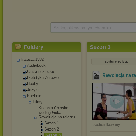
Szukaj plików na tym chomiku
Foldery
Sezon 3
katasza1982
sortuj według:
Audiobook
Ciaza i dziecko
Rewolucja na tal
Dietetyka Zdrowie
Hobby
Jezyki
Kuchnia
Filmy
Kuchnia Chinska
wedlug Goka
Rewolucja na talerzu
Sezon 1
zachomikowany
Sezon 2
Sezon 3