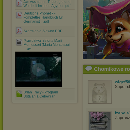
Jan Assmann - Theologie und
Weisheit im alten Ägypten.pdf
Deutsche Phonetik -
komplettes Handbuch für
Germanisti....pdf
Szermierka Słowna.PDF
Prawdziwa historia Marii
Montessori (Maria Montessori
....avi
Chomikowe r
wigef5
Super c
Brian Tracy - Program
Ustalania Celow.rar
izabela
Zaprasz