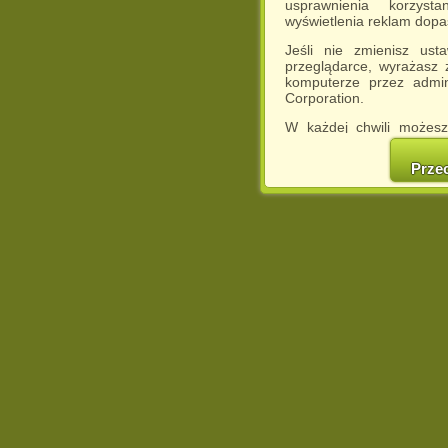
usprawnienia korzyst
wyświetlenia reklam dop
Jeśli nie zmienisz ust
przeglądarce, wyrażasz
komputerze przez admin
Corporation.
W każdej chwili możesz
cookies w swojej przeglą
w naszej Pol
Prze
http://chomikuj.pl/Polity
Jednocześnie informuje
może spowodować ogr
Chomikuj.pl.
W przypadku braku twojej
prosimy o opuszczenie se
Wykorzystanie plików c
(dostosowanie reklam do
działań marketingowych).
Wyrażenie sprzeciwu spo
będzie dopasowana do Tw
wyświetlona przypadkowo
Istnieje możliwość zmian
sposób uniemożliwiając