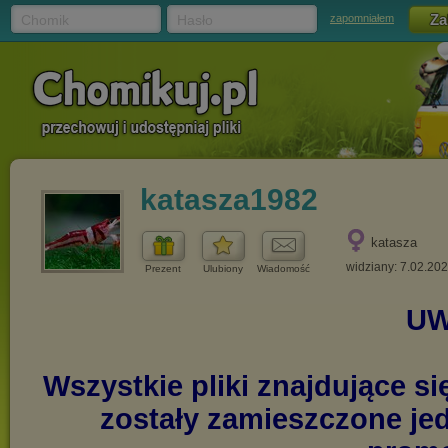
Chomik
Hasło
zapomniałem
katasza1982
katasza
widziany: 7.02.20
Prezent
Ulubiony
Wiadomość