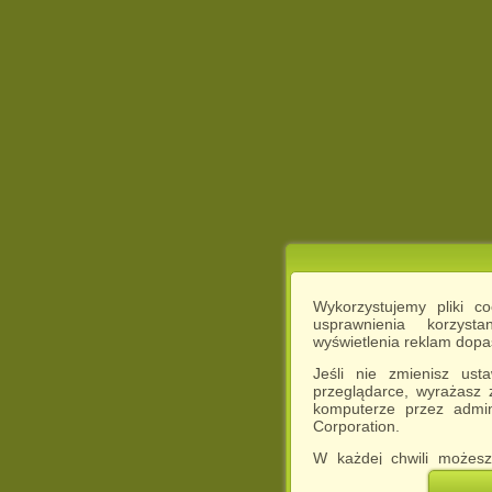
Wykorzystujemy pliki c
usprawnienia korzyst
wyświetlenia reklam dop
Jeśli nie zmienisz ust
przeglądarce, wyrażasz
komputerze przez admin
Corporation.
W każdej chwili możesz
cookies w swojej przeglą