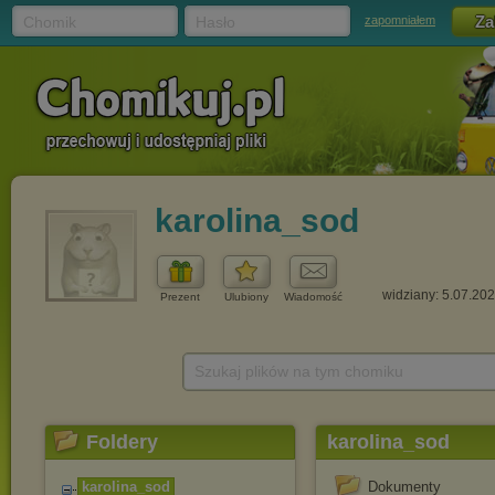
Chomik
Hasło
zapomniałem
karolina_sod
widziany: 5.07.20
Prezent
Ulubiony
Wiadomość
Szukaj plików na tym chomiku
Foldery
karolina_sod
karolina_sod
Dokumenty