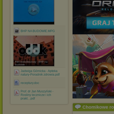
BHP NA BUDOWIE.MPG
Film instruktażowy - BHP na
budowie
Jadwiga Górnicka - Apteka
natury-Poradnik zdrowia.pdf
receptury.doc
Prof. dr Jan Muszyński -
Rosliny lecznicze i ich
prakt....pdf
Chomikowe r