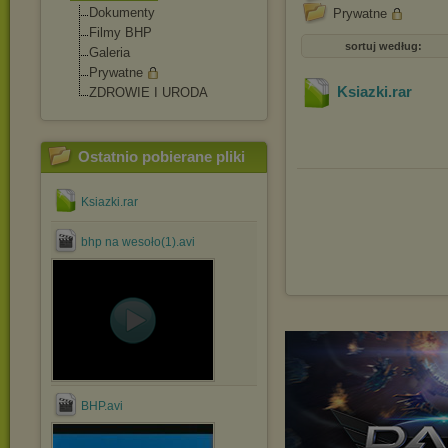
Dokumenty
Prywatne
Filmy BHP
sortuj według:
Galeria
Prywatne
Ksiazki
.rar
ZDROWIE I URODA
Ostatnio pobierane pliki
Ksiazki.rar
bhp na wesoło(1).avi
BHP.avi