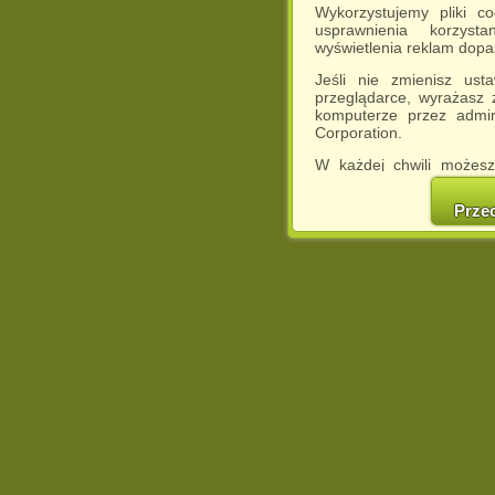
Wykorzystujemy pliki c
usprawnienia korzyst
wyświetlenia reklam dop
Jeśli nie zmienisz ust
przeglądarce, wyrażasz
komputerze przez admin
Corporation.
W każdej chwili możesz
cookies w swojej przeglą
w naszej Pol
Prze
http://chomikuj.pl/Polity
Jednocześnie informuje
może spowodować ogr
Chomikuj.pl.
W przypadku braku twojej
prosimy o opuszczenie se
Wykorzystanie plików c
(dostosowanie reklam do
działań marketingowych).
Wyrażenie sprzeciwu spo
będzie dopasowana do Tw
wyświetlona przypadkowo