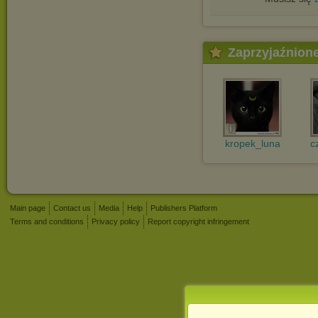
Zaprzyjaźnion
kropek_luna
c
Main page
Contact us
Media
Help
Publishers Platform
Terms and conditions
Privacy policy
Report copyright infringement