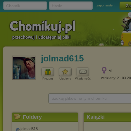
Chomik
Hasło
zapomniałem
jolmad615
M.
widziany: 21.03.2
Prezent
Ulubiony
Wiadomość
Szukaj plików na tym chomiku
Foldery
Książki
jolmad615