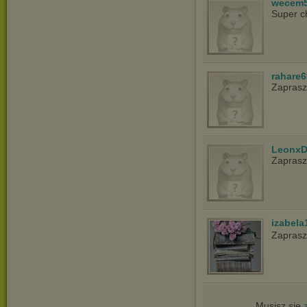
wecem
Super c
rahare
Zapras
LeonxD
Zapras
izabela
Zaprasz
Musisz się