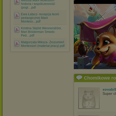
Metoda Marii Motessori-
historia i współczesność
(pogl....pdf
Ewa Łatacz- recepcja teorii
pedaogicznej Marii
Montess....pdf
Kristina Skjöld Wennerström,
Mari Bröderman Smeds-
Ped....pdf
Małgorzata Miksza- Zrozumień
Montessori (materiał pracy).pdf
Chomikowe r
xovabi
Super c