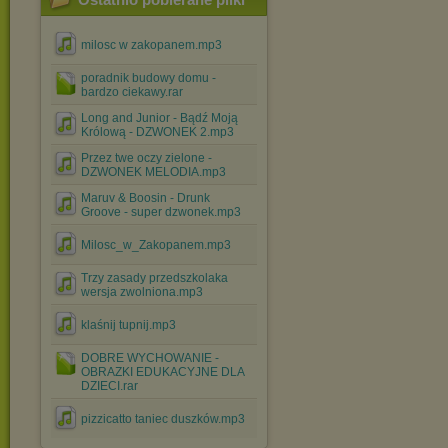
milosc w zakopanem.mp3
poradnik budowy domu -
bardzo ciekawy.rar
Long and Junior - Bądź Moją
Królową - DZWONEK 2.mp3
Przez twe oczy zielone -
DZWONEK MELODIA.mp3
Maruv & Boosin - Drunk
Groove - super dzwonek.mp3
Milosc_w_Zakopanem.mp3
Trzy zasady przedszkolaka
wersja zwolniona.mp3
klaśnij tupnij.mp3
DOBRE WYCHOWANIE -
OBRAZKI EDUKACYJNE DLA
DZIECI.rar
pizzicatto taniec duszków.mp3