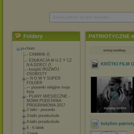
Szukaj plików na tym chomiku
Foldery
PATRIOTYCZNE ed
jo-chom
sortuj według:
- CINIMINI
- EDUKACJA M U Z Y CZ
KRÓTKI FILM 
N A DZIECI
- książki ROZWÓJ
OSOBISTY
-- N O W Y SUPER
FOLDER
--- piosenki religijne moja
lista
- PLANY MIESIĘCZNE -
NOWA PODSTAWA
PROGRAMOWA 2017
oglądaj online
2 latki - piosenki
3-latki przedszkole
4-latki przedszkole
kotylion patrio
5 - 6 latek
7-latek