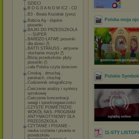
DZIECI
B O G D A N O W ICZ - CD
B3 - Beata Kozidrak (yoru)
Polska moja oj
Babcia Ag - śląskie
piosenki
BAJKI DO PRZEDSZKOLA
--- SUPER
BARDZO ŁATWE piosenki
dla dzieci
BATTI STRAUSS - aktywne
słuchanie muzyki
Bliżej przedszkola- płyty
generowanie podglądu
piosenki
cała Polska czyta dzieciom
Cmokaj , dmuchaj ,
Polskie Symbo
parskach, chuchaj
Codziennik ortograficzny
Ćwiczenie analizy i syntezy
wzrokowej
Ćwiczenie koncentracji
uwagi i spostrzegawczości
CZYSTE POWIETRZXE
WOKÓŁ NAS- PROGRAM
ANTYNIKOTYNOWY DLA
oglądaj online
PRZEDSZKOLA
CZYTANIE I PISANIE -
nauka czytania i pisania w
11-STY LISTOP
przedszkolu