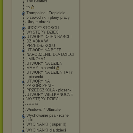
The Beatles
to
Trampolina i Tropiciele -
przewodniki i plany pracy
Ukryte obrazki
UROCZYSTOSCI I
WYSTĘPY DZIECI
UTWORY DZIEŃ BABCI I
DZIADKA W
PRZEDSZKOLU
UTWORY NA BOŻE
NARODZENIE DLA DZIECI
i MIKOŁAJ
UTWORY NA DZIEŃ
MAMY -piosenki
UTWORY NA DZIEŃ TATY
- piosenki
UTWORY NA
ZAKOŃCZENIE
PRZEDSZKOLA - piosenki
UTWORY WIELKANOCNE
WYSTĘPY DZIECI
vaiana
Windows 7 Ultimate
Wychowanie psa - różne
pliki
WYCINANKI ( super!!!)
WYCINANKI dla dzieci