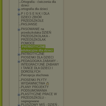
Ortografia - ćwiczenia dla
dzieci
ortografia dla dzieci
P I O S E N K I DLA
DZIECI ZBIÓR
PRZEDSZKOLE
PASJANSE
PASOWANIE na
przedszkolaka DZIEŃ
PRZEDSZKOLAKA -
PRZEDSZKOLAK
POMOCE
PATRIOTYCZNE
edukacyjne dla dzieci
PATRIOTYCZNE
PIOSENKI DLA DZIECI
PEDAGOGIKA ZABAWY -
INTEGRACYJNE ZABAWY
I TAŃCE DLA DZIECI I
DOROSŁYCH
Percepcja słuchowa
PIOSENKI PŁYTY
WYDAWNICTWA
PLANY PROJEKTY
PODSUMOWANIA
PLASTYCZNE PRACE W
PRZEDSZKOLU -
segregowane
PLUSZOWY MIŚ - DZIEŃ ,