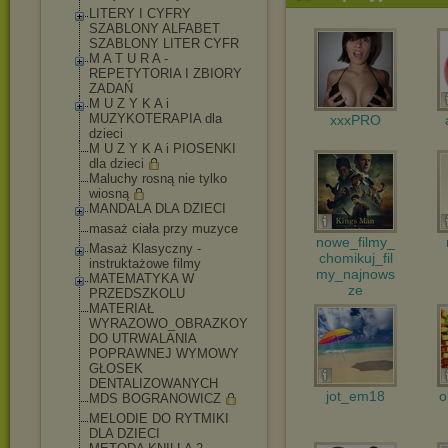
LITERY I CYFRY
SZABLONY ALFABET
SZABLONY LITER CYFR
M A T U R A -
REPETYTORIA I ZBIORY
ZADAŃ
M U Z Y K A i
MUZYKOTERAPIA dla
xxxPRO
dzieci
M U Z Y K A i PIOSENKI
dla dzieci
Maluchy rosną nie tylko
wiosną
MANDALA DLA DZIECI
masaż ciała przy muzyce
nowe_filmy_
Masaż Klasyczny -
chomikuj_fil
instruktażowe filmy
my_najnows
MATEMATYKA W
ze
PRZEDSZKOLU
MATERIAŁ
WYRAZOWO_OBRAZKOY
DO UTRWALANIA
POPRAWNEJ WYMOWY
GŁOSEK
DENTALIZOWANYCH
jot_em18
o
MDS BOGRANOWICZ
MELODIE DO RYTMIKI
DLA DZIECI