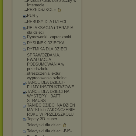
Przedszkolak bezpieczny w
Internecie
PRZEDSZKOLE
PUS-y
REBUSY DLA DZIECI
RELAKSACJA i TERAPIA
dla dzieci
Rymowanki- zapraszanki
RYSUNEK DZIECKA
RYTMIKA DLA DZIECI
SPRAWOZDANIA,
EWALUACJA,
PODSUMOWANIA w
przedszkolu
streszczenia lektur i
wypracowania szkolne
TAŃCE DLA DZIECI -
FILMY INSTRUKTAŻOWE
TAŃCE DLA DZIECI NA
WYSTĘPY+ BATTI
STRAUSS
TANIEC DZIECI NA DZIEŃ
MATKI lub ZAKOŃCZENIE
ROKU W PRZEDSZKOLU
Tapety 3D- super
Teledyski dla dzieci
Teledyski dla dzieci -BIS-