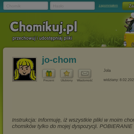
Chomik
Hasło
zapomniałem
jo-chom
Jola
widziany: 8.02.20
Prezent
Ulubiony
Wiadomość