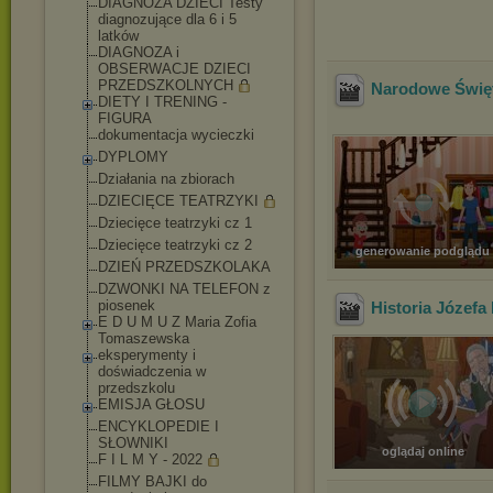
DIAGNOZA DZIECI Testy
diagnozujące dla 6 i 5
latków
DIAGNOZA i
OBSERWACJE DZIECI
PRZEDSZKOLNYCH
Narodowe Święto
DIETY I TRENING -
FIGURA
dokumentacja wycieczki
DYPLOMY
Działania na zbiorach
DZIECIĘCE TEATRZYKI
Dziecięce teatrzyki cz 1
Dziecięce teatrzyki cz 2
generowanie podglądu
DZIEŃ PRZEDSZKOLAKA
DZWONKI NA TELEFON z
piosenek
Historia Józefa
E D U M U Z Maria Zofia
Tomaszewska
eksperymenty i
doświadczenia w
przedszkolu
EMISJA GŁOSU
ENCYKLOPEDIE I
SŁOWNIKI
oglądaj online
F I L M Y - 2022
FILMY BAJKI do