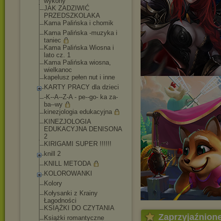
wykony
JAK ZADZIWIĆ
PRZEDSZKOLAKA
Kama Palińska i chomik
Kama Palińska -muzyka i
taniec
Kama Palińska Wiosna i
lato cz. 1
Kama Palińska wiosna,
wielkanoc
kapelusz pełen nut i inne
KARTY PRACY dla dzieci
-K--A--Z-A - pe--go- ka za-
ba--wy
kinezjologia edukacyjna
KINEZJOLOGIA
EDUKACYJNA DENISONA
2
KIRIGAMI SUPER !!!!!!
knill 2
KNILL METODA
KOLOROWANKI
Kolory
Kołysanki z Krainy
Łagodności
KSIĄŻKI DO CZYTANIA
Zaprzyjaźnion
Książki romantyczne