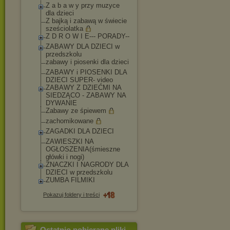
Z a b a w y przy muzyce
dla dzieci
Z bajką i zabawą w świecie
sześciolatka
Z D R O W I E--- PORADY--
ZABAWY DLA DZIECI w
przedszkolu
zabawy i piosenki dla dzieci
ZABAWY i PIOSENKI DLA
DZIECI SUPER- video
ZABAWY Z DZIEĆMI NA
SIEDZĄCO - ZABAWY NA
DYWANIE
Zabawy ze śpiewem
zachomikowane
ZAGADKI DLA DZIECI
ZAWIESZKI NA
OGŁOSZENIA(śmiesz
ne
główki i nogi)
ZNACZKI I NAGRODY DLA
DZIECI w przedszkolu
ZUMBA FILMIKI
Pokazuj foldery i treści
Ostatnio pobierane pliki