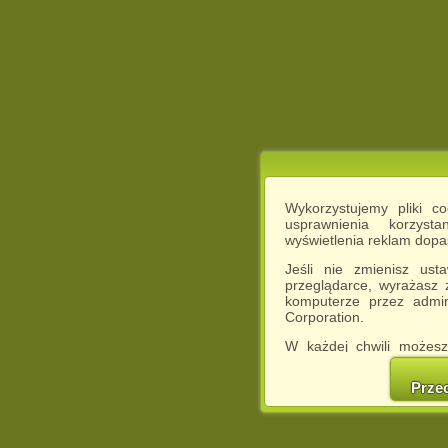
Wykorzystujemy pliki c
usprawnienia korzyst
wyświetlenia reklam dop
Jeśli nie zmienisz ust
przeglądarce, wyrażasz
komputerze przez admin
Corporation.
W każdej chwili możesz
cookies w swojej przeglą
w naszej Pol
Prze
http://chomikuj.pl/Polity
Jednocześnie informuje
może spowodować ogr