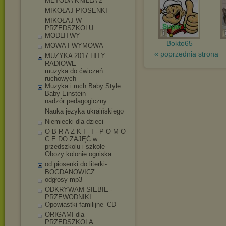
METODA KNILLA 2
MIKOŁAJ PIOSENKI
MIKOŁAJ W
PRZEDSZKOLU
MODLITWY
Bokto65
MOWA I WYMOWA
« poprzednia strona
MUZYKA 2017 HITY
RADIOWE
muzyka do ćwiczeń
ruchowych
Muzyka i ruch Baby Style
Baby Einstein
nadzór pedagogiczny
Nauka języka ukraińskiego
Niemiecki dla dzieci
O B R A Z K I-- I --P O M O
C E DO ZAJĘĆ w
przedszkolu i szkole
Obozy kolonie ogniska
od piosenki do literki-
BOGDANOWICZ
odgłosy mp3
ODKRYWAM SIEBIE -
PRZEWODNIKI
Opowiastki familijne_CD
ORIGAMI dla
PRZEDSZKOLA