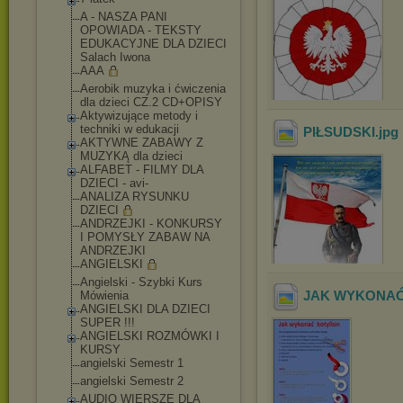
A - NASZA PANI
OPOWIADA - TEKSTY
EDUKACYJNE DLA DZIECI
Salach Iwona
AAA
Aerobik muzyka i ćwiczenia
dla dzieci CZ.2 CD+OPISY
Aktywizujące metody i
techniki w edukacji
PIŁSUDSKI
.jpg
AKTYWNE ZABAWY Z
MUZYKĄ dla dzieci
ALFABET - FILMY DLA
DZIECI - avi-
ANALIZA RYSUNKU
DZIECI
ANDRZEJKI - KONKURSY
I POMYSŁY ZABAW NA
ANDRZEJKI
ANGIELSKI
Angielski - Szybki Kurs
JAK WYKONAĆ
Mówienia
ANGIELSKI DLA DZIECI
SUPER !!!
ANGIELSKI ROZMÓWKI I
KURSY
angielski Semestr 1
angielski Semestr 2
AUDIO WIERSZE DLA