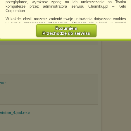
przeglądarce, wyrażasz zgodę na ich umieszczanie na Twoim
komputerze przez administratora serwisu Chomikuj.pl – Kelo
Corporation.
W każdej chwili możesz zmienić swoje ustawienia dotyczące cookies
w swojej przeglądarce internetowej. Dowiedz się więcej w naszej
Polityce Prywatności -
http://chomikuj.pl/PolitykaPrywatnosci.aspx
.
Rozumiem
Przechodzę do serwisu
Jednocześnie informujemy że zmiana ustawień przeglądarki może
spowodować ograniczenie korzystania ze strony Chomikuj.pl.
W przypadku braku twojej zgody na akceptację cookies niestety
prosimy o opuszczenie serwisu chomikuj.pl.
Wykorzystanie plików cookies
przez
Zaufanych Partnerów
(dostosowanie reklam do Twoich potrzeb, analiza skuteczności działań
marketingowych).
Wyrażenie sprzeciwu spowoduje, że wyświetlana Ci reklama nie
exe
będzie dopasowana do Twoich preferencji, a będzie to reklama
wyświetlona przypadkowo.
Istnieje możliwość zmiany ustawień przeglądarki internetowej w
sposób uniemożliwiający przechowywanie plików cookies na
urządzeniu końcowym. Można również usunąć pliki cookies,
dokonując odpowiednich zmian w ustawieniach przeglądarki
.exe
internetowej.
vision_4.paf
Pełną informację na ten temat znajdziesz pod adresem
http://chomikuj.pl/PolitykaPrywatnosci.aspx
.