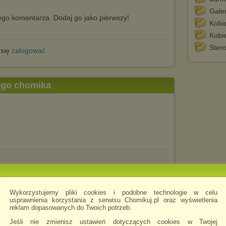
Galer
go komentarza. Dodaj go jako pierwszy!
Kobie
Kobie
Ster
 się
zalogować
tego chomika
Wykorzystujemy pliki cookies i podobne technologie w celu
usprawnienia korzystania z serwisu Chomikuj.pl oraz wyświetlenia
reklam dopasowanych do Twoich potrzeb.
Jeśli nie zmienisz ustawień dotyczących cookies w Twojej