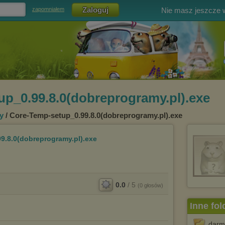
Nie masz jeszcze
zapomniałem
p_0.99.8.0(dobreprogramy.pl).exe
y
/ Core-Temp-setup_0.99.8.0(dobreprogramy.pl).exe
9.8.0(dobreprogramy.pl).exe
0.0
/
5
(
0
głosów)
Inne fol
darm