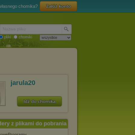
 własnego chomika?
Załóż konto
Nazwa pliku
pliki
chomiki
jarula20
Idź do chomika
dery z plikami do pobrania
oweProgramy