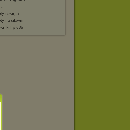
ia
ty i święta
ty na siłowni
owniki hp 635