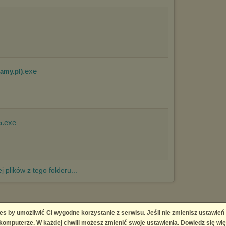
.exe
amy.pl)
.exe
p
j plików z tego folderu...
es by umożliwić Ci wygodne korzystanie z serwisu. Jeśli nie zmienisz ustawień
 Platform
omputerze. W każdej chwili możesz zmienić swoje ustawienia. Dowiedz się wię
right infringement