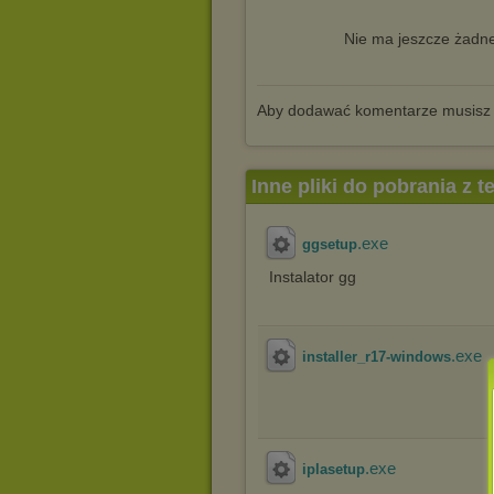
Nie ma jeszcze żadne
Aby dodawać komentarze musisz
Inne pliki do pobrania z 
.exe
ggsetup
Instalator gg
.exe
installer_r17-windows
.exe
iplasetup