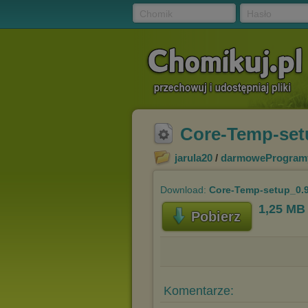
Chomik
Hasło
Core-Temp-setu
jarula20
/
darmoweProgram
Download:
Core-Temp-setup_0.9
1,25 MB
Pobierz
Komentarze: