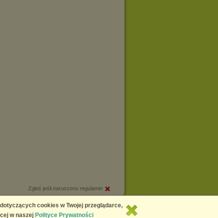
Zgłoś jeśli naruszono regulamin
Copyright © 2026
Chomikuj.pl
 dotyczących cookies w Twojej przeglądarce,
cej w naszej
Polityce Prywatności