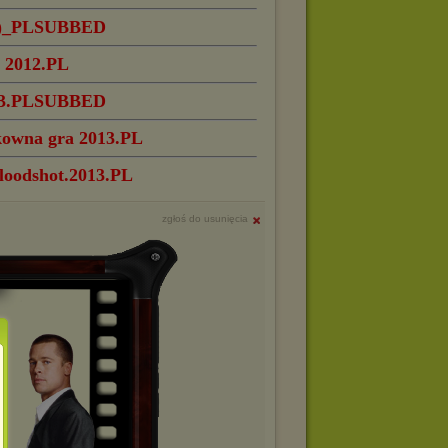
3)_PLSUBBED
 2012.PL
013.PLSUBBED
kowna gra 2013.PL
loodshot.2013.PL
zgłoś do usunięcia