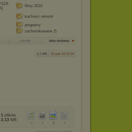
EPSZA
filmy 2010
A)
kuchnia i remont
programy
zachomikowane
rozmiar
data dodania
2,1 MB
10 paź 10 23:34
1
plików
2,13
MB
0
0
1
0
bezpośredni link do folderu