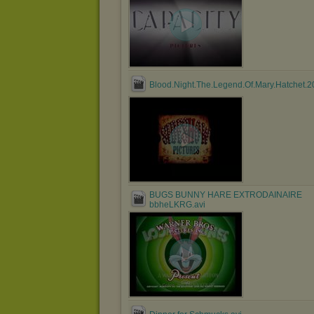
Blood.Night.The.Legend.Of.Mary.Hatchet.20
BUGS BUNNY HARE EXTRODAINAIRE
bbheLKRG.avi