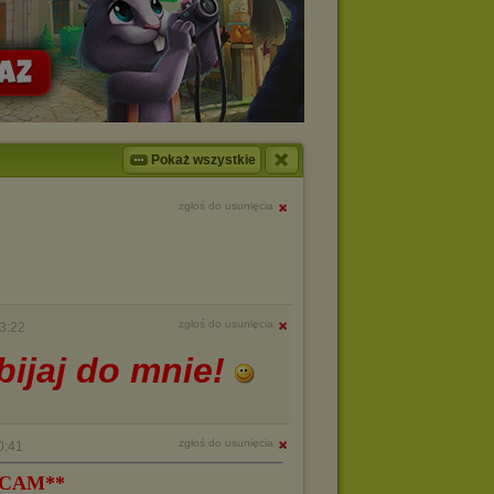
Pokaż wszystkie
zgłoś do usunięcia
zgłoś do usunięcia
3:22
bijaj do mnie!
zgłoś do usunięcia
0:41
ECAM**