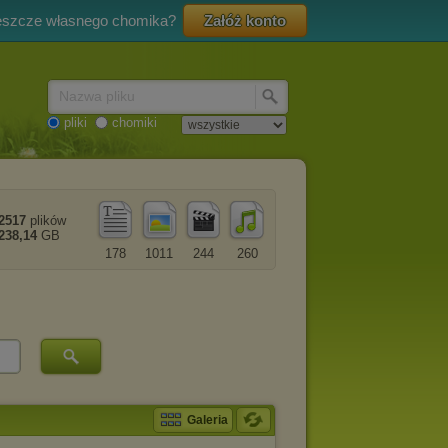
eszcze własnego chomika?
Załóż konto
Nazwa pliku
pliki
chomiki
2517
plików
238,14
GB
178
1011
244
260
Galeria