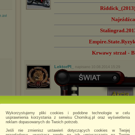
Riddick_(201
.avi
Najeźdźca
Stalingrad.2
Empire.State.Ryzy
Krwawy strzał - B
LektorPl_
napisano 10.08.2014 15:29
Wykorzystujemy pliki cookies i podobne technologie w celu
.mp4
usprawnienia korzystania z serwisu Chomikuj.pl oraz wyświetlenia
reklam dopasowanych do Twoich potrzeb.
Jeśli nie zmienisz ustawień dotyczących cookies w Twojej
przeglądarce, wyrażasz zgodę na ich umieszczanie na Twoim