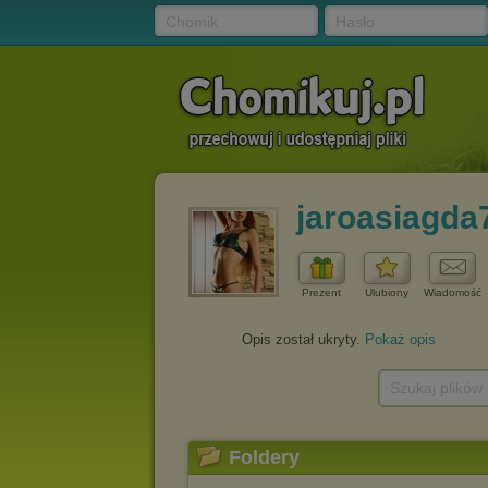
Chomik
Hasło
jaroasiagda
Prezent
Ulubiony
Wiadomość
Opis został ukryty.
Pokaż opis
Szukaj plików
Foldery