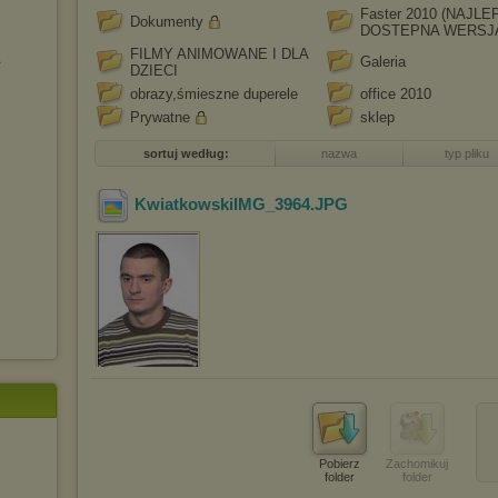
Faster 2010 (NAJL
Dokumenty
DOSTEPNA WERSJ
FILMY ANIMOWANE I DLA
Galeria
DZIECI
obrazy,śmieszne duperele
office 2010
Prywatne
sklep
sortuj według:
nazwa
typ pliku
KwiatkowskiIMG_3964
.JPG
Pobierz
Zachomikuj
folder
folder