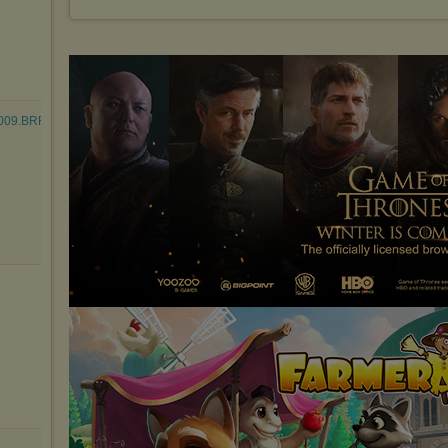
09.BRRip.XviD....avi