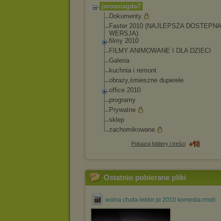
jaroasiagda7
Dokumenty
Faster 2010 (NAJLEPSZA DOSTEPNA
WERSJA)
filmy 2010
FILMY ANIMOWANE I DLA DZIECI
Galeria
kuchnia i remont
obrazy,śmieszne duperele
office 2010
programy
Prywatne
sklep
zachomikowane
Pokazuj foldery i treści
Ostatnio pobierane pliki
wolna chata-lektor pl 2010 komedia.rmvb