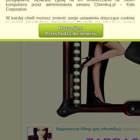
komputerze przez administratora serwisu Chomikuj.pl – Kelo
Corporation.
W każdej chwili możesz zmienić swoje ustawienia dotyczące cookies
w swojej przeglądarce internetowej. Dowiedz się więcej w naszej
Polityce Prywatności -
http://chomikuj.pl/PolitykaPrywatnosci.aspx
.
Rozumiem
Przechodzę do serwisu
Jednocześnie informujemy że zmiana ustawień przeglądarki może
spowodować ograniczenie korzystania ze strony Chomikuj.pl.
W przypadku braku twojej zgody na akceptację cookies niestety
prosimy o opuszczenie serwisu chomikuj.pl.
Wykorzystanie plików cookies
przez
Zaufanych Partnerów
(dostosowanie reklam do Twoich potrzeb, analiza skuteczności działań
marketingowych).
Wyrażenie sprzeciwu spowoduje, że wyświetlana Ci reklama nie
będzie dopasowana do Twoich preferencji, a będzie to reklama
wyświetlona przypadkowo.
Istnieje możliwość zmiany ustawień przeglądarki internetowej w
sposób uniemożliwiający przechowywanie plików cookies na
urządzeniu końcowym. Można również usunąć pliki cookies,
dokonując odpowiednich zmian w ustawieniach przeglądarki
internetowej.
Pełną informację na ten temat znajdziesz pod adresem
Najnowsze-filmy-gry-chomikuj
napisano 
http://chomikuj.pl/PolitykaPrywatnosci.aspx
.