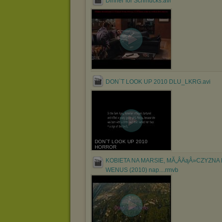
Dinner for Schmucks.avi
DON`T LOOK UP 2010 DLU_LKRG.avi
DON`T LOOK UP 2010
HORROR
KOBIETA NA MARSIE, MĂ„ÂÄąÂ»CZYZNA
WENUS (2010) nap....rmvb