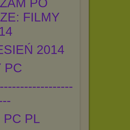
ZAM PO
E: FILMY
14
ESIEŃ 2014
 PC
------------------
---
5 PC PL