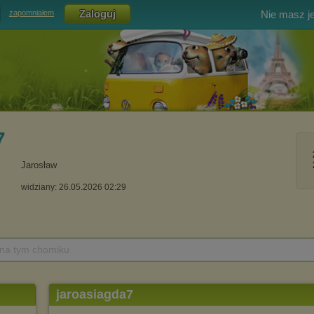
Nie masz j
zapomniałem
7
Jarosław
widziany: 26.05.2026 02:29
 na tym chomiku
jaroasiagda7