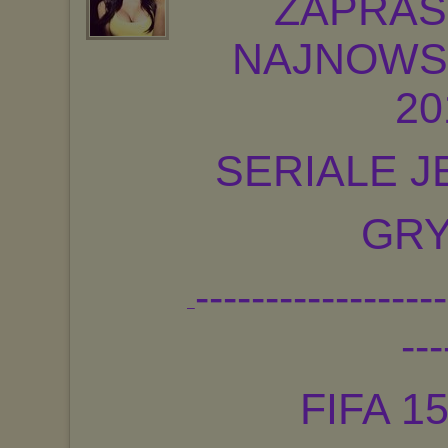
ZAPRAS
NAJNOWSZ
20
SERIALE J
GRY
------------------
–
---
FIFA 1