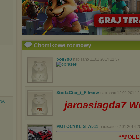
Chomikowe rozmowy
poll788
napisano 11.01.2014 12:57
StrefaGier_i_Filmow
napisano 12.01.2014 2
 NA
jaroasiagda7 W
MOTOCYKLISTA511
napisano 22.01.2014 2
**POL