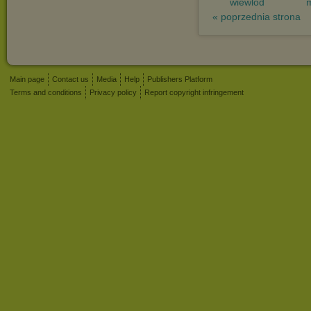
wiewlod
m
« poprzednia strona
Main page
Contact us
Media
Help
Publishers Platform
Terms and conditions
Privacy policy
Report copyright infringement