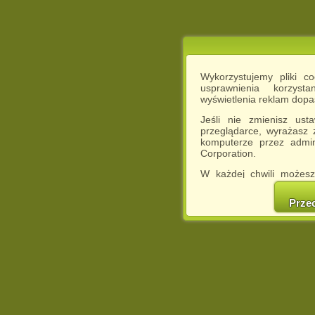
Wykorzystujemy pliki c
usprawnienia korzyst
wyświetlenia reklam dop
Jeśli nie zmienisz ust
przeglądarce, wyrażasz
komputerze przez admin
Corporation.
W każdej chwili możesz
cookies w swojej przeglą
w naszej Pol
Prze
http://chomikuj.pl/Polity
Jednocześnie informuje
może spowodować ogr
Chomikuj.pl.
W przypadku braku twojej
prosimy o opuszczenie se
Wykorzystanie plików c
(dostosowanie reklam do