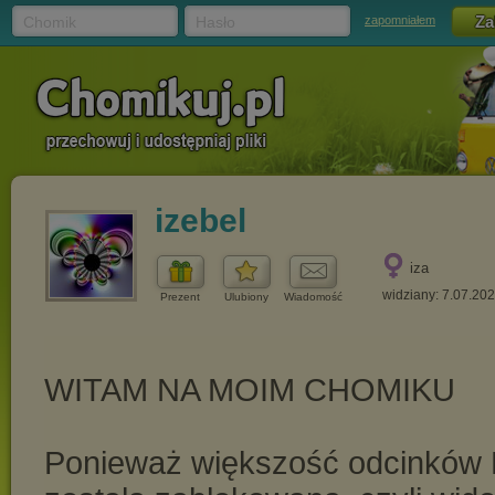
Chomik
Hasło
zapomniałem
izebel
iza
widziany: 7.07.20
Prezent
Ulubiony
Wiadomość