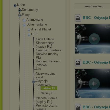
izebel
sortuj według:
Dokumenty
Filmy
BBC - Odyseja 
Animowane
Dokumentalne
Animal Planet
BBC
Cuda Układu
Słoneczn
ego
(napisy PL)
Geniusz Charlesa
Darwina (napisy
PL)
Historia chrześci
BBC - Odyseja 
jaństwa
Life
Niezwycz
ajny
świat
Odyseja
kosmiczn
a
Lekto
r PL
Napis
y PL
Planeta Ziemia
(napisy PL)
Prehisto
ryczna
BBC - Odyseja 
planeta