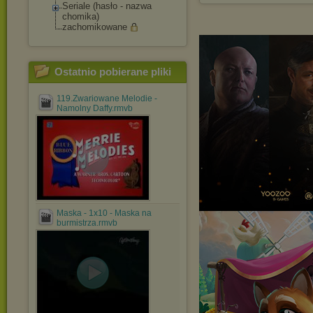
Seriale (hasło - nazwa
chomika)
zachomikowane
Ostatnio pobierane pliki
119.Zwariowane Melodie -
Namolny Daffy.rmvb
Maska - 1x10 - Maska na
burmistrza.rmvb