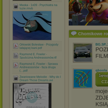
Maska - 1x09 - Psychiatra na
luzie.rmvb
Chomikowe r
BG.SP..
Orłowski Bolesław - Przygody
latającej bani.pdf
POZ
Raymond E. Fowler -
FIL
Spuścizna Andreassonów.rtf
Raymond E. Fowler - Sprawa
Andreassonów - faza druga
qboola
(....pdf
Zwariowane Melodie - Why do I
Dream Those Dreams.avi
moje
ZDJĘ
KSIĄ