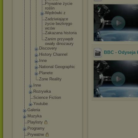
Prywatne życie
roślin
Wędrówki z
Zadziwia
jące
życie bezkręgo
wców
Zakazana historia
Zanim przywędr
owały dinozaur
y
Discovery
BBC - Odyseja 
History Channel
Inne
National Geographic
Planete
Zone Reality
Inne
Rozrywka
Science Fiction
Youtube
Galeria
Muzyka
Playlisty
Programy
Prywatne