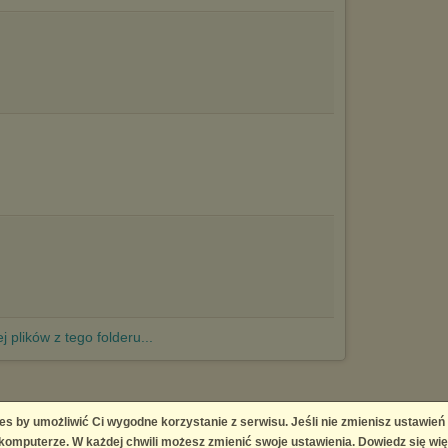
j plików z tego folderu...
es by umożliwić Ci wygodne korzystanie z serwisu. Jeśli nie zmienisz ustawień
 Platform
omputerze. W każdej chwili możesz zmienić swoje ustawienia. Dowiedz się wię
right infringement