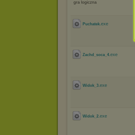
gra logiczna
.exe
Puchatek
.exe
Zachd_soca_4
.exe
Widok_3
.exe
Widok_2