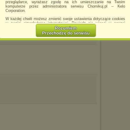
przeglądarce, wyrażasz zgodę na ich umieszczanie na Twoim
komputerze przez administratora serwisu Chomikuj.pl – Kelo
Corporation.
W każdej chwili możesz zmienić swoje ustawienia dotyczące cookies
w swojej przeglądarce internetowej. Dowiedz się więcej w naszej
Polityce Prywatności -
http://chomikuj.pl/PolitykaPrywatnosci.aspx
.
Rozumiem
Przechodzę do serwisu
Jednocześnie informujemy że zmiana ustawień przeglądarki może
spowodować ograniczenie korzystania ze strony Chomikuj.pl.
W przypadku braku twojej zgody na akceptację cookies niestety
prosimy o opuszczenie serwisu chomikuj.pl.
Wykorzystanie plików cookies
przez
Zaufanych Partnerów
(dostosowanie reklam do Twoich potrzeb, analiza skuteczności działań
marketingowych).
Wyrażenie sprzeciwu spowoduje, że wyświetlana Ci reklama nie
będzie dopasowana do Twoich preferencji, a będzie to reklama
wyświetlona przypadkowo.
Istnieje możliwość zmiany ustawień przeglądarki internetowej w
sposób uniemożliwiający przechowywanie plików cookies na
urządzeniu końcowym. Można również usunąć pliki cookies,
dokonując odpowiednich zmian w ustawieniach przeglądarki
internetowej.
Pełną informację na ten temat znajdziesz pod adresem
http://chomikuj.pl/PolitykaPrywatnosci.aspx
.