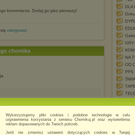
DLA 
go komentarza. Dodaj go jako pierwszy!
Doku
DYP
EDU
 się
zalogować
Galer
GRY
KOM
tego chomika
NA 
OD 
PPS
ja
ŚWI
TAP
TEL
Wykorzystujemy pliki cookies i podobne technologie w celu
usprawnienia korzystania z serwisu Chomikuj.pl oraz wyświetlenia
reklam dopasowanych do Twoich potrzeb.
.exe
setup
Jeśli nie zmienisz ustawień dotyczących cookies w Twojej