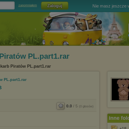
Nie masz jeszcze
zapomniałem
Piratów PL.part1.rar
Skarb Piratów PL.part1.rar
w PL.part1.rar
B
0.0
/
5
(
0
głosów)
Inne fol
+18