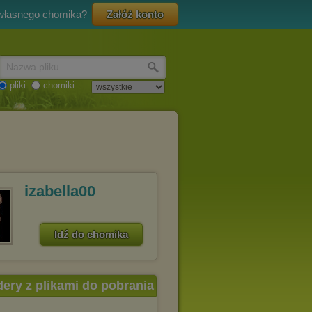
 własnego chomika?
Załóż konto
Nazwa pliku
pliki
chomiki
izabella00
Idź do chomika
dery z plikami do pobrania