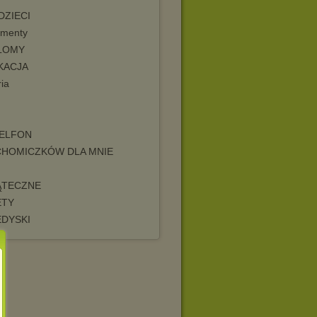
DZIECI
menty
LOMY
KACJA
ia
TELFON
CHOMICZKÓW DLA MNIE
ĄTECZNE
ETY
EDYSKI