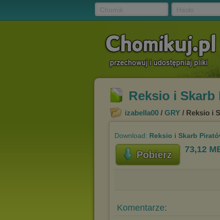
Chomik
Hasło
Reksio i Skarb 
izabella00
/
GRY
/ Reksio i 
Download:
Reksio i Skarb Pirató
73,12 M
Pobierz
Komentarze: