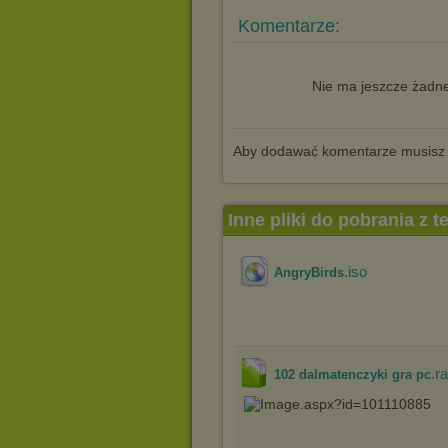
Komentarze:
Nie ma jeszcze żadne
Aby dodawać komentarze musisz
Inne pliki do pobrania z 
.iso
AngryBirds
.ra
102 dalmatenczyki gra pc