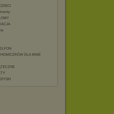
DZIECI
menty
LOMY
KACJA
ia
TELFON
CHOMICZKÓW DLA MNIE
ĄTECZNE
ETY
EDYSKI