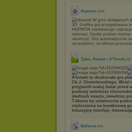
.exe
Hopmon
W grze dostępnych j
3D. Grafika gry przygotowana zo
HOPMON zainteresuje i starszych
oderwać. Każdy poziom można ro
ukończyć. Gra automatycznie za
od poziomu, na którym przerwa
.rar
Tytus, Romek i A'Tomek
A'tomek to doskonała gra pl
Ch.J. Chmielewskiego. Wciel 
przyjaciół uratuj świat prze
podroży zwiedzisz różnorodne
dachach miasta, zwiedzisz pr
T.Alenta by ostatecznie pole
stylizowana na komiksową graf
Intuicyjny interfejs -Interes
.iso
Ballance