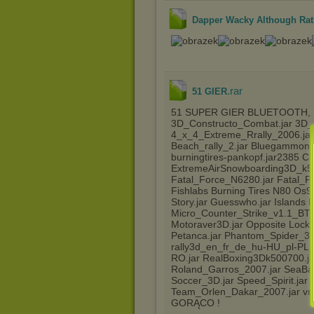
Dapper Wacky Although Rat
.rar
51 GIER
51 SUPER GIER BLUETOOTH, 
3D_Constructo_Combat.jar 3D_E
4_x_4_Extreme_Rrally_2006.jar 
Beach_rally_2.jar Bluegammon.
burningtires-pankopf.jar2385 C
ExtremeAirSnowboarding3D_k500.j
Fatal_Force_N6280.jar Fatal_Fo
Fishlabs Burning Tires N80 Os9.
Story.jar Guesswho.jar Islands M
Micro_Counter_Strike_v1.1_BT.j
Motoraver3D.jar Opposite Lock 
Petanca.jar Phantom_Spider_3D.j
rally3d_en_fr_de_hu-HU_pl-PL_
RO.jar RealBoxing3Dk500700.jar
Roland_Garros_2007.jar SeaBatt
Soccer_3D.jar Speed_Spirit.jar
Team_Orlen_Dakar_2007.jar 
GORĄCO !