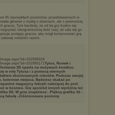
W przypadku braku twojej zgody na akceptację cookies niestety
prosimy o opuszczenie serwisu chomikuj.pl.
Wykorzystanie plików cookies
przez
Zaufanych Partnerów
est 45 niezwykłych poziomów, przedstawionych w
(dostosowanie reklam do Twoich potrzeb, analiza skuteczności działań
stała głównie z myślą o dzieciach, ale z pewnością
marketingowych).
 graczy. Tym bardziej, że od tej gry trudno się
zgrywać nieograniczoną ilość razy, aż uda się go
Wyrażenie sprzeciwu spowoduje, że wyświetlana Ci reklama nie
pisuje postępy gracza, aby mógł kontynuować grę
będzie dopasowana do Twoich preferencji, a będzie to reklama
ł zabawę ostatnim razem.
wyświetlona przypadkowo.
Istnieje możliwość zmiany ustawień przeglądarki internetowej w
sposób uniemożliwiający przechowywanie plików cookies na
urządzeniu końcowym. Można również usunąć pliki cookies,
dokonując odpowiednich zmian w ustawieniach przeglądarki
internetowej.
Tytus, Romek i
atformowa 3D oparta na motywach komiksu
Pełną informację na ten temat znajdziesz pod adresem
się w rolę Tytusa i z pomocą wiernych
http://chomikuj.pl/PolitykaPrywatnosci.aspx
.
d atakiem zbuntowanych robotów. Podczas swojej
, kolorowe miejsca. Będziesz skakać po
zepastne magazyny fabryki należącej do prof.
cieć w kosmos. Grę spośród innych wyróżnia też
ika 3D. W grze znajdziesz: -Piękną grafikę 3d -
ującą fabułę -Zróżnicowane poziomy