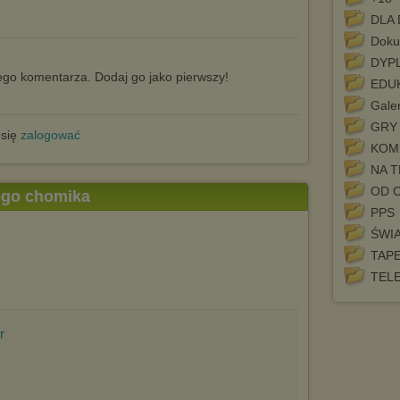
DLA 
Doku
DYP
go komentarza. Dodaj go jako pierwszy!
EDU
Galer
GRY
 się
zalogować
KOM
NA 
OD 
tego chomika
PPS
ŚWI
TAP
TEL
r