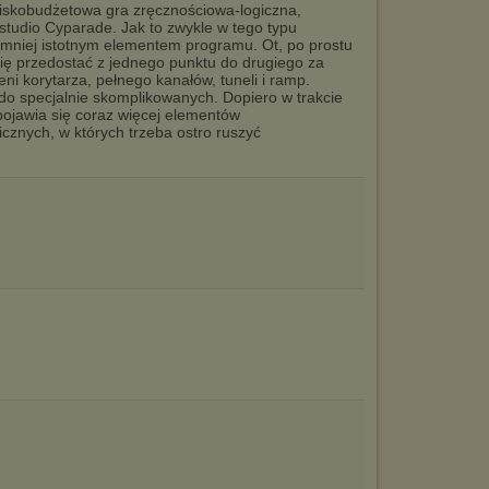
niskobudżetowa gra zręcznościowa-logiczna,
studio Cyparade. Jak to zwykle w tego typu
ajmniej istotnym elementem programu. Ot, po prostu
 się przedostać z jednego punktu do drugiego za
i korytarza, pełnego kanałów, tuneli i ramp.
do specjalnie skomplikowanych. Dopiero w trakcie
pojawia się coraz więcej elementów
icznych, w których trzeba ostro ruszyć