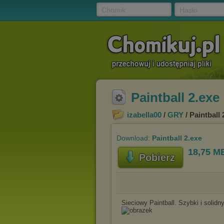
Chomik
Hasło
Paintball 2.exe
izabella00
/
GRY
/ Paintball 
Download:
Paintball 2.exe
18,75 M
Pobierz
Sieciowy Paintball. Szybki i solidny