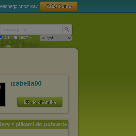
 własnego chomika?
Załóż konto
Nazwa pliku
pliki
chomiki
izabella00
Idź do chomika
dery z plikami do pobrania