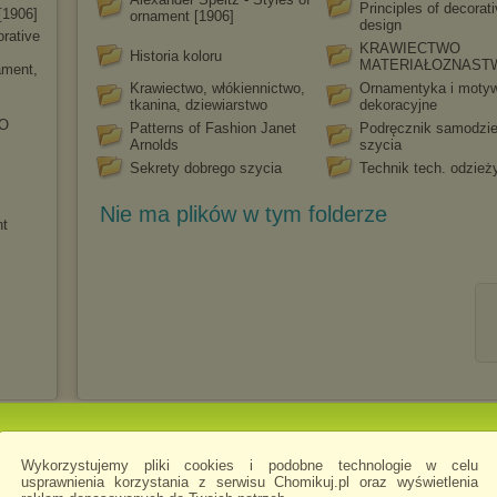
Principles of decorat
[1906]
ornament [1906]
design
orative
KRAWIECTWO
Historia koloru
MATERIAŁOZNAST
ament,
Krawiectwo, włókiennictwo,
Ornamentyka i moty
tkanina, dziewiarstwo
dekoracyjne
O
Patterns of Fashion Janet
Podręcznik samodzie
Arnolds
szycia
Sekrety dobrego szycia
Technik tech. odzież
Nie ma plików w tym folderze
nt
Wykorzystujemy pliki cookies i podobne technologie w celu
usprawnienia korzystania z serwisu Chomikuj.pl oraz wyświetlenia
ego w