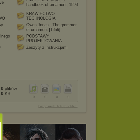
ive
handbook of ornament, 1898
KRAWIECTWO
WO
TECHNOLOGIA
wy
Owen Jones - The grammar
of ornament [1856]
lnego
PODSTAWY
PROJEKTOWANIA
y
Zeszyty z instrukcjami
0
plików
0
KB
0
0
0
0
bezpośredni link do folderu