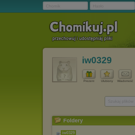
Chomik
Hasło
iw0329
Prezent
Ulubiony
Wiadomość
Szukaj plików
Foldery
iw0329