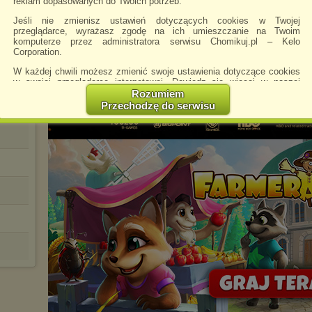
reklam dopasowanych do Twoich potrzeb.
Jeśli nie zmienisz ustawień dotyczących cookies w Twojej
przeglądarce, wyrażasz zgodę na ich umieszczanie na Twoim
komputerze przez administratora serwisu Chomikuj.pl – Kelo
Corporation.
W każdej chwili możesz zmienić swoje ustawienia dotyczące cookies
w swojej przeglądarce internetowej. Dowiedz się więcej w naszej
Polityce Prywatności -
http://chomikuj.pl/PolitykaPrywatnosci.aspx
.
Rozumiem
Przechodzę do serwisu
Jednocześnie informujemy że zmiana ustawień przeglądarki może
spowodować ograniczenie korzystania ze strony Chomikuj.pl.
W przypadku braku twojej zgody na akceptację cookies niestety
prosimy o opuszczenie serwisu chomikuj.pl.
Wykorzystanie plików cookies
przez
Zaufanych Partnerów
(dostosowanie reklam do Twoich potrzeb, analiza skuteczności działań
marketingowych).
Wyrażenie sprzeciwu spowoduje, że wyświetlana Ci reklama nie
będzie dopasowana do Twoich preferencji, a będzie to reklama
wyświetlona przypadkowo.
Istnieje możliwość zmiany ustawień przeglądarki internetowej w
sposób uniemożliwiający przechowywanie plików cookies na
urządzeniu końcowym. Można również usunąć pliki cookies,
dokonując odpowiednich zmian w ustawieniach przeglądarki
internetowej.