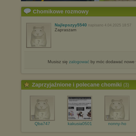
Pełną informację na ten temat znajdziesz pod adresem
http://chomikuj.pl/PolitykaPrywatnosci.aspx
.
Chomikowe rozmowy
Najlepszyy5540
napisano 4.04.2025 18:57
Zapraszam
Musisz się
zalogować
by móc dodawać nowe w
Zaprzyjaźnione i polecane chomiki
(3)
Qba747
kakusia0501
nonny-ho