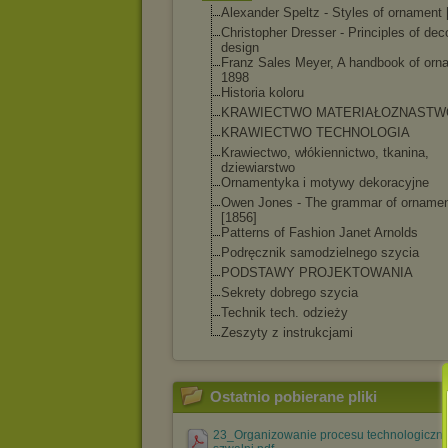
Alexander Speltz - Styles of ornament 
Christopher Dresser - Principles of dec
design
Franz Sales Meyer, A handbook of orn
1898
Historia koloru
KRAWIECTWO MATERIAŁOZNASTW
KRAWIECTWO TECHNOLOGIA
Krawiectwo, włókiennictwo, tkanina,
dziewiarstwo
Ornamentyka i motywy dekoracyjne
Owen Jones - The grammar of orname
[1856]
Patterns of Fashion Janet Arnolds
Podręcznik samodzielnego szycia
PODSTAWY PROJEKTOWANIA
Sekrety dobrego szycia
Technik tech. odzieży
Zeszyty z instrukcjami
Ostatnio pobierane pliki
23_Organizowanie procesu technologiczn