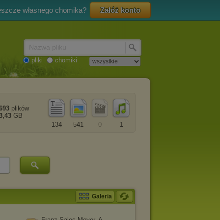
eszcze własnego chomika?
Załóż konto
Nazwa pliku
pliki
chomiki
693
plików
3,43
GB
134
541
0
1
Galeria
Franz Sales Meyer, A