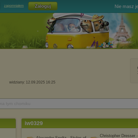
Nie masz j
zapomniałem
widziany: 12.09.2025 16:25
 na tym chomiku
iw0329
Christopher Dresser -
Alexander Speltz - Styles of