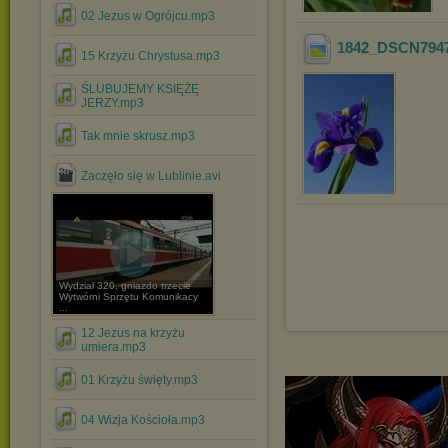
02 Jezus w Ogrójcu.mp3
1842_DSCN794
15 Krzyżu Chrystusa.mp3
ŚLUBUJEMY KSIĘŻĘ
JERZY.mp3
Tak mnie skrusz.mp3
Zaczęło się w Lublinie.avi
Wydział 320, gniazdo trzecie
Wytwórni Sprzętu Komunikacy
...
12 Jezus na krzyżu
umiera.mp3
01 Krzyżu święty.mp3
04 Wizja Kościoła.mp3