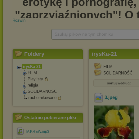
Rozwiń
Szukaj plików na tym chomiku
Foldery
irysKa-21
irysKa-21
FILM
FILM
SOLIDARNOŚĆ
Playlisty
sortuj według:
religia
SOLIDARNOŚĆ
3
.jpeg
zachomikowane
Ostatnio pobierane pliki
TA KREW.mp3