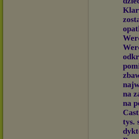
dzie­
Klar
zost
opat
Wero
Wero
odkr
po­m
zbaw
najw
na z
na po
Cast
tys.
dykt