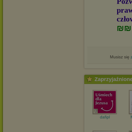
Pozw
praw
czło
₪₪
Musisz się
Zaprzyjaźnion
dafipl