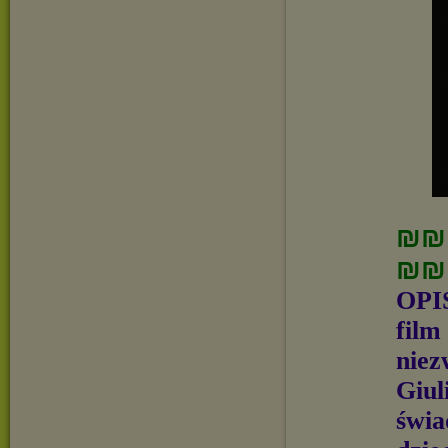
₪₪
₪₪
OPIS
film
niez
Giul
świa