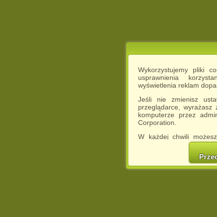
Wykorzystujemy pliki c
usprawnienia korzyst
wyświetlenia reklam dop
Jeśli nie zmienisz ust
przeglądarce, wyrażasz
komputerze przez admin
Corporation.
W każdej chwili możesz
cookies w swojej przeglą
w naszej Pol
Prze
http://chomikuj.pl/Polity
Jednocześnie informuje
może spowodować ogr
Chomikuj.pl.
W przypadku braku twojej
prosimy o opuszczenie se