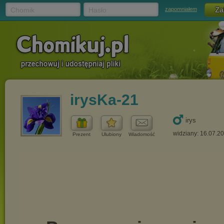
Chomik
Hasło
zapomniałem
irysKa-21
irys
widziany: 16.07.2
Prezent
Ulubiony
Wiadomość