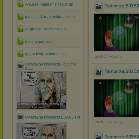
Arkusze maturalne.fizyka.zip
Tancerze.S01E
matma arkusze maturalne.zip
AngPodst. słuchanie.zip
matura gegra.zip
gegra testy maturalne.zip
zachomikowany
Uważaj na kioskarza - odcinek
3.avi
Tancerze.S01E
Satyryk Jerzy Kryszak wciela sie
w postac kioskarza. ...
Uwazaj.na.kioskarza.E02.PL.TVRIP.XviD.avi
zachomikowany
Tancerze.S01E