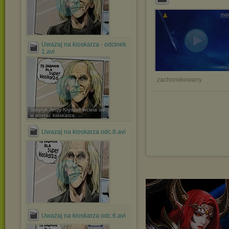
Uważaj na kioskarza - odcinek
1.avi
zachomikowany
Satyryk Jerzy Kryszak wciela sie
w postac kioskarza. ...
Uwazaj na kioskarza odc.8.avi
Uważaj na kioskarza odc.6.avi