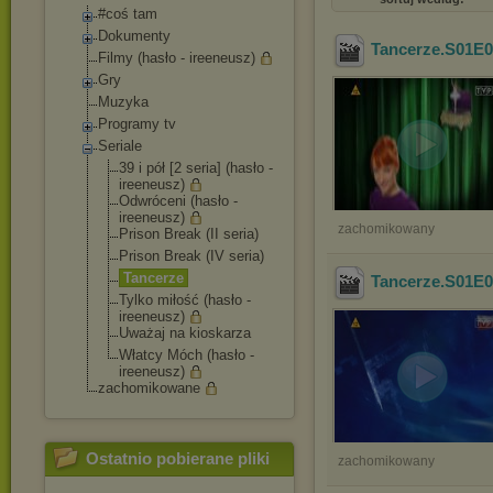
#coś tam
Dokumenty
Tancerze.S01E
Filmy (hasło - ireeneusz)
Gry
Muzyka
Programy tv
Seriale
39 i pół [2 seria] (hasło -
ireeneusz)
Odwróceni (hasło -
ireeneusz)
zachomikowany
Prison Break (II seria)
Prison Break (IV seria)
Tancerze
Tancerze.S01E
Tylko miłość (hasło -
ireeneusz)
Uważaj na kioskarza
Włatcy Móch (hasło -
ireeneusz)
zachomikowane
Ostatnio pobierane pliki
zachomikowany