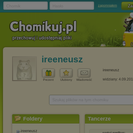
Chomik
Hasło
zapomniałem
ireeneusz
ireeneusz
widziany: 4.09.20
Prezent
Ulubiony
Wiadomość
Szukaj plików na tym chomiku
Foldery
Tancerze
ireeneusz
sortuj według: