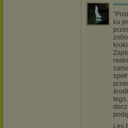
darmow
"Pos
ku je
prze
zobo
krok
Zapl
realn
zama
spełn
prze
środ
tego,
docz
podą
Les 