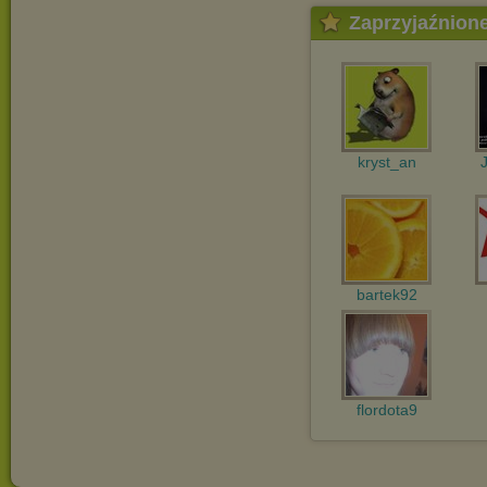
Zaprzyjaźnion
kryst_an
bartek92
flordota9