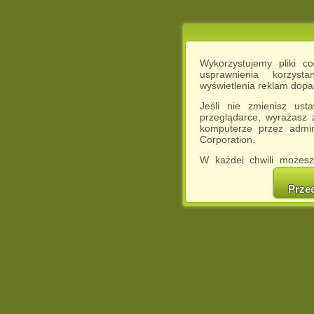
Wykorzystujemy pliki c
usprawnienia korzyst
wyświetlenia reklam dop
Jeśli nie zmienisz ust
przeglądarce, wyrażasz
komputerze przez admin
Corporation.
W każdej chwili możesz
cookies w swojej przeglą
w naszej Pol
Prze
http://chomikuj.pl/Polity
Jednocześnie informuje
może spowodować ogr
Chomikuj.pl.
W przypadku braku twojej
prosimy o opuszczenie se
Wykorzystanie plików c
(dostosowanie reklam do
działań marketingowych).