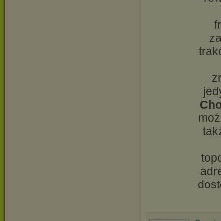
f
za
trak
z
jed
Cho
możl
tak
top
adr
dost