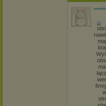
mrmich
nawi
map
kra
Wys
obs
map
łąc
wer
firm
w
str
rów