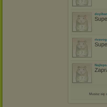
doyiba
Supe
rivavo
Supe
Najlep
Zapr
Musisz się