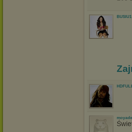
BUSIU1
Zaj
HDFUL
moyade
Świe