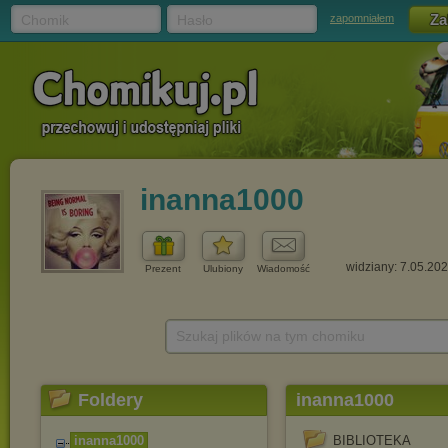
Chomik
Hasło
zapomniałem
inanna1000
widziany: 7.05.20
Prezent
Ulubiony
Wiadomość
Szukaj plików na tym chomiku
Foldery
inanna1000
inanna1000
BIBLIOTEKA