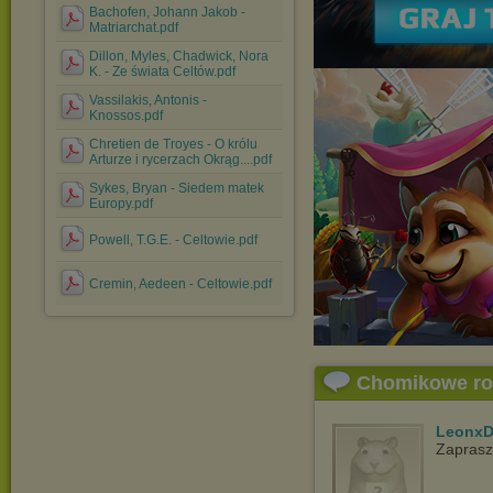
Bachofen, Johann Jakob -
Matriarchat.pdf
Dillon, Myles, Chadwick, Nora
K. - Ze świata Celtów.pdf
Vassilakis, Antonis -
Knossos.pdf
Chretien de Troyes - O królu
Arturze i rycerzach Okrąg....pdf
Sykes, Bryan - Siedem matek
Europy.pdf
Powell, T.G.E. - Celtowie.pdf
Cremin, Aedeen - Celtowie.pdf
Chomikowe r
LeonxD
Zapras