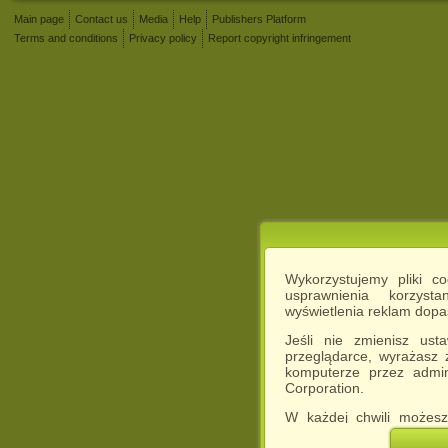
Main page
Contact us
Media
Help
Publishers Platform
Terms and conditions
Privacy policy
Report copyright infringement
Wykorzystujemy pliki c
usprawnienia korzyst
wyświetlenia reklam dop
Jeśli nie zmienisz ust
przeglądarce, wyrażasz
komputerze przez admin
Corporation.
W każdej chwili możesz
cookies w swojej przeglą