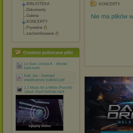
BIBLIOTEKA
KONCERTY
Dokumenty
Nie ma plików w
Galeria
KONCERTY
Prywatne
zachomikowane
Ostatnio pobierane pliki
Le Guin, Ursula K. - Morski
trakt.mobi
Kott, Jan - Szekspir
współczesny (całość).pdf
1.2 Music for a While (Purcell) -
Jakub Józef Orliński.mp4
oglądaj online