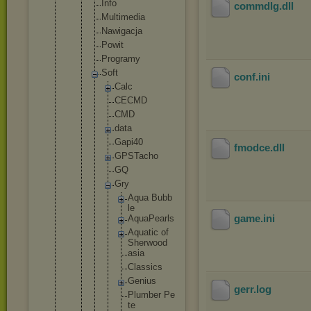
Info
commdlg
.dll
Multimed
ia
Nawigacj
a
Powit
Programy
Soft
conf
.ini
Calc
CECMD
CMD
data
Gapi4
0
fmodce
.dll
GPSTa
cho
GQ
Gry
Aq
ua Bu
bb
le
game
.ini
Aq
ua
Pe
ar
ls
Aq
ua
ti
c of
Sh
er
wo
od
as
ia
Cl
as
si
cs
Ge
ni
us
gerr
.log
Pl
um
be
r Pe
te