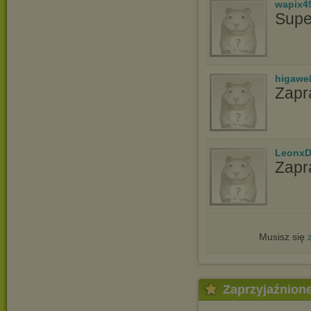
wapix4
Supe
higawe
Zapr
LeonxD
Zapr
Musisz się
Zaprzyjaźnion