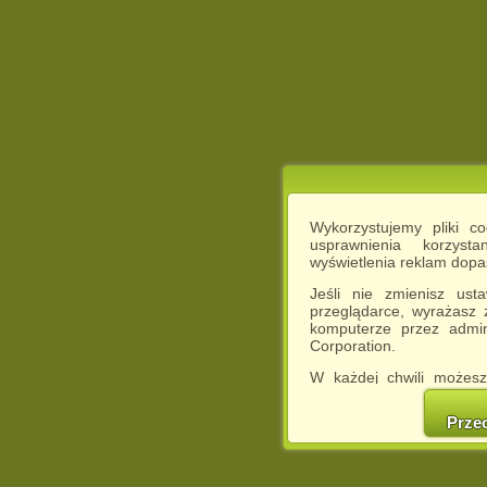
Wykorzystujemy pliki c
usprawnienia korzyst
wyświetlenia reklam dop
Jeśli nie zmienisz ust
przeglądarce, wyrażasz
komputerze przez admin
Corporation.
W każdej chwili możesz
cookies w swojej przeglą
w naszej Pol
Prze
http://chomikuj.pl/Polity
Jednocześnie informuje
może spowodować ogr