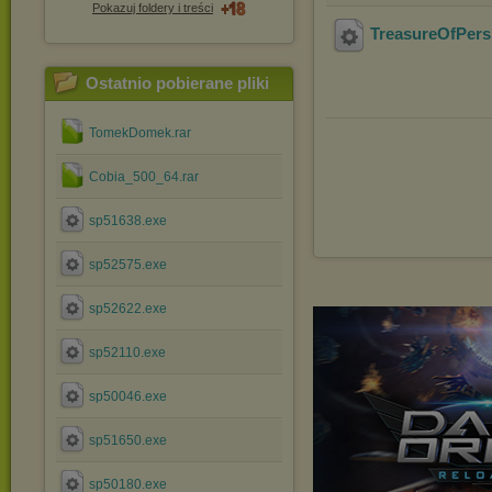
Pokazuj foldery i treści
TreasureOfPers
Ostatnio pobierane pliki
TomekDomek.rar
Cobia_500_64.rar
sp51638.exe
sp52575.exe
sp52622.exe
sp52110.exe
sp50046.exe
sp51650.exe
sp50180.exe