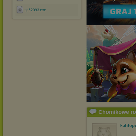
sp52093.exe
Chomikowe r
kahtop