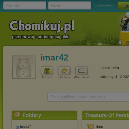
Chomik
Hasło
zapomniałem
imar42
chomikarka
widziany: 4.12.20
Prezent
Ulubiony
Wiadomość
Szukaj plików na tym chomiku
Foldery
Treasure Of Persi
imar42
data