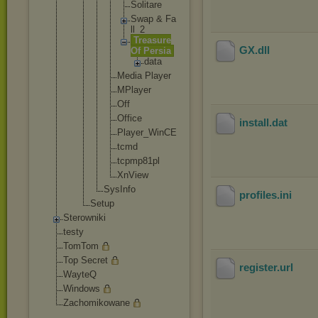
So
li
ta
re
Sw
ap & Fa
ll
_2
Tr
ea
su
re
GX
.dll
Of Pe
rs
ia
d
a
t
a
Media Playe
r
MPlay
er
Off
Offic
e
install
.dat
Playe
r_Win
CE
tcmd
tcpmp
81pl
XnVie
w
SysInfo
profiles
.ini
Setup
Sterowniki
testy
TomTom
Top Secret
register
.url
WayteQ
Windows
Zachomikowane