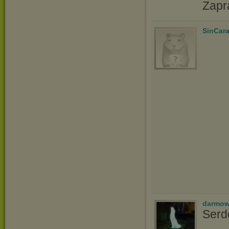
Zapr
SinCar
darmow
Serd