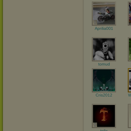
Aprilia001
tomud
Cris2012
W
tolix