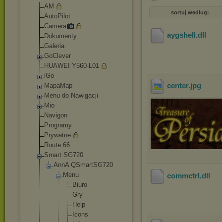
AM
sortuj według:
AutoPilot
Camera
aygshell
.dll
Dokumenty
Galeria
GoClever
HUAWEI Y560-L01
iGo
center
.jpg
MapaMap
Menu do Nawigacji
Mio
Navigon
Programy
Prywatne
Route 66
Smart SG720
AnnA QSmartSG720
Menu
commctrl
.dll
Biuro
Gry
Help
Icons