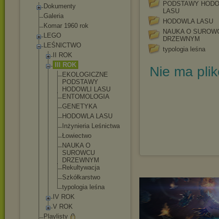
PODSTAWY HODO
Dokumenty
LASU
Galeria
HODOWLA LASU
Komar 1960 rok
NAUKA O SUROW
LEGO
DRZEWNYM
LEŚNICTWO
typologia leśna
II ROK
III ROK
Nie ma pli
EKOLOGICZNE
PODSTAWY
HODOWLI LASU
ENTOMOLOGIA
GENETYKA
HODOWLA LASU
Inżynieria Leśnictwa
Łowiectwo
NAUKA O
SUROWCU
DRZEWNYM
Rekultywacj
a
Szkółkarstw
o
typologia leśna
IV ROK
V ROK
Playlisty