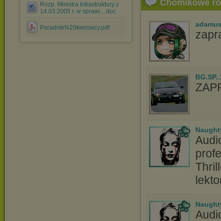
Chomikowe r
Rozp. Ministra Infrastruktury z
14.03.2005 r. w sprawi....doc
adamus
Poradnik%20kierowcy.pdf
zapr
BG.SP..
ZAP
Naught
Audi
profe
Thril
lekt
Naught
Audi