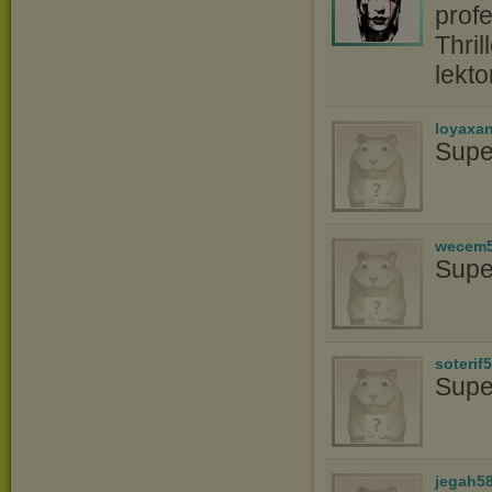
profe
Thril
lekt
loyaxa
Supe
wecem
Supe
soterif
Supe
jegah5