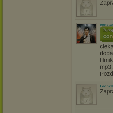
Zapr
consta
ciek
doda
filmi
mp3.
Pozd
LeonxD
Zapr