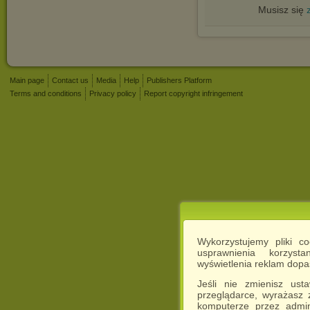
Musisz się
Main page
Contact us
Media
Help
Publishers Platform
Terms and conditions
Privacy policy
Report copyright infringement
Wykorzystujemy pliki c
usprawnienia korzyst
wyświetlenia reklam dop
Jeśli nie zmienisz ust
przeglądarce, wyrażasz
komputerze przez admin