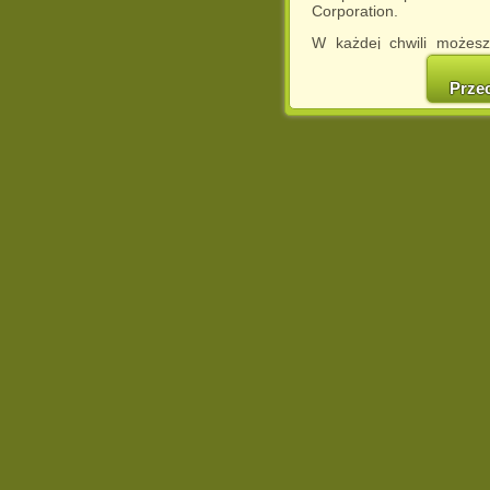
Corporation.
W każdej chwili możesz
cookies w swojej przeglą
w naszej Pol
Prze
http://chomikuj.pl/Polity
Jednocześnie informuje
może spowodować ogr
Chomikuj.pl.
W przypadku braku twojej
prosimy o opuszczenie se
Wykorzystanie plików c
(dostosowanie reklam do
działań marketingowych).
Wyrażenie sprzeciwu spo
będzie dopasowana do Tw
wyświetlona przypadkowo
Istnieje możliwość zmian
sposób uniemożliwiając
urządzeniu końcowym. M
dokonując odpowiednich
internetowej.
Pełną informację na 