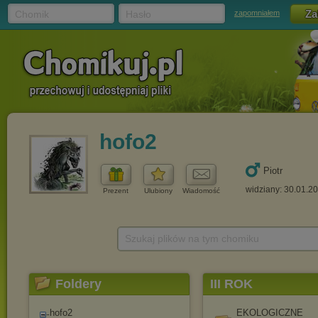
Chomik
Hasło
zapomniałem
hofo2
Piotr
widziany: 30.01.2
Prezent
Ulubiony
Wiadomość
Szukaj plików na tym chomiku
Foldery
III ROK
hofo2
EKOLOGICZNE