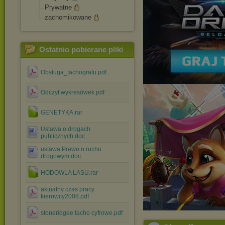
Prywatne
zachomikowane
Ostatnio pobierane pliki
Obsluga_tachografu.pdf
Odczyt wykresówek.pdf
GENETYKA.rar
Ustawa o drogach
publicznych.doc
ustawa Prawo o ruchu
drogowym.doc
HODOWLA LASU.rar
aktualny czas pracy
kierowcy2008.pdf
stoneridgee tacho cyfrowe.pdf