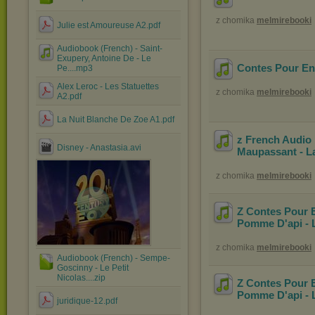
z chomika
melmirebooki
Julie est Amoureuse A2.pdf
Audiobook (French) - Saint-
Exupery, Antoine De - Le
Contes Pour Enf
Pe....mp3
Alex Leroc - Les Statuettes
z chomika
melmirebooki
A2.pdf
La Nuit Blanche De Zoe A1.pdf
z French Audio
Disney - Anastasia.avi
Maupassant - La
z chomika
melmirebooki
Z Contes Pour E
Pomme D'api - 
z chomika
melmirebooki
Audiobook (French) - Sempe-
Goscinny - Le Petit
Nicolas....zip
Z Contes Pour E
Pomme D'api - L
juridique-12.pdf