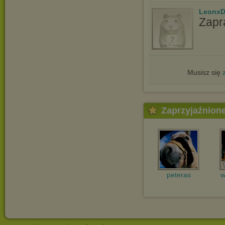
LeonxD
Zapr
Musisz się
Zaprzyjaźnion
peteras
w