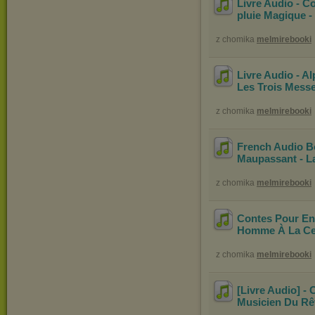
Livre Audio - C
pluie Magique - 
z chomika
melmirebooki
Livre Audio - A
Les Trois Mess
z chomika
melmirebooki
French Audio B
Maupassant - La
z chomika
melmirebooki
Contes Pour En
Homme À La Cer
z chomika
melmirebooki
[Livre Audio] -
Musicien Du Rêv