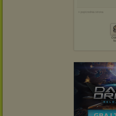
« poprzednia strona
Odt
fo