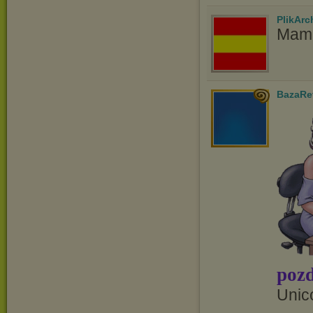
PlikAr
Mam 
BazaRe
pozd
Unic