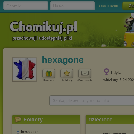
Chomik
Hasło
zapomniałem
hexagone
Edyta
widziany: 5.04.20
Prezent
Ulubiony
Wiadomość
Szukaj plików na tym chomiku
Foldery
dzieciece
hexagone
sortuj według: