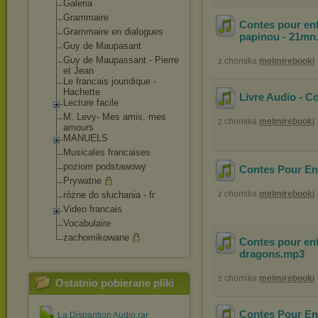
Galeria
Grammaire
Contes pour enf
Grammaire en dialogues
papinou - 21mn
Guy de Maupasant
Guy de Maupassant - Pierre
z chomika
melmirebooki
et Jean
Le francais jouridique -
Hachette
Livre Audio - C
Lecture facile
M. Levy- Mes amis, mes
z chomika
melmirebooki
amours
MANUELS
Musicales francaises
poziom podstawowy
Contes Pour Enf
Prywatne
z chomika
melmirebooki
różne do słuchania - fr
Video francais
Vocabulaire
zachomikowane
Contes pour enfa
dragons
.mp3
z chomika
melmirebooki
Ostatnio pobierane pliki
Contes Pour Enfa
La Disparition Audio.rar