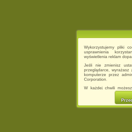
Wykorzystujemy pliki c
usprawnienia korzyst
wyświetlenia reklam dop
Jeśli nie zmienisz ust
przeglądarce, wyrażasz
komputerze przez admin
Corporation.
W każdej chwili możesz
cookies w swojej przeglą
w naszej Pol
Prze
http://chomikuj.pl/Polity
Jednocześnie informuje
może spowodować ogr
Chomikuj.pl.
W przypadku braku twojej