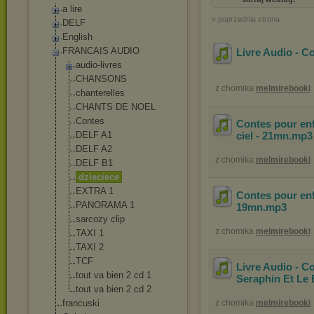
a lire
« poprzednia strona
DELF
English
FRANCAIS AUDIO
Livre Audio - Co
audio-livres
CHANSONS
z chomika
melmirebooki
chanterelles
CHANTS DE NOEL
Contes
Contes pour enf
DELF A1
ciel - 21mn
.mp
DELF A2
z chomika
melmirebooki
DELF B1
dzieciece
EXTRA 1
Contes pour enf
PANORAMA 1
19mn
.mp3
sarcozy clip
z chomika
melmirebooki
TAXI 1
TAXI 2
TCF
Livre Audio - C
tout va bien 2 cd 1
Seraphin Et Le
tout va bien 2 cd 2
francuski
z chomika
melmirebooki