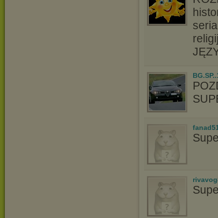
hist
seri
relig
JĘZY
BG.SP..
POZ
SUPE
fanad5
Supe
rivavo
Supe