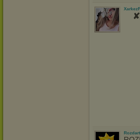
Xarkez
✘
Rozdart
ROZD