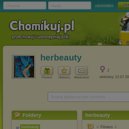
Chomik
Hasło
zapomniałem
herbeauty
;)
widziany: 22.07.2
Prezent
Ulubiony
Wiadomość
Szukaj plików na tym chomiku
Foldery
herbeauty
herbeauty
♧ Fitness ♧