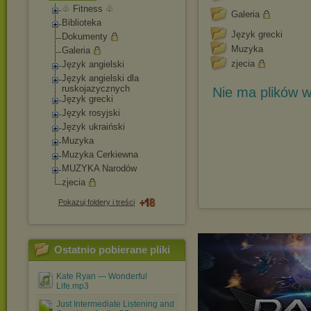
♧ Fitness ♧
Galeria
Biblioteka
Język grecki
Dokumenty
Muzyka
Galeria
zjecia
Język angielski
Język angielski dla
ruskojazycznych
Nie ma plików w
Język grecki
Język rosyjski
Język ukraiński
Muzyka
Muzyka Cerkiewna
MUZYKA Narodów
zjecia
Pokazuj foldery i treści
Ostatnio pobierane pliki
Kate Ryan — Wonderful
Life.mp3
Just Intermediate Listening and