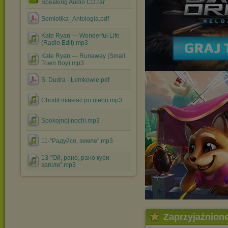
Speaking Audio CD.rar
Semiotika_Antologia.pdf
Kate Ryan — Wonderful Life
(Radio Edit).mp3
Kate Ryan — Runaway (Small
Town Boy).mp3
S. Dudra - Łemkowie.pdf
Chodił miesiac po niebu.mp3
Spokojnoj nochi.mp3
11-''Радуйся, земле''.mp3
13-''Ой, рано, рано кури
запiли''.mp3
Zaprzyjaźnion