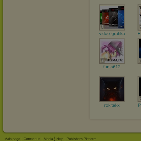
video-grafika
F
funia612
rokitekx
P
Main page
Contact us
Media
Help
Publishers Platform