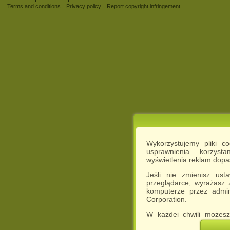
Terms and conditions
Privacy policy
Report copyright infringement
Wykorzystujemy pliki c
usprawnienia korzyst
wyświetlenia reklam dop
Jeśli nie zmienisz ust
przeglądarce, wyrażasz
komputerze przez admin
Corporation.
W każdej chwili możesz
cookies w swojej przeglą