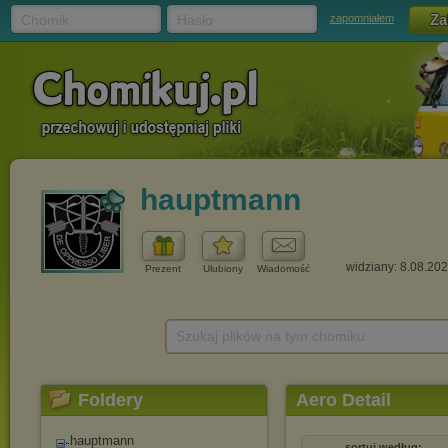
Chomik
Hasło
zapomniałem
hauptmann
widziany: 8.08.20
Prezent
Ulubiony
Wiadomość
Szukaj plików na tym chomiku
Foldery
Aero Detail
hauptmann
sortuj według: