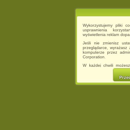
Wykorzystujemy pliki c
usprawnienia korzyst
wyświetlenia reklam dop
Jeśli nie zmienisz ust
przeglądarce, wyrażasz
komputerze przez admin
Corporation.
W każdej chwili możesz
cookies w swojej przeglą
w naszej Pol
Prze
http://chomikuj.pl/Polity
Jednocześnie informuje
może spowodować ogr
Chomikuj.pl.
W przypadku braku twojej
prosimy o opuszczenie se
Wykorzystanie plików c
(dostosowanie reklam do
działań marketingowych).