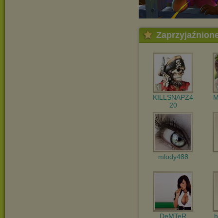
Zaprzyjaźnion
KILLSNAPZ4
M
20
mlody488
DeMTeR
h