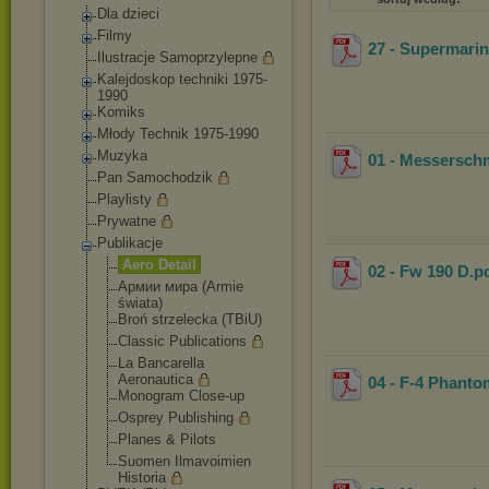
Dla dzieci
Filmy
27 - Supermarin
Ilustracje Samoprzylepne
Kalejdoskop techniki 1975-
1990
Komiks
Młody Technik 1975-1990
Muzyka
01 - Messerschm
Pan Samochodzik
Playlisty
Prywatne
Publikacje
Aero Detail
02 - Fw 190 D
.p
Aрмии мира (Armie
świata)
Broń strzelecka (TBiU)
Classic Publications
La Bancarella
Aeronautica
04 - F-4 Phantom
Monogram Close-up
Osprey Publishing
Planes & Pilots
Suomen Ilmavoimien
Historia