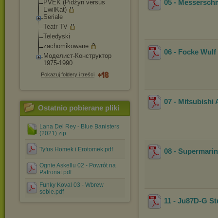
05 - Messerschm
PVEK (Pidżyn versus
EwilKat)
Seriale
Teatr TV
Teledyski
zachomikowane
06 - Focke Wulf
Моделист-Конструк
тор
1975-1990
Pokazuj foldery i treści
07 - Mitsubishi
Ostatnio pobierane pliki
Lana Del Rey - Blue Banisters
(2021).zip
Tyfus Homek i Erotomek.pdf
08 - Supermarine
Ognie Askellu 02 - Powrót na
Patronat.pdf
Funky Koval 03 - Wbrew
sobie.pdf
11 - Ju87D-G St