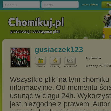
Chomik
Hasło
zapomniałem
gusiaczek123
Agnieszka
widziany: 27.11.2
Prezent
Ulubiony
Wiadomość