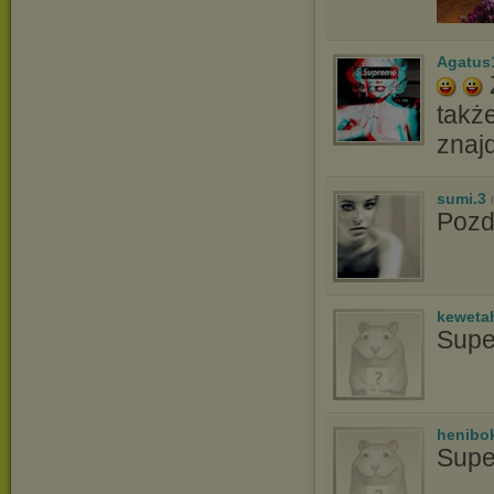
Agatus
także
znaj
sumi.3
Poz
keweta
Supe
henibo
Supe