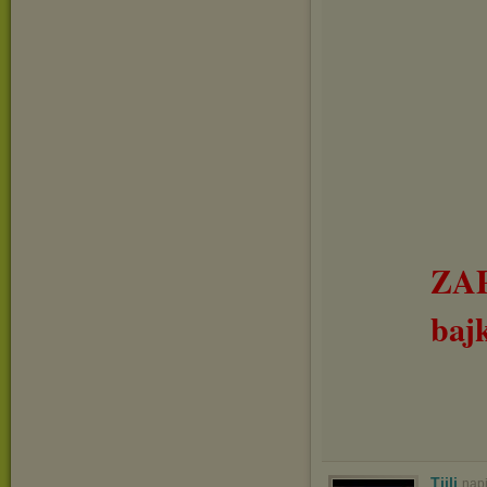
ZA
baj
Tiili
nap