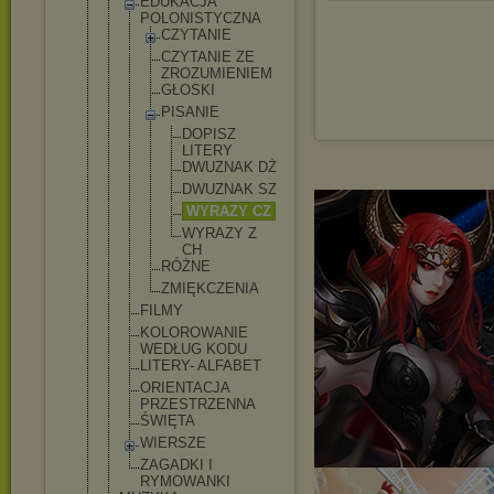
EDUKACJA
POLONISTYCZ
NA
CZYTANIE
CZYTANIE ZE
ZROZUMIE
NIEM
GŁOSKI
PISANIE
DOPIS
Z
LITER
Y
DWUZN
AK DŻ
DWUZN
AK SZ
WYRAZ
Y CZ
WYRAZ
Y Z
CH
RÓŻNE
ZMIĘKCZE
NIA
FILMY
KOLOROWANIE
WEDŁUG KODU
LITERY- ALFABET
ORIENTACJA
PRZESTRZENN
A
ŚWIĘTA
WIERSZE
ZAGADKI I
RYMOWANKI