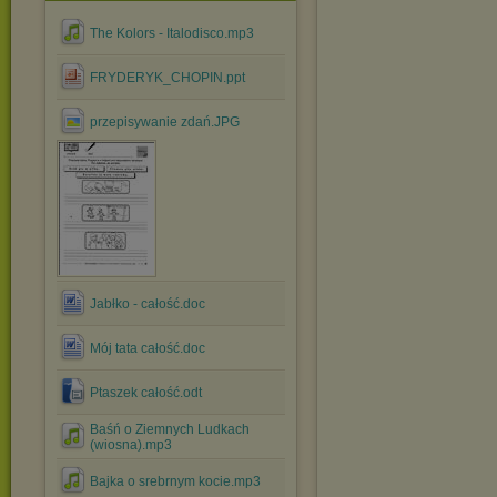
The Kolors - Italodisco.mp3
FRYDERYK_CHOPIN.ppt
przepisywanie zdań.JPG
Jabłko - całość.doc
Mój tata całość.doc
Ptaszek całość.odt
Baśń o Ziemnych Ludkach
(wiosna).mp3
Bajka o srebrnym kocie.mp3