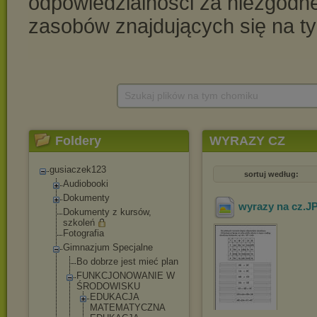
Szukaj plików na tym chomiku
Foldery
WYRAZY CZ
gusiaczek123
sortuj według:
Audiobooki
Dokumenty
wyrazy na cz
.J
Dokumenty z kursów,
szkoleń
Fotografia
Gimnazjum Specjalne
Bo dobrze jest mieć plan
FUNKCJONOWANIE W
ŚRODOWISKU
EDUKACJA
MATEMATYCZN
A