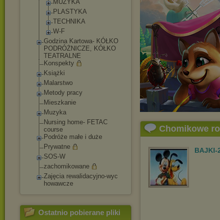
MUZYKA
PLASTYKA
TECHNIKA
W-F
Godzina Kartowa- KÓŁKO
PODRÓŻNICZE, KÓŁKO
TEATRALNE
Konspekty
Książki
Malarstwo
Metody pracy
Mieszkanie
Muzyka
Nursing home- FETAC
Chomikowe r
course
Podróże małe i duże
Prywatne
BAJKI-
SOS-W
zachomikowane
Zajęcia rewalidacyjno-wyc
howawcze
Ostatnio pobierane pliki