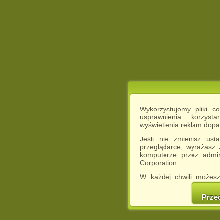
Wykorzystujemy pliki c
usprawnienia korzyst
wyświetlenia reklam dop
Jeśli nie zmienisz ust
przeglądarce, wyrażasz
komputerze przez admin
Corporation.
W każdej chwili możesz
cookies w swojej przeglą
w naszej Pol
Prze
http://chomikuj.pl/Polity
Jednocześnie informuje