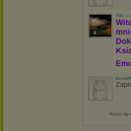
Tiili
nap
Wit
mn
Dok
Ksią
Emo
KevinP
Zapr
Musisz się