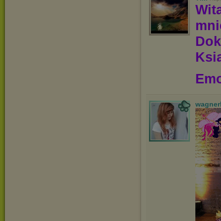
Wit
mn
Dok
Ksią
Emo
wagner