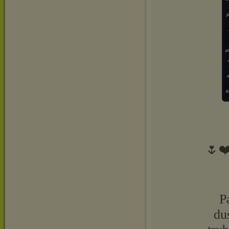
🌷❤
P
du