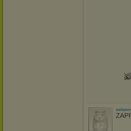
ৡৣ
saitan
ZAP