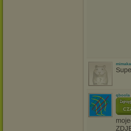
mimaka
Supe
qboola
moje
ZDJĘ