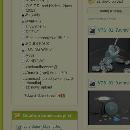
Nowy folder 1
zz nowy upload
O.S.T.R. and Hades - Haos
(2013)
sortuj według:
Playlisty
« poprzednia strona
programy
Prywatne
VTS_01_7
.wmv
RÓŻNE
Sala samobójców !!!!! film
SOUDTRACK
TUNING WIN 7
Vcds
WINDOWS
zachomikowane
Ziomek (mp4) (kossa69)
zmierzch przed świtem cz 2
VTS_01_9
.wmv
chomikuj
zz nowy upload
Pokazuj foldery i treści
Ostatnio pobierane pliki
Lole Gang - Mięsny Jeż