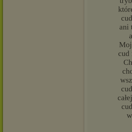
try
któr
cud
ani
Moj
cud 
Ch
cho
wsz
cud
całe
cud
w