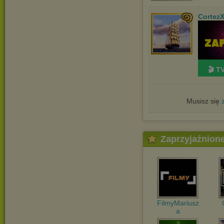
Cortez
🎬 T
Musisz się
Zaprzyjaźnion
FilmyMariusz
a