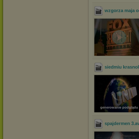
wzgorza maja oc
siedmiu krasno
generowanie podglądu
spajdermen 3
.a