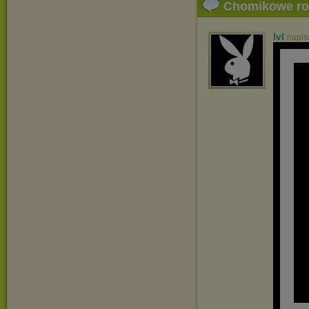
Chomikowe r
lvl
napis