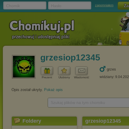
Chomik
Hasło
zapomniałem
grzesiop12345
grzes
widziany: 9.04.20
Prezent
Ulubiony
Wiadomość
Opis został ukryty.
Pokaż opis
Szukaj plików na tym chomiku
Foldery
grzesiop12345