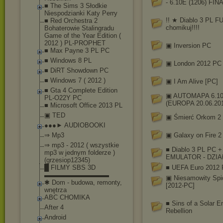
- 6.10E (1206) FIN
■ The Sims 3 Słodkie
Niespodzianki Katy Perry
!! ★ Diablo 3 PL F
■ Red Orchestra 2
chomikuj!!!!
Bohaterowie Stalingradu
Game of the Year Edition (
2012 ) PL-PROPHET
▣ Inversion PC
■ Max Payne 3 PL PC
■ Windows 8 PL
▣ London 2012 PC
■ DiRT Showdown PC
■ Windows 7 ( 2012 )
▣ I Am Alive [PC]
■ Gta 4 Complete Edition
▣ AUTOMAPA 6.10
PL-O22Y PC
(EUROPA 20.06.20
■ Microsoft Office 2013 PL
▣ TED
▣ Śmierć Orkom 2
●●●► AUDIOBOOKI
⇒ Mp3
▣ Galaxy on Fire 2
⇒ mp3 - 2012 ( wszystkie
■ Diablo 3 PL PC +
mp3 w jednym folderze )
EMULATOR - DZIA
(grzesiop12345)
█ FILMY SBS 3D
■ UEFA Euro 2012
▬▬▬▬▬▬▬▬▬▬
▣ Niesamowity Spi
✱ Dom - budowa, remonty,
[2012-PC]
wnętrza
ABC CHOMIKA
■ Sins of a Solar E
After 4
Rebellion
Android