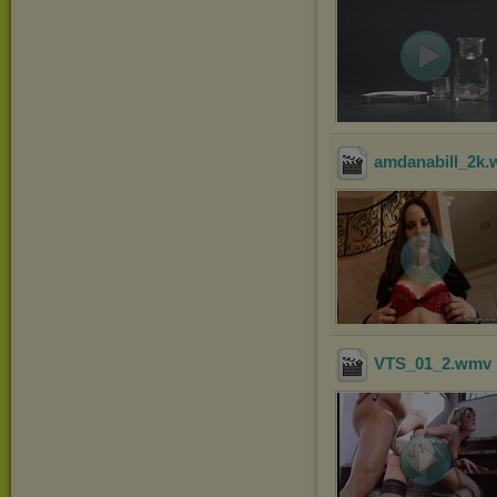
amdanabill_2k
.
VTS_01_2
.wmv