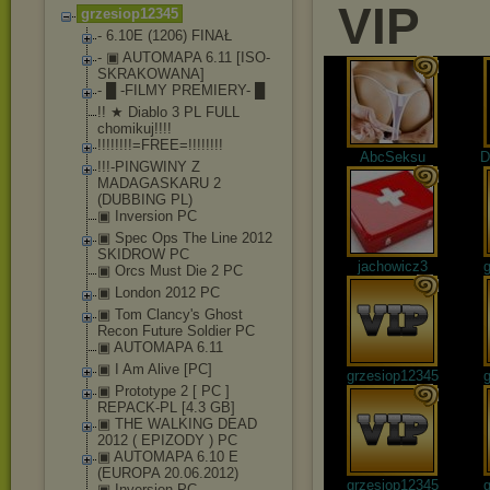
VIP
grzesiop12345
- 6.10E (1206) FINAŁ
- ▣ AUTOMAPA 6.11 [ISO-
SKRAKOWANA]
- █ -FILMY PREMIERY- █
!! ★ Diablo 3 PL FULL
chomikuj!!!!
!!!!!!!!=FREE=!!!
!!!!!
AbcSeksu
D
!!!-PINGWINY Z
MADAGASKARU 2
(DUBBING PL)
▣ Inversion PC
▣ Spec Ops The Line 2012
SKIDROW PC
jachowicz3
g
▣ Orcs Must Die 2 PC
▣ London 2012 PC
▣ Tom Clancy's Ghost
Recon Future Soldier PC
▣ AUTOMAPA 6.11
▣ I Am Alive [PC]
grzesiop12345
g
▣ Prototype 2 [ PC ]
REPACK-PL [4.3 GB]
▣ THE WALKING DEAD
2012 ( EPIZODY ) PC
▣ AUTOMAPA 6.10 E
(EUROPA 20.06.2012)
grzesiop12345
g
▣ Inversion PC