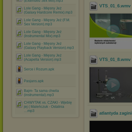
(Extended Sex Mix).mp3
VTS_01_6
.wmv
Lole Gang - Mięsny Jeż
(Galaxy Hardcore Remix).mp3
Lole Gang - Mięsny Jeż (F.M.
Sex Version).mp3
Lole Gang - Mięsny Jeż
(Instrumental Mix).mp3
Lole Gang - Mięsny Jeż
(Galaxy Playback Version).mp3
Lole Gang - Mięsny Jeż
VTS_01_8
.wmv
(Acapella Version).mp3
Serce i Rozum.apk
Pasjans.apk
Bajm- Ta sama chwila
(instrumental).mp3
CHWYTAK vs. CZAKI - Wjebię
jej ( Maleńczuk - Ostatnia
....mp3
atlantyda zagin