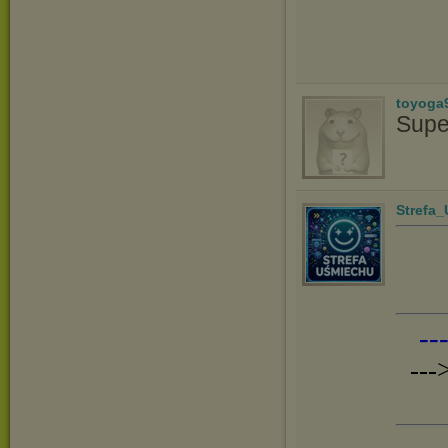
toyoga
Supe
Strefa
--
---