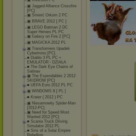
▣ Jagged Alliance Crossfire
[PC]
▣ Śmierć Orkom 2 PC
▣ BRAVE 2012 [ PC ]
▣ LEGO Batman 2 DC
Super Heroes PL PC
▣ Galaxy on Fire 2 [PC]
▣ MAGICKA 2012 PL
▣ Transformers Upadek
Cybertronu [PC]
■ Diablo 3 PL PC +
EMULATOR - DZIAŁA
■ The Dark Eye Chains of
Satinav
▣ The Expendables 2 2012
SKIDROW [PC]
■ UEFA Euro 2012 PL PC
▣ WINDOWS 8 [ PL ]
■ Krater ( 2012 ) PC
▣ Niesamowity Spider-Man
[2012-PC]
▣ Need for Speed Most
Wanted 2012 [PC]
■ Scania Truck Driving
Simulator 2012 PL
■ Sins of a Solar Empire
Rebellion