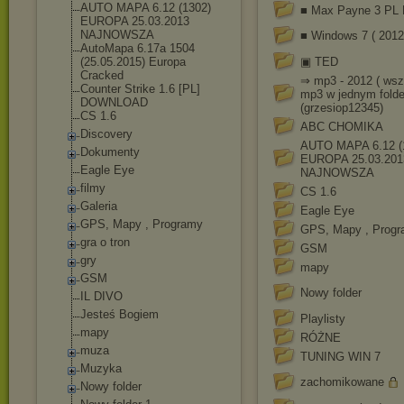
AUTO MAPA 6.12 (1302)
■ Max Payne 3 PL
EUROPA 25.03.2013
NAJNOWSZA
■ Windows 7 ( 2012
AutoMapa 6.17a 1504
(25.05.2015) Europa
▣ TED
Cracked
⇒ mp3 - 2012 ( wsz
Counter Strike 1.6 [PL]
mp3 w jednym folde
DOWNLOAD
(grzesiop12345)
CS 1.6
ABC CHOMIKA
Discovery
AUTO MAPA 6.12 (
Dokumenty
EUROPA 25.03.201
Eagle Eye
NAJNOWSZA
filmy
CS 1.6
Galeria
Eagle Eye
GPS, Mapy , Programy
GPS, Mapy , Prog
gra o tron
GSM
gry
mapy
GSM
Nowy folder
IL DIVO
Jesteś Bogiem
Playlisty
mapy
RÓŻNE
muza
TUNING WIN 7
Muzyka
zachomikowane
Nowy folder