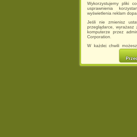
Wykorzystujemy pliki c
usprawnienia korzyst
wyświetlenia reklam dop
Jeśli nie zmienisz ust
przeglądarce, wyrażasz
komputerze przez admin
Corporation.
W każdej chwili możesz
cookies w swojej przeglą
w naszej Pol
Prze
http://chomikuj.pl/Polity
Jednocześnie informuje
może spowodować ogr
Chomikuj.pl.
W przypadku braku twojej
prosimy o opuszczenie se
Wykorzystanie plików c
(dostosowanie reklam do
działań marketingowych).
Wyrażenie sprzeciwu spo
będzie dopasowana do Tw
wyświetlona przypadkowo