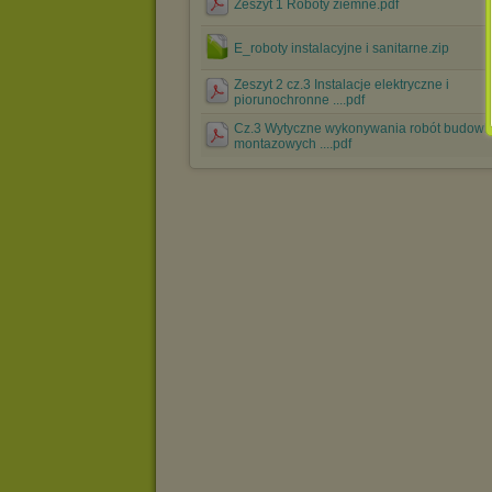
Zeszyt 1 Roboty ziemne.pdf
E_roboty instalacyjne i sanitarne.zip
Zeszyt 2 cz.3 Instalacje elektryczne i
piorunochronne ....pdf
Cz.3 Wytyczne wykonywania robót budowl
montazowych ....pdf