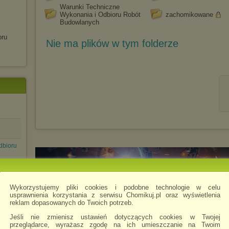
Warunki Techniczne
Wykonania i Odbioru Robót
zachomikowane
Budowlanych
oru
Nie ma plików w tym folderze
dbioru
Wykorzystujemy pliki cookies i podobne technologie w celu
usprawnienia korzystania z serwisu Chomikuj.pl oraz wyświetlenia
reklam dopasowanych do Twoich potrzeb.
Jeśli nie zmienisz ustawień dotyczących cookies w Twojej
przeglądarce, wyrażasz zgodę na ich umieszczanie na Twoim